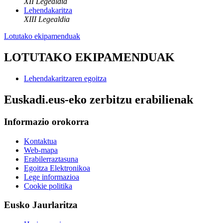
XII Legealdia
Lehendakaritza
XIII Legealdia
Lotutako ekipamenduak
LOTUTAKO EKIPAMENDUAK
Lehendakaritzaren egoitza
Euskadi.eus-eko zerbitzu erabilienak
Informazio orokorra
Kontaktua
Web-mapa
Erabilerraztasuna
Egoitza Elektronikoa
Lege informazioa
Cookie politika
Eusko Jaurlaritza