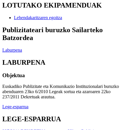
LOTUTAKO EKIPAMENDUAK
Lehendakaritzaren egoitza
Publizitateari buruzko Sailarteko
Batzordea
Laburpena
LABURPENA
Objektua
Euskadiko Publizitate eta Komunikazio Instituzionalari buruzko
abenduaren 23ko 6/2010 Legeak sortua eta azaroaren 22ko
237/2011 Dekretuak arautua.
Lege-esparrua
LEGE-ESPARRUA