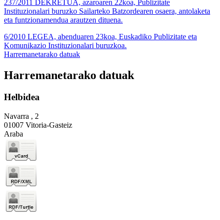
237/2011 DEKRETUA, azaroaren 22koa, Publizitate
Instituzionalari buruzko Sailarteko Batzordearen osaera, antolaketa
eta funtzionamendua arautzen dituena.
6/2010 LEGEA, abenduaren 23koa, Euskadiko Publizitate eta
Komunikazio Instituzionalari buruzkoa.
Harremanetarako datuak
Harremanetarako datuak
Helbidea
Navarra , 2
01007 Vitoria-Gasteiz
Araba