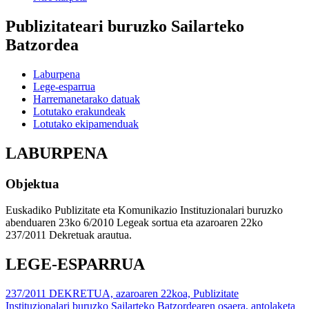
Publizitateari buruzko Sailarteko
Batzordea
Laburpena
Lege-esparrua
Harremanetarako datuak
Lotutako erakundeak
Lotutako ekipamenduak
LABURPENA
Objektua
Euskadiko Publizitate eta Komunikazio Instituzionalari buruzko
abenduaren 23ko 6/2010 Legeak sortua eta azaroaren 22ko
237/2011 Dekretuak arautua.
LEGE-ESPARRUA
237/2011 DEKRETUA, azaroaren 22koa, Publizitate
Instituzionalari buruzko Sailarteko Batzordearen osaera, antolaketa