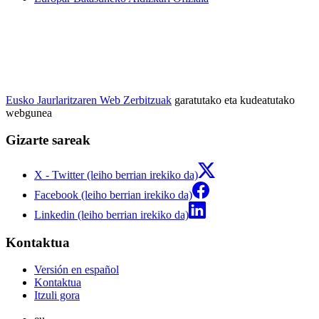
Eusko Jaurlaritzaren Web Zerbitzuak
garatutako eta kudeatutako
webgunea
Gizarte sareak
X - Twitter (leiho berrian irekiko da)
Facebook (leiho berrian irekiko da)
Linkedin (leiho berrian irekiko da)
Kontaktua
Versión en español
Kontaktua
Itzuli gora