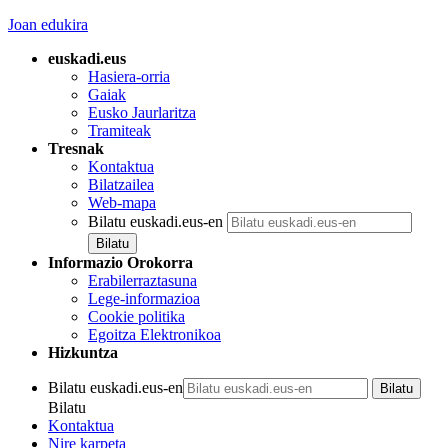
Joan edukira
euskadi.eus
Hasiera-orria
Gaiak
Eusko Jaurlaritza
Tramiteak
Tresnak
Kontaktua
Bilatzailea
Web-mapa
Bilatu euskadi.eus-en
Informazio Orokorra
Erabilerraztasuna
Lege-informazioa
Cookie politika
Egoitza Elektronikoa
Hizkuntza
Bilatu euskadi.eus-en
Bilatu
Kontaktua
Nire karpeta