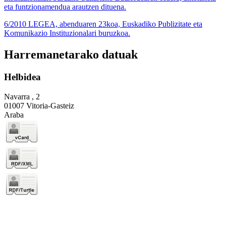
eta funtzionamendua arautzen dituena.
6/2010 LEGEA, abenduaren 23koa, Euskadiko Publizitate eta
Komunikazio Instituzionalari buruzkoa.
Harremanetarako datuak
Helbidea
Navarra , 2
01007 Vitoria-Gasteiz
Araba