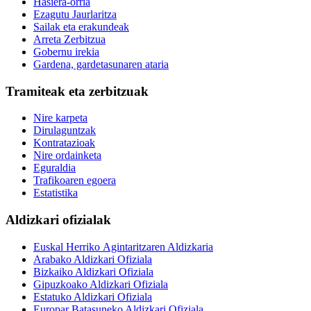
Hasiera-orria
Ezagutu Jaurlaritza
Sailak eta erakundeak
Arreta Zerbitzua
Gobernu irekia
Gardena, gardetasunaren ataria
Tramiteak eta zerbitzuak
Nire karpeta
Dirulaguntzak
Kontratazioak
Nire ordainketa
Eguraldia
Trafikoaren egoera
Estatistika
Aldizkari ofizialak
Euskal Herriko Agintaritzaren Aldizkaria
Arabako Aldizkari Ofiziala
Bizkaiko Aldizkari Ofiziala
Gipuzkoako Aldizkari Ofiziala
Estatuko Aldizkari Ofiziala
Europar Batasuneko Aldizkari Ofiziala