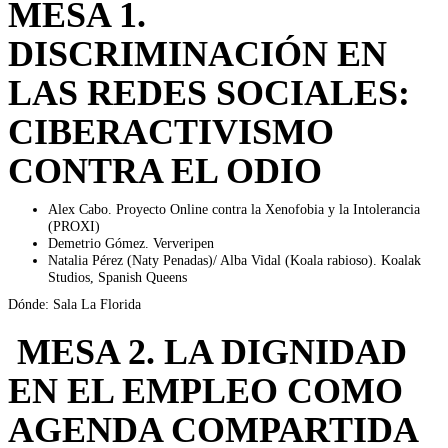
MESA 1.
DISCRIMINACIÓN EN
LAS REDES SOCIALES:
CIBERACTIVISMO
CONTRA EL ODIO
Alex Cabo. Proyecto Online contra la Xenofobia y la Intolerancia
(PROXI)
Demetrio Gómez. Ververipen
Natalia Pérez (Naty Penadas)/ Alba Vidal (Koala rabioso). Koalak
Studios, Spanish Queens
Dónde: Sala La Florida
MESA 2. LA DIGNIDAD
EN EL EMPLEO COMO
AGENDA COMPARTIDA