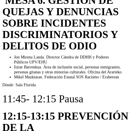
MESA 6. GESTIÓN DE
QUEJAS Y DENUNCIAS
SOBRE INCIDENTES
DISCRIMINATORIOS Y
DELITOS DE ODIO
Jon Mirena Landa. Director Cátedra de DDHH y Poderes
Públicos UPV/EHU
Itziar Barrenkua. Área de inclusión social, personas inmigrantes,
personas gitanas y otras minorías culturales. Oficina del Ararteko
Mikel Mazkiaran. Federación Estatal SOS Racismo / Eraberean
Dónde: Sala Florida
11:45- 12:15 Pausa
12:15-13:15 PREVENCIÓN
DE LA