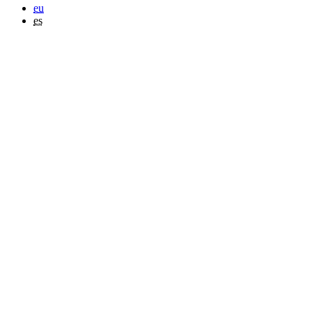
eu
es