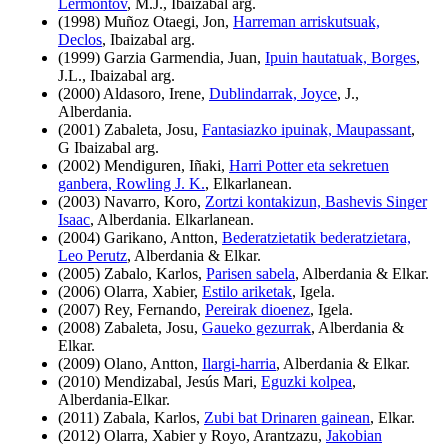
Lermontov
, M.J., Ibaizabal arg.
(1998) Muñoz Otaegi, Jon,
Harreman arriskutsuak,
Declos
, Ibaizabal arg.
(1999) Garzia Garmendia, Juan,
Ipuin hautatuak, Borges
,
J.L., Ibaizabal arg.
(2000) Aldasoro, Irene,
Dublindarrak, Joyce
, J.,
Alberdania.
(2001) Zabaleta, Josu,
Fantasiazko ipuinak, Maupassant
,
G Ibaizabal arg.
(2002) Mendiguren, Iñaki,
Harri Potter eta sekretuen
ganbera, Rowling J. K.
, Elkarlanean.
(2003) Navarro, Koro,
Zortzi kontakizun, Bashevis Singer
Isaac
, Alberdania. Elkarlanean.
(2004) Garikano, Antton,
Bederatzietatik bederatzietara,
Leo Perutz
, Alberdania & Elkar.
(2005) Zabalo, Karlos,
Parisen sabela
, Alberdania & Elkar.
(2006) Olarra, Xabier,
Estilo ariketak
, Igela.
(2007) Rey, Fernando,
Pereirak dioenez
, Igela.
(2008) Zabaleta, Josu,
Gaueko gezurrak
, Alberdania &
Elkar.
(2009) Olano, Antton,
Ilargi-harria
, Alberdania & Elkar.
(2010) Mendizabal, Jesús Mari,
Eguzki kolpea
,
Alberdania-Elkar.
(2011) Zabala, Karlos,
Zubi bat Drinaren gainean
, Elkar.
(2012) Olarra, Xabier y Royo, Arantzazu,
Jakobian