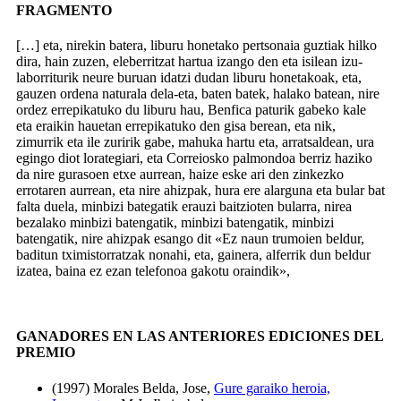
FRAGMENTO
[…] eta, nirekin batera, liburu honetako pertsonaia guztiak hilko
dira, hain zuzen, eleberritzat hartua izango den eta isilean izu-
laborriturik neure buruan idatzi dudan liburu honetakoak, eta,
gauzen ordena naturala dela-eta, baten batek, halako batean, nire
ordez errepikatuko du liburu hau, Benfica paturik gabeko kale
eta eraikin hauetan errepikatuko den gisa berean, eta nik,
zimurrik eta ile zuririk gabe, mahuka hartu eta, arratsaldean, ura
egingo diot lorategiari, eta Correiosko palmondoa berriz haziko
da nire gurasoen etxe aurrean, haize eske ari den zinkezko
errotaren aurrean, eta nire ahizpak, hura ere alarguna eta bular bat
falta duela, minbizi bategatik erauzi baitzioten bularra, nirea
bezalako minbizi batengatik, minbizi batengatik, minbizi
batengatik, nire ahizpak esango dit «Ez naun trumoien beldur,
baditun tximistorratzak nonahi, eta, gainera, alferrik dun beldur
izatea, baina ez ezan telefonoa gakotu oraindik»,
GANADORES EN LAS ANTERIORES EDICIONES DEL
PREMIO
(1997) Morales Belda, Jose,
Gure garaiko heroia,