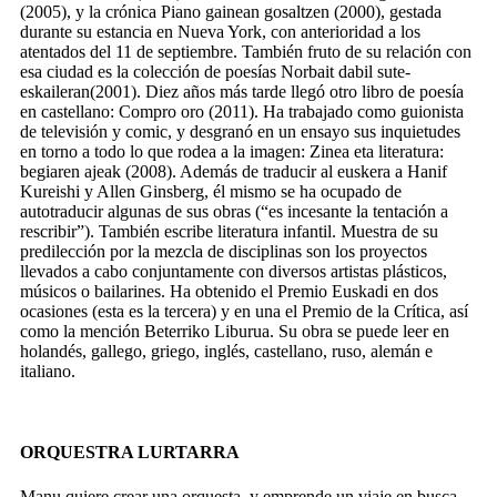
(2005), y la crónica
Piano gainean gosaltzen
(2000), gestada
durante su estancia en Nueva York, con anterioridad a los
atentados del 11 de septiembre. También fruto de su relación con
esa ciudad es la colección de poesías
Norbait dabil sute-
eskaileran
(2001). Diez años más tarde llegó otro libro de poesía
en castellano:
Compro oro
(2011). Ha trabajado como guionista
de televisión y comic, y desgranó en un ensayo sus inquietudes
en torno a todo lo que rodea a la imagen:
Zinea eta literatura:
begiaren ajeak
(2008). Además de traducir al euskera a Hanif
Kureishi y Allen Ginsberg, él mismo se ha ocupado de
autotraducir algunas de sus obras (“es incesante la tentación a
rescribir”). También escribe literatura infantil. Muestra de su
predilección por la mezcla de disciplinas son los proyectos
llevados a cabo conjuntamente con diversos artistas plásticos,
músicos o bailarines. Ha obtenido el Premio Euskadi en dos
ocasiones (esta es la tercera) y en una el Premio de la Crítica, así
como la mención Beterriko Liburua. Su obra se puede leer en
holandés, gallego, griego, inglés, castellano, ruso, alemán e
italiano.
ORQUESTRA LURTARRA
Manu quiere crear una orquesta, y emprende un viaje en busca