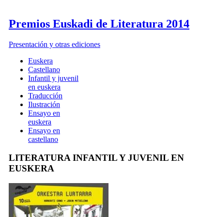
Premios Euskadi de Literatura 2014
Presentación y otras ediciones
Euskera
Castellano
Infantil y juvenil
en euskera
Traducción
Ilustración
Ensayo en
euskera
Ensayo en
castellano
LITERATURA INFANTIL Y JUVENIL EN
EUSKERA