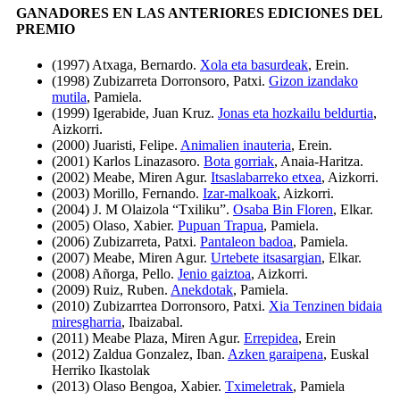
GANADORES EN LAS ANTERIORES EDICIONES DEL
PREMIO
(1997) Atxaga, Bernardo.
Xola eta basurdeak
, Erein.
(1998) Zubizarreta Dorronsoro, Patxi.
Gizon izandako
mutila
, Pamiela.
(1999) Igerabide, Juan Kruz.
Jonas eta hozkailu beldurtia
,
Aizkorri.
(2000) Juaristi, Felipe.
Animalien inauteria
, Erein.
(2001) Karlos Linazasoro.
Bota gorriak
, Anaia-Haritza.
(2002) Meabe, Miren Agur.
Itsaslabarreko etxea
, Aizkorri.
(2003) Morillo, Fernando.
Izar-malkoak
, Aizkorri.
(2004) J. M Olaizola “Txiliku”.
Osaba Bin Floren
, Elkar.
(2005) Olaso, Xabier.
Pupuan Trapua
, Pamiela.
(2006) Zubizarreta, Patxi.
Pantaleon badoa
, Pamiela.
(2007) Meabe, Miren Agur.
Urtebete itsasargian
, Elkar.
(2008) Añorga, Pello.
Jenio gaiztoa
, Aizkorri.
(2009) Ruiz, Ruben.
Anekdotak
, Pamiela.
(2010) Zubizarrtea Dorronsoro, Patxi.
Xia Tenzinen bidaia
miresgharria
, Ibaizabal.
(2011) Meabe Plaza, Miren Agur.
Errepidea
, Erein
(2012) Zaldua Gonzalez, Iban.
Azken garaipena
, Euskal
Herriko Ikastolak
(2013) Olaso Bengoa, Xabier.
Tximeletrak
, Pamiela