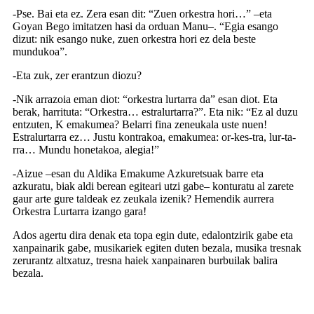
-Pse. Bai eta ez. Zera esan dit: “Zuen orkestra hori…” –eta
Goyan Bego imitatzen hasi da orduan Manu–. “Egia esango
dizut: nik esango nuke, zuen orkestra hori ez dela beste
mundukoa”.
-Eta zuk, zer erantzun diozu?
-Nik arrazoia eman diot: “orkestra lurtarra da” esan diot. Eta
berak, harrituta: “Orkestra… estralurtarra?”. Eta nik: “Ez al duzu
entzuten, K emakumea? Belarri fina zeneukala uste nuen!
Estralurtarra ez… Justu kontrakoa, emakumea: or-kes-tra, lur-ta-
rra… Mundu honetakoa, alegia!”
-Aizue –esan du Aldika Emakume Azkuretsuak barre eta
azkuratu, biak aldi berean egiteari utzi gabe– konturatu al zarete
gaur arte gure taldeak ez zeukala izenik? Hemendik aurrera
Orkestra Lurtarra izango gara!
Ados agertu dira denak eta topa egin dute, edalontzirik gabe eta
xanpainarik gabe, musikariek egiten duten bezala, musika tresnak
zerurantz altxatuz, tresna haiek xanpainaren burbuilak balira
bezala.