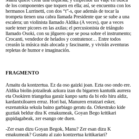
de los componentes que toquen en ella; así, se encuentra con los
hermanos Lurrinetti, con dos “t”-s, que además de tocar la
trompeta tienen una cabra llamada Presidente que se sube a una
escalera; un violinista llamado Aldika (A veces), que a veces
suele tener picores en las axilas; el percusionista de triángulo
llamado Osoki, con su jilguero que se posa sobre el instrumento;
Crocanti, vendedor de helados y contratenor… Entre todos
crearán la música más alocada y fascinante, y vivirán aventuras
repletas de humor e imaginación.
FRAGMENTO
Amaitu da kontzertua. Ez da oso gaizki joan. Ezta oso ondo ere.
Aldika biolin-jotzaileak azkura izan du bigarren kantutik aurrera
eta Osokiren triangelua garaiz kanpo sartu da bi edo hiru aldiz,
kardantxiloaren erruz. Hori bai, Manuren erratzari esker,
eszenatokia sekula baino garbiago geratu da. Orkestrako kide
guztiak beldur dira K emakumeak, Goyan Bego kritikari
gupidagabeak, zer esango ote duen.
-Zer esan dizu Goyan Begok, Manu? Zer esan dizu K
emakumeak? Gustatu al zaio kontzertua kritikariari?