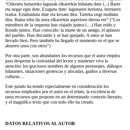
“Orkestra lurtarreko lagunak elkarrekin bidaiatu dute (...) Barre
eta negar egin dute. Ezagutu dute: lagunaren heriotza, herriaren
txaloa. Eztabaidatu dute eta kexatu dira. Tarteka ongi moldatu
dira. Baina iritsi da unea elkarrekin aspertzen direna ere” (“Los
miembros de la orquesta han viajado juntos (…) Han reído y
llorado juntos. Han conocido: la murte de un amigo, el aplauso
del pueblo. Han discutido y se han quejado. A ratos se han
llevado bien. Pero también ha llegado el momento en el que se
aburren unos con otros”)
Por otra parte, son abundantes los recursos que el autor emplea
para despertar la curiosidad del lector y mantener viva la
atención: los graciosos nombres de algunos personajes, diálogos
hilarantes, situaciones grotescas y alocadas, guiños a diversas
culturas…
Este jurado ha tenido especialmente en consideración los
recursos empleados por el autor en el relato, la excelencia de
unos recursos que propone en un determinado contexto literario,
y el magnífico texto que con todo ello ha creado.
DATOS RELATIVOS AL AUTOR