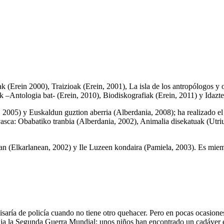
ak
(Erein 2000),
Traizioak
(Erein, 2001),
La isla de los antropólogos y o
k –Antologia bat-
(Erein, 2010),
Biodiskografiak
(Erein, 2011) y
Idazte
, 2005) y
Euskaldun guztion aberria
(Alberdania, 2008); ha realizado e
vasca:
Obabatiko tranbia
(Alberdania, 2002),
Animalia disekatuak
(Utri
an
(Elkarlanean, 2002) y
Ile Luzeen kondaira
(Pamiela, 2003). Es miemb
isaría de policía cuando no tiene otro quehacer. Pero en pocas ocasione
 la Segunda Guerra Mundial: unos niños han encontrado un cadáver en 