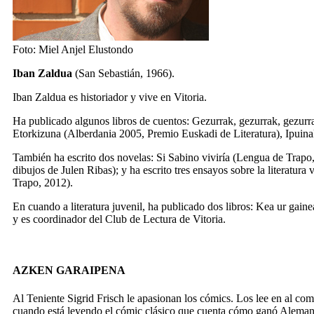
Foto: Miel Anjel Elustondo
Iban Zaldua
(San Sebastián, 1966).
Iban Zaldua es historiador y vive en Vitoria.
Ha publicado algunos libros de cuentos:
Gezurrak, gezurrak, gezurr
Etorkizuna
(Alberdania 2005, Premio Euskadi de Literatura),
Ipuina
También ha escrito dos novelas:
Si Sabino viviría
(Lengua de Trapo
dibujos de Julen Ribas); y ha escrito tres ensayos sobre la literatura 
Trapo, 2012).
En cuando a literatura juvenil, ha publicado dos libros:
Kea ur gaine
y es coordinador del Club de Lectura de Vitoria.
AZKEN GARAIPENA
Al Teniente Sigrid Frisch le apasionan los cómics. Los lee en al com
cuando está leyendo el cómic clásico que cuenta cómo ganó Alemania