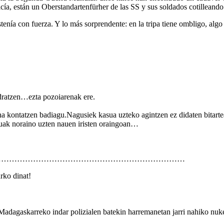
icía, están un Oberstandartenfürher de las SS y sus soldados cotilleand
stenía con fuerza. Y lo más sorprendente: en la tripa tiene ombligo, alg
adratzen…ezta pozoiarenak ere.
na kontatzen badiagu.Nagusiek kasua uzteko agintzen ez didaten bitar
uak noraino uzten nauen iristen oraingoan…
………………………………………………………………
rko dinat!
 Madagaskarreko indar polizialen batekin harremanetan jarri nahiko nuke