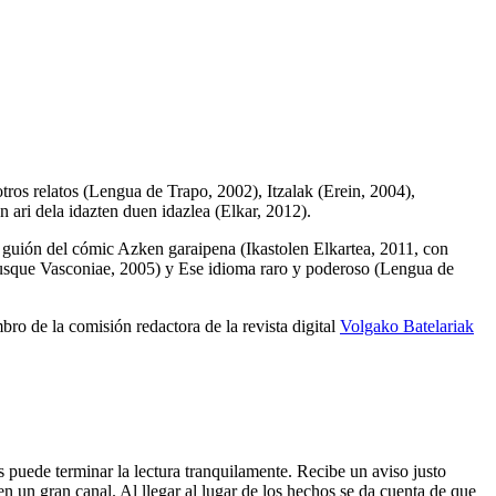
tros relatos
(Lengua de Trapo, 2002),
Itzalak
(Erein, 2004),
n ari dela idazten duen idazlea
(Elkar, 2012).
l guión del cómic
Azken garaipena
(Ikastolen Elkartea, 2011, con
usque Vasconiae, 2005) y
Ese idioma raro y poderoso
(Lengua de
ro de la comisión redactora de la revista digital
Volgako Batelariak
s puede terminar la lectura tranquilamente. Recibe un aviso justo
un gran canal. Al llegar al lugar de los hechos se da cuenta de que