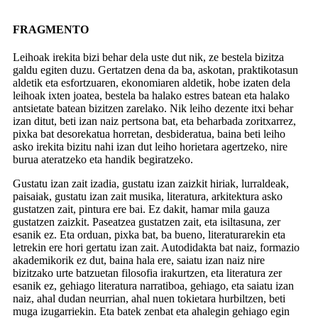
FRAGMENTO
Leihoak irekita bizi behar dela uste dut nik, ze bestela bizitza
galdu egiten duzu. Gertatzen dena da ba, askotan, praktikotasun
aldetik eta esfortzuaren, ekonomiaren aldetik, hobe izaten dela
leihoak ixten joatea, bestela ba halako estres batean eta halako
antsietate batean bizitzen zarelako. Nik leiho dezente itxi behar
izan ditut, beti izan naiz pertsona bat, eta beharbada zoritxarrez,
pixka bat desorekatua horretan, desbideratua, baina beti leiho
asko irekita bizitu nahi izan dut leiho horietara agertzeko, nire
burua ateratzeko eta handik begiratzeko.
Gustatu izan zait izadia, gustatu izan zaizkit hiriak, lurraldeak,
paisaiak, gustatu izan zait musika, literatura, arkitektura asko
gustatzen zait, pintura ere bai. Ez dakit, hamar mila gauza
gustatzen zaizkit. Paseatzea gustatzen zait, eta isiltasuna, zer
esanik ez. Eta orduan, pixka bat, ba bueno, literaturarekin eta
letrekin ere hori gertatu izan zait. Autodidakta bat naiz, formazio
akademikorik ez dut, baina hala ere, saiatu izan naiz nire
bizitzako urte batzuetan filosofia irakurtzen, eta literatura zer
esanik ez, gehiago literatura narratiboa, gehiago, eta saiatu izan
naiz, ahal dudan neurrian, ahal nuen tokietara hurbiltzen, beti
muga izugarriekin. Eta batek zenbat eta ahalegin gehiago egin