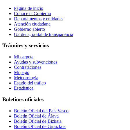
Página de inicio
Conoce el Gobierno
Departamentos y entidades
Atención ciudadana
Gobierno abierto
Gardena, portal de transparencia
Trámites y servicios
Mi carpeta
Ayudas y subvenciones
Contrataciones
Mi pago
Meteorología
Estado del tráfico
Estadística
Boletines oficiales
Boletín Oficial del País Vasco
Boletín Oficial de Álava
Boletín Oficial de Bizkaia
Boletín Oficial de Gipuzkoa