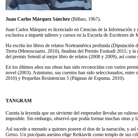
Juan Carlos Márquez Sánchez
(Bilbao, 1967).
Juan Carlos Márquez es licenciado en Ciencias de la Información y m
exclusiva a impartir talleres y cursos en la Escuela de Escritores de 
Ha escrito los libros de relatos
Norteamérica profunda
(Diputación de
Tierra
(Menoscuarto, 2010), finalista del Premio Euskadi 2011; y la
del premio Setenil al mejor libro de relatos (2008 y 2009), así com
En los últimos años sus obras han sido reconocidas con varios premio
novel (2003). Asimismo, sus cuentos han sido seleccionados, entre o
2010) y Pequeñas Resistencias 5 (Páginas de Espuma. 2010).
TANGRAM
Cuenta la leyenda que un sirviente del emperador llevaba un valios
imposible. Sin embargo, observó que podía formar muchas otras y fa
Así sucede a menudo a quienes poseen el don de la narración, y así o
Getxo. Un psicópata asesino elige Reikiavik como templo de sus crím