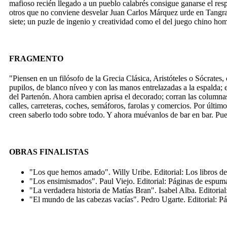
mafioso recién llegado a un pueblo calabrés consigue ganarse el resp
otros que no conviene desvelar Juan Carlos Márquez urde en Tangram u
siete; un puzle de ingenio y creatividad como el del juego chino ho
FRAGMENTO
"Piensen en un filósofo de la Grecia Clásica, Aristóteles o Sócrate
pupilos, de blanco níveo y con las manos entrelazadas a la espalda; e
del Partenón. Ahora cambien aprisa el decorado; corran las columnas
calles, carreteras, coches, semáforos, farolas y comercios. Por últi
creen saberlo todo sobre todo. Y ahora muévanlos de bar en bar. Pue
OBRAS FINALISTAS
"Los que hemos amado". Willy Uribe. Editorial: Los libros del
"Los ensimismados". Paul Viejo. Editorial: Páginas de espum
"La verdadera historia de Matías Bran". Isabel Alba. Editoria
"El mundo de las cabezas vacías". Pedro Ugarte. Editorial: P