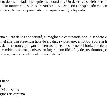
eto de los ciudadanos a quienes extorsiona. Un detective se debate entr
n thriller de historias cruzadas que se leen con la respiración conteni
mónimo, tal vez emparentado con aquella antigua leyenda.
s, cualquiera de los dos servirá, e imagínenlo caminando por un sendero
n el aire una presencia tibia de albahaca y orégano; al fondo, sobre la l
 del Partenón y pongan chimeneas humeantes; llenen el horizonte de edif
mo, cambien los protagonistas: en lugar de un filósofo y de sus alumnos
s bien, eso es exactamente una cuadrilla."
 lince
a
l: Montesinos
áginas de espuma