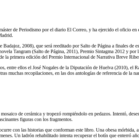
áster de Periodismo por el diario El Correo, y ha ejercido el oficio en
Madrid.
 Badajoz, 2008), que será reeditado por Salto de Página a finales de e
 novela
Tangram
(Salto de Página, 2011), Premio Sintagma 2012 y por l
o de la primera edición del Premio Internacional de Narrativa Breve Rib
s, entre ellos el José Nogales de la Diputación de Huelva (2010), el Ra
tras muchas recopilaciones, en las dos antologías de referencia de la
o mosaico de cerámica y tropezó rompiéndolo en pedazos. Intentó, deses
scinantes figuras con los fragmentos.
curre con las historias que conforman este libro. Una obesa mórbida, ant
enes. Un ladrón rehabilitado intenta recuperar el botín que enterró año