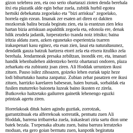
gizon xelebrea zen, eta oso serio ohartarazi zioten denda berehala
itxi eta plazatik alde egin behar zuela, zubitik hurbil egotea
hertsiki debekatuta zegoelako eta "bizi arriskua" zegoelako,
horrela egin ezean. Imanak zer esaten ari diren ez dakiten
mozkorrak balira bezala begiratu zien, eta ia erantzun zien leku
hartan bizia arriskuan aspalditik zegoela eta, edonola ere, denak
hilik zeudela jadanik, lurperatzeko txanda noiz iritsiko; baina
iritzia aldatu zuen, azken egunetako esperientzia txarren
irakaspenari kasu eginez, eta esan zien, lasai eta naturaltasunez,
dendatik gauza batzuk hartzera etorri zela eta etxera itzuliko zela
berehala. Jendarmeak presaka zebiltzan, inondik ere, eta, imanari
handik lehenbailehen aldentzeko berriz ohartarazi ondoren, plaza
zeharkatu eta zubirantz joan ziren. Ali Hoddak urruntzen ikusi
zituen. Pauso isilez zihoazen, goizeko lehen euriak tapiz heze
lodi bihurtutako hautsa zanpatuz. Zubian zehar pasatzen ere ikusi
zituen, harrizko karelaren babesean, haien buruak, sorbaldak eta
fusilen muturreko baioneta luzeak baino ikusten ez zirela.
Butkoveko haitzetako gailurren gainetik lehenengo eguzki
printzak agertu ziren.
Horrelakoak dituk haien agindu guztiak, zorrotzak,
garrantzitsuak eta alferrekoak sorreratik, pentsatu zuen Ali
Hoddak, barrena irribarreka zuela, irakasleari ziria sartu dion ume
batek bezala. Txepenaka altxatu zuen, baina barrura lerratzeko
moduan, eta gero goian bermatu zuen, kanpotik begiratuta