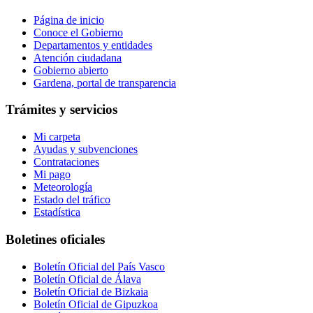
Página de inicio
Conoce el Gobierno
Departamentos y entidades
Atención ciudadana
Gobierno abierto
Gardena, portal de transparencia
Trámites y servicios
Mi carpeta
Ayudas y subvenciones
Contrataciones
Mi pago
Meteorología
Estado del tráfico
Estadística
Boletines oficiales
Boletín Oficial del País Vasco
Boletín Oficial de Álava
Boletín Oficial de Bizkaia
Boletín Oficial de Gipuzkoa