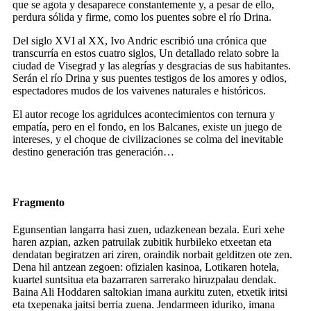
que se agota y desaparece constantemente y, a pesar de ello,
perdura sólida y firme, como los puentes sobre el río Drina.
Del siglo XVI al XX, Ivo Andric escribió una crónica que
transcurría en estos cuatro siglos, Un detallado relato sobre la
ciudad de Visegrad y las alegrías y desgracias de sus habitantes.
Serán el río Drina y sus puentes testigos de los amores y odios,
espectadores mudos de los vaivenes naturales e históricos.
El autor recoge los agridulces acontecimientos con ternura y
empatía, pero en el fondo, en los Balcanes, existe un juego de
intereses, y el choque de civilizaciones se colma del inevitable
destino generación tras generación…
Fragmento
Egunsentian langarra hasi zuen, udazkenean bezala. Euri xehe
haren azpian, azken patruilak zubitik hurbileko etxeetan eta
dendatan begiratzen ari ziren, oraindik norbait gelditzen ote zen.
Dena hil antzean zegoen: ofizialen kasinoa, Lotikaren hotela,
kuartel suntsitua eta bazarraren sarrerako hiruzpalau dendak.
Baina Ali Hoddaren saltokian imana aurkitu zuten, etxetik iritsi
eta txepenaka jaitsi berria zuena. Jendarmeen iduriko, imana