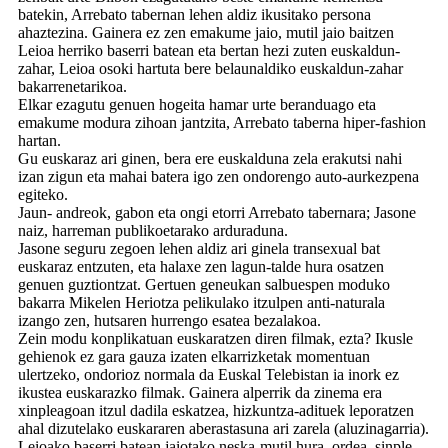
batekin, Arrebato tabernan lehen aldiz ikusitako persona
ahaztezina. Gainera ez zen emakume jaio, mutil jaio baitzen
Leioa herriko baserri batean eta bertan hezi zuten euskaldun-
zahar, Leioa osoki hartuta bere belaunaldiko euskaldun-zahar
bakarrenetarikoa.
Elkar ezagutu genuen hogeita hamar urte beranduago eta
emakume modura zihoan jantzita, Arrebato taberna hiper-fashion
hartan.
Gu euskaraz ari ginen, bera ere euskalduna zela erakutsi nahi
izan zigun eta mahai batera igo zen ondorengo auto-aurkezpena
egiteko.
Jaun- andreok, gabon eta ongi etorri Arrebato tabernara; Jasone
naiz, harreman publikoetarako arduraduna.
Jasone seguru zegoen lehen aldiz ari ginela transexual bat
euskaraz entzuten, eta halaxe zen lagun-talde hura osatzen
genuen guztiontzat. Gertuen geneukan salbuespen moduko
bakarra Mikelen Heriotza pelikulako itzulpen anti-naturala
izango zen, hutsaren hurrengo esatea bezalakoa.
Zein modu konplikatuan euskaratzen diren filmak, ezta? Ikusle
gehienok ez gara gauza izaten elkarrizketak momentuan
ulertzeko, ondorioz normala da Euskal Telebistan ia inork ez
ikustea euskarazko filmak. Gainera alperrik da zinema era
xinpleagoan itzul dadila eskatzea, hizkuntza-adituek leporatzen
ahal dizutelako euskararen aberastasuna ari zarela (aluzinagarria).
Leioako baserri batean jaiotako neska-mutil hura, ordea, sinple