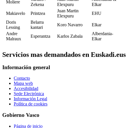
Moliere
Zekena
Elexpuru
Elkar
Juan Martin
Makiavelo
Printzea
EHU
Elexpuru
Doris
Belarra
Koro Navarro
Elkar
Lessing
kantari
Andre
Alberdania-
Esperantza
Karlos Zabala
Malraux
Elkar
Servicios mas demandados en Euskadi.eus
Información general
Contacto
Mapa web
Accesibilidad
Sede Electrónica
Información Legal
Política de cookies
Gobierno Vasco
Página de inicio