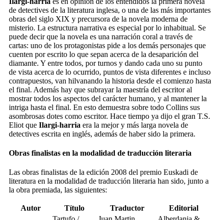
Ilargi-harria
es en opinión de los entendidos la primera novela
de detectives de la literatura inglesa, o una de las más importantes
obras del siglo XIX y precursora de la novela moderna de
misterio. La estructura narrativa es especial por lo inhabitual. Se
puede decir que la novela es una narración coral a través de
cartas: uno de los protagonistas pide a los demás personajes que
cuenten por escrito lo que sepan acerca de la desaparición del
diamante. Y entre todos, por turnos y dando cada uno su punto
de vista acerca de lo ocurrido, puntos de vista diferentes e incluso
contrapuestos, van hilvanando la historia desde el comienzo hasta
el final. Además hay que subrayar la maestría del escritor al
mostrar todos los aspectos del carácter humano, y al mantener la
intriga hasta el final. En esto demuestra sobre todo Collins sus
asombrosas dotes como escritor. Hace tiempo ya dijo el gran T.S.
Eliot que
Ilargi-harria
era la mejor y más larga novela de
detectives escrita en inglés, además de haber sido la primera.
Obras finalistas en la modalidad de traducción literaria
Las obras finalistas de la edición 2008 del premio Euskadi de
literatura en la modalidad de traducción literaria han sido, junto a
la obra premiada, las siguientes:
Autor
Título
Traductor
Editorial
Tartufo /
Juan Martin
Alberdania &