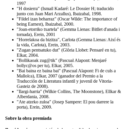
1997
"H dosierra" (Ismail Kadaré: Le Dossier H; traducido
junto con Juan Mari Arzallus), Ibaizabal, 1998.
"Fildel izan beharraz" (Oscar Wilde: The importance of
being Earnest), Ibaizabal, 2000.
"Joan-etorriko txartela" (Gemma Lienas: Bitllet d'anada i
tornada), Erein, 2001
"Horrelakoa da bizitza", Carlota (Gemma Lienas: Així és
la vida, Carlota), Erein, 2003.
"Zugan pentsatuko dut" (Glòria Llobet: Pensaré en tu),
Elkar, 2004.
"Bollikaoak zug@tik" (Pascual Alapont: Menjaré
bollyc@os per tu), Elkar, 2005.
"Bai baina ez baina bai" (Pascual Alapont: Fi de culs a
Mallolca), Elkar, 2007 (ganador del Premio a la
Traducción de Literatura infantil y juvenil de Vitoria-
Gasteiz de 2008).
"Ilargi-harria" (Wilkie Collins, The Moonstone), Ellkar &
Alberdania, 2008.
"Ate atzeko zuloa" (Josep Sampere: El pou darrere la
porta), Erein, 2009.
Sobre la obra premiada