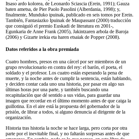
Itsaso ardo kolorea, de Leonardo Sciascia (Erein, 1991); Gauza
baten ametsa, de Pier Paolo Pasolini (Alberdania, 1998); y,
finalmente, Munduko ipuinak, publicado en seis tomos por Erein.
También, Fantasiazko Ipuinak de Maupassant (2000) traducción
que consiguió el premio Euskadi de literatura en 2001-,
Egunkaria de Anne Frank (2005), Jakintzaren arbola de Baroja
(2006) y Gizarte irekia eta haren etsaiak de Popper (2008).
Datos referidos a la obra premiada
Cuatro hombres, presos en una cárcel por ser miembros de un
grupo revolucionario en contra del rey: el barón, el poeta, el
soldado y el profesor. Los cuatro están esperando la pena de
muerte, y la noche antes de cumplir la sentencia, están hablando,
y deciden contar cada uno una historia, por pasar en algo sus
últimas horas por una parte, y también buscando una
recapitulación que dé sentido a sus vidas, para guardar una
imagen que recordar en el último momento antes de que caiga la
guillotina. En el aire está la propuesta del gobernador de la
prisión, de librar a todos, si alguno denuncia al dirigente de la
organización.
Historia tras historia la noche se hace larga, pero corta por otra
parte por el inevitable final, y no faltarán sorpresas antes de que