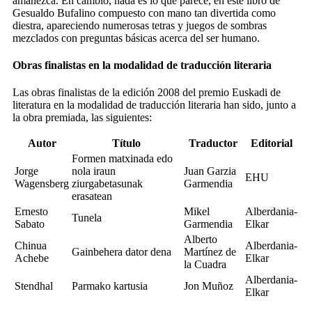
amanezca. En cambio, nada es lo que parece, en este libro de
Gesualdo Bufalino compuesto con mano tan divertida como
diestra, apareciendo numerosas tetras y juegos de sombras
mezclados con preguntas básicas acerca del ser humano.
Obras finalistas en la modalidad de traducción literaria
Las obras finalistas de la edición 2008 del premio Euskadi de
literatura en la modalidad de traducción literaria han sido, junto a
la obra premiada, las siguientes:
Autor
Título
Traductor
Editorial
Formen matxinada edo
Jorge
nola iraun
Juan Garzia
EHU
Wagensberg
ziurgabetasunak
Garmendia
erasatean
Ernesto
Mikel
Alberdania-
Tunela
Sabato
Garmendia
Elkar
Alberto
Chinua
Alberdania-
Gainbehera dator dena
Martínez de
Achebe
Elkar
la Cuadra
Alberdania-
Stendhal
Parmako kartusia
Jon Muñoz
Elkar