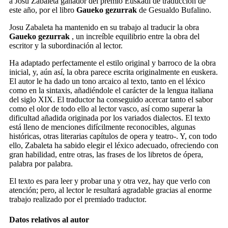
a Josu Zabaleta ganador del premio Euskadi de traducción de
este año, por el libro
Gaueko gezurrak
de Gesualdo Bufalino.
Josu Zabaleta ha mantenido en su trabajo al traducir la obra
Gaueko gezurrak
, un increíble equilibrio entre la obra del
escritor y la subordinación al lector.
Ha adaptado perfectamente el estilo original y barroco de la obra
inicial, y, aún así, la obra parece escrita originalmente en euskera.
El autor le ha dado un tono arcaico al texto, tanto en el léxico
como en la sintaxis, añadiéndole el carácter de la lengua italiana
del siglo XIX. El traductor ha conseguido acercar tanto el sabor
como el olor de todo ello al lector vasco, así como superar la
dificultad añadida originada por los variados dialectos. El texto
está lleno de menciones difícilmente reconocibles, algunas
históricas, otras literarias capítulos de opera y teatro-. Y, con todo
ello, Zabaleta ha sabido elegir el léxico adecuado, ofreciendo con
gran habilidad, entre otras, las frases de los libretos de ópera,
palabra por palabra.
El texto es para leer y probar una y otra vez, hay que verlo con
atención; pero, al lector le resultará agradable gracias al enorme
trabajo realizado por el premiado traductor.
Datos relativos al autor