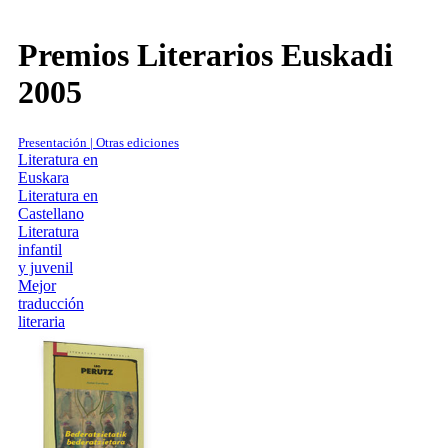
Premios Literarios Euskadi
2005
Presentación | Otras ediciones
Literatura en
Euskara
Literatura en
Castellano
Literatura
infantil
y juvenil
Mejor
traducción
literaria