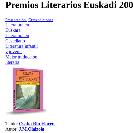
Premios Literarios Euskadi 20
Presentación | Otras ediciones
Literatura en
Euskara
Literatura en
Castellano
Literatura infantil
y juvenil
Mejor traducción
literaria
Título:
Osaba Bin Floren
Autor:
J.M.Olaizola