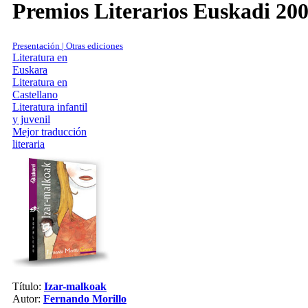
Premios Literarios Euskadi 20
Presentación | Otras ediciones
Literatura en
Euskara
Literatura en
Castellano
Literatura infantil
y juvenil
Mejor traducción
literaria
Título:
Izar-malkoak
Autor:
Fernando Morillo