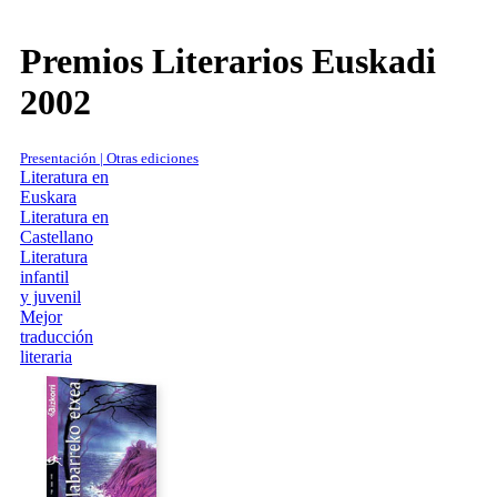
Premios Literarios Euskadi
2002
Presentación | Otras ediciones
Literatura en
Euskara
Literatura en
Castellano
Literatura
infantil
y juvenil
Mejor
traducción
literaria