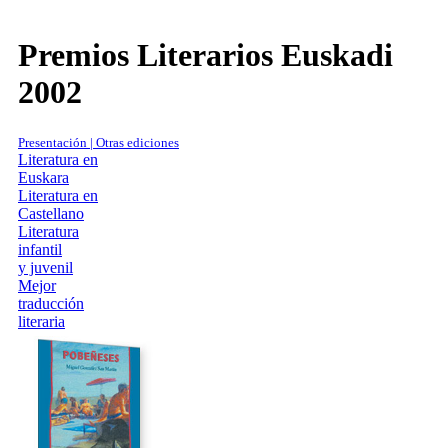
Premios Literarios Euskadi
2002
Presentación | Otras ediciones
Literatura en
Euskara
Literatura en
Castellano
Literatura
infantil
y juvenil
Mejor
traducción
literaria