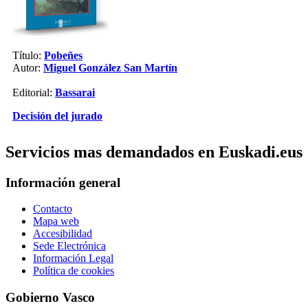
Título:
Pobeñes
Autor:
Miguel González San Martín
Editorial:
Bassarai
Decisión del jurado
Servicios mas demandados en Euskadi.eus
Información general
Contacto
Mapa web
Accesibilidad
Sede Electrónica
Información Legal
Política de cookies
Gobierno Vasco