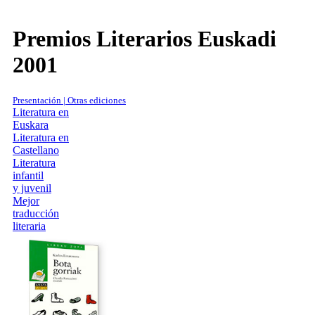
Premios Literarios Euskadi
2001
Presentación | Otras ediciones
Literatura en
Euskara
Literatura en
Castellano
Literatura
infantil
y juvenil
Mejor
traducción
literaria