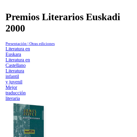
Premios Literarios Euskadi
2000
Presentación | Otras ediciones
Literatura en
Euskara
Literatura en
Castellano
Literatura
infantil
y juvenil
Mejor
traducción
literaria