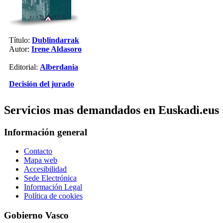
Título:
Dublindarrak
Autor:
Irene Aldasoro
Editorial:
Alberdania
Decisión del jurado
Servicios mas demandados en Euskadi.eus
Información general
Contacto
Mapa web
Accesibilidad
Sede Electrónica
Información Legal
Política de cookies
Gobierno Vasco