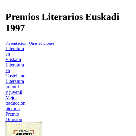
Premios Literarios Euskadi
1997
Presentación | Otras ediciones
Literatura
en
Euskara
Literatura
en
Castellano
Literatura
infantil
y juvenil
Mejor
traducción
literaria
Premio
Difusión