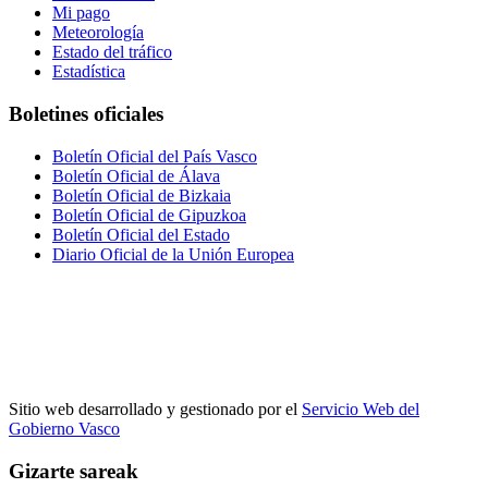
Mi pago
Meteorología
Estado del tráfico
Estadística
Boletines oficiales
Boletín Oficial del País Vasco
Boletín Oficial de Álava
Boletín Oficial de Bizkaia
Boletín Oficial de Gipuzkoa
Boletín Oficial del Estado
Diario Oficial de la Unión Europea
Sitio web desarrollado y gestionado por el
Servicio Web del
Gobierno Vasco
Gizarte sareak