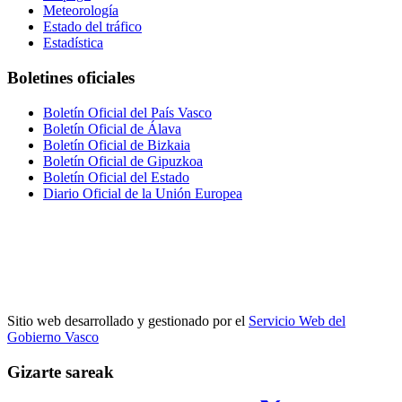
Meteorología
Estado del tráfico
Estadística
Boletines oficiales
Boletín Oficial del País Vasco
Boletín Oficial de Álava
Boletín Oficial de Bizkaia
Boletín Oficial de Gipuzkoa
Boletín Oficial del Estado
Diario Oficial de la Unión Europea
Sitio web desarrollado y gestionado por el
Servicio Web del
Gobierno Vasco
Gizarte sareak