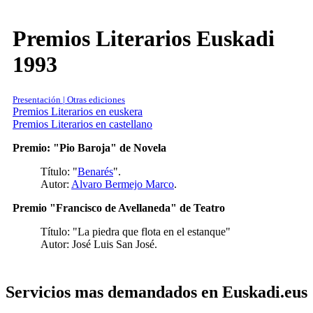
Premios Literarios Euskadi
1993
Presentación | Otras ediciones
Premios Literarios en euskera
Premios Literarios en castellano
Premio: "Pio Baroja" de Novela
Título: "
Benarés
".
Autor:
Alvaro Bermejo Marco
.
Premio "Francisco de Avellaneda" de Teatro
Título: "La piedra que flota en el estanque"
Autor: José Luis San José.
Servicios mas demandados en Euskadi.eus