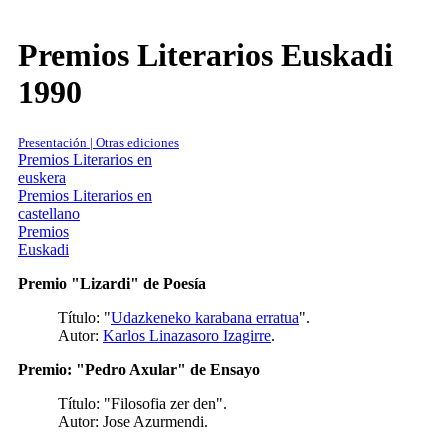
Premios Literarios Euskadi
1990
Presentación | Otras ediciones
Premios Literarios en
euskera
Premios Literarios en
castellano
Premios
Euskadi
Premio "Lizardi" de Poesía
Título: "
Udazkeneko karabana erratua
".
Autor:
Karlos Linazasoro Izagirre
.
Premio: "Pedro Axular" de Ensayo
Título: "Filosofia zer den".
Autor: Jose Azurmendi.