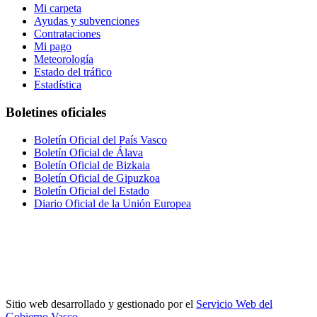
Mi carpeta
Ayudas y subvenciones
Contrataciones
Mi pago
Meteorología
Estado del tráfico
Estadística
Boletines oficiales
Boletín Oficial del País Vasco
Boletín Oficial de Álava
Boletín Oficial de Bizkaia
Boletín Oficial de Gipuzkoa
Boletín Oficial del Estado
Diario Oficial de la Unión Europea
Sitio web desarrollado y gestionado por el
Servicio Web del
Gobierno Vasco