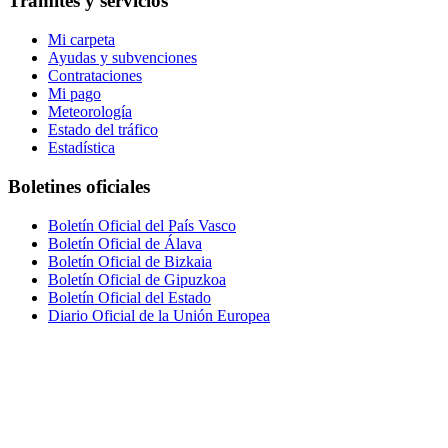
Trámites y servicios
Mi carpeta
Ayudas y subvenciones
Contrataciones
Mi pago
Meteorología
Estado del tráfico
Estadística
Boletines oficiales
Boletín Oficial del País Vasco
Boletín Oficial de Álava
Boletín Oficial de Bizkaia
Boletín Oficial de Gipuzkoa
Boletín Oficial del Estado
Diario Oficial de la Unión Europea