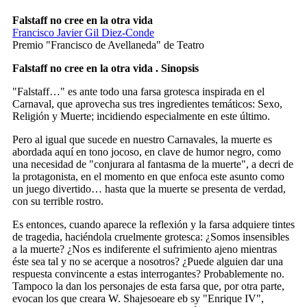
Falstaff no cree en la otra vida
Francisco Javier Gil Diez-Conde
Premio "Francisco de Avellaneda" de Teatro
Falstaff no cree en la otra vida . Sinopsis
"Falstaff…" es ante todo una farsa grotesca inspirada en el
Carnaval, que aprovecha sus tres ingredientes temáticos: Sexo,
Religión y Muerte; incidiendo especialmente en este último.
Pero al igual que sucede en nuestro Carnavales, la muerte es
abordada aquí en tono jocoso, en clave de humor negro, como
una necesidad de "conjurara al fantasma de la muerte", a decri de
la protagonista, en el momento en que enfoca este asunto como
un juego divertido… hasta que la muerte se presenta de verdad,
con su terrible rostro.
Es entonces, cuando aparece la reflexión y la farsa adquiere tintes
de tragedia, haciéndola cruelmente grotesca: ¿Somos insensibles
a la muerte? ¿Nos es indiferente el sufrimiento ajeno mientras
éste sea tal y no se acerque a nosotros? ¿Puede alguien dar una
respuesta convincente a estas interrogantes? Probablemente no.
Tampoco la dan los personajes de esta farsa que, por otra parte,
evocan los que creara W. Shajesoeare eb sy "Enrique IV",