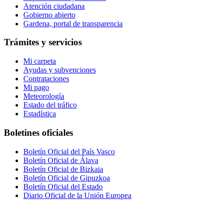
Atención ciudadana
Gobierno abierto
Gardena, portal de transparencia
Trámites y servicios
Mi carpeta
Ayudas y subvenciones
Contrataciones
Mi pago
Meteorología
Estado del tráfico
Estadística
Boletines oficiales
Boletín Oficial del País Vasco
Boletín Oficial de Álava
Boletín Oficial de Bizkaia
Boletín Oficial de Gipuzkoa
Boletín Oficial del Estado
Diario Oficial de la Unión Europea