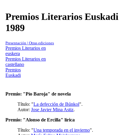
Premios Literarios Euskadi
1989
Presentación | Otras ediciones
Premios Literarios en
euskera
Premios Literarios en
castellano
Premios
Euskadi
Premio: "Pío Baroja" de novela
Título: "
La defección de Búnkol
".
Autor:
Jose Javier Mina Astiz
.
Premio: "Alonso de Ercilla" lírica
Título: "
Una temporada en el invierno
".