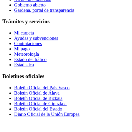
Gobierno abierto
Gardena, portal de transparencia
Trámites y servicios
Mi carpeta
Ayudas y subvenciones
Contrataciones
Mi pago
Meteorología
Estado del tráfico
Estadística
Boletines oficiales
Boletín Oficial del País Vasco
Boletín Oficial de Álava
Boletín Oficial de Bizkaia
Boletín Oficial de Gipuzkoa
Boletín Oficial del Estado
Diario Oficial de la Unión Europea