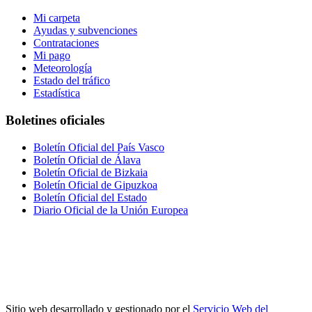
Mi carpeta
Ayudas y subvenciones
Contrataciones
Mi pago
Meteorología
Estado del tráfico
Estadística
Boletines oficiales
Boletín Oficial del País Vasco
Boletín Oficial de Álava
Boletín Oficial de Bizkaia
Boletín Oficial de Gipuzkoa
Boletín Oficial del Estado
Diario Oficial de la Unión Europea
Sitio web desarrollado y gestionado por el
Servicio Web del