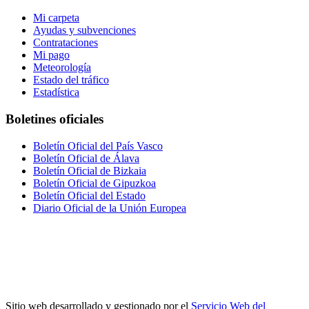
Mi carpeta
Ayudas y subvenciones
Contrataciones
Mi pago
Meteorología
Estado del tráfico
Estadística
Boletines oficiales
Boletín Oficial del País Vasco
Boletín Oficial de Álava
Boletín Oficial de Bizkaia
Boletín Oficial de Gipuzkoa
Boletín Oficial del Estado
Diario Oficial de la Unión Europea
Sitio web desarrollado y gestionado por el
Servicio Web del