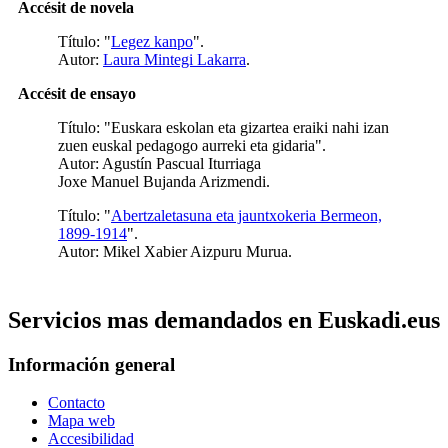
Accésit de novela
Título: "
Legez kanpo
".
Autor:
Laura Mintegi Lakarra
.
Accésit de ensayo
Título: "Euskara eskolan eta gizartea eraiki nahi izan
zuen euskal pedagogo aurreki eta gidaria".
Autor: Agustín Pascual Iturriaga
Joxe Manuel Bujanda Arizmendi.
Título: "
Abertzaletasuna eta jauntxokeria Bermeon,
1899-1914
".
Autor: Mikel Xabier Aizpuru Murua.
Servicios mas demandados en Euskadi.eus
Información general
Contacto
Mapa web
Accesibilidad