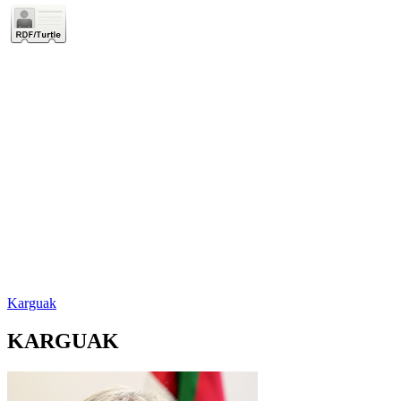
Karguak
KARGUAK