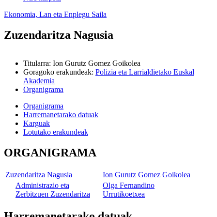
Ekonomia, Lan eta Enplegu Saila
Zuzendaritza Nagusia
Titularra
:
Ion Gurutz Gomez Goikolea
Goragoko erakundeak
:
Polizia eta Larrialdietako Euskal
Akademia
Organigrama
Organigrama
Harremanetarako datuak
Karguak
Lotutako erakundeak
ORGANIGRAMA
Zuzendaritza Nagusia
Ion Gurutz Gomez Goikolea
Administrazio eta
Olga Fernandino
Zerbitzuen Zuzendaritza
Urrutikoetxea
Harremanetarako datuak