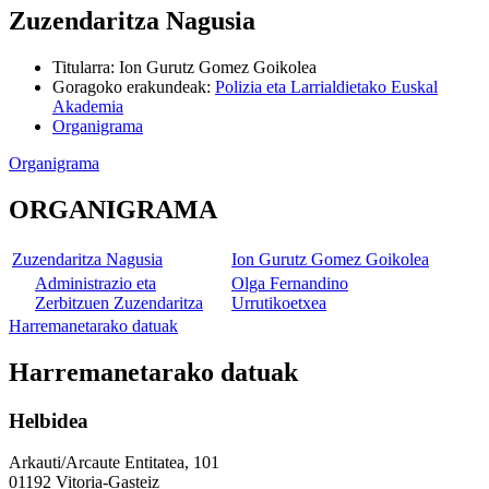
Zuzendaritza Nagusia
Titularra
:
Ion Gurutz Gomez Goikolea
Goragoko erakundeak
:
Polizia eta Larrialdietako Euskal
Akademia
Organigrama
Organigrama
ORGANIGRAMA
Zuzendaritza Nagusia
Ion Gurutz Gomez Goikolea
Administrazio eta
Olga Fernandino
Zerbitzuen Zuzendaritza
Urrutikoetxea
Harremanetarako datuak
Harremanetarako datuak
Helbidea
Arkauti/Arcaute Entitatea, 101
01192 Vitoria-Gasteiz