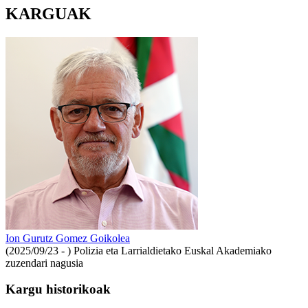
KARGUAK
Ion Gurutz Gomez Goikolea
(2025/09/23 - )
Polizia eta Larrialdietako Euskal Akademiako
zuzendari nagusia
Kargu historikoak