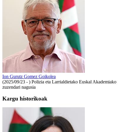
Ion Gurutz Gomez Goikolea
(2025/09/23 - )
Polizia eta Larrialdietako Euskal Akademiako
zuzendari nagusia
Kargu historikoak