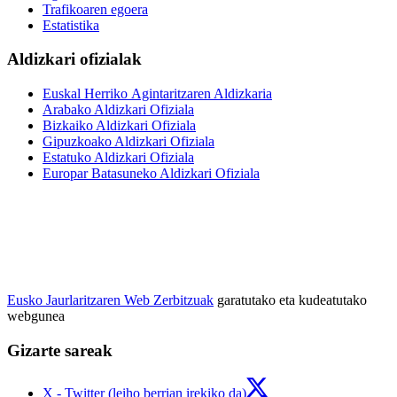
Trafikoaren egoera
Estatistika
Aldizkari ofizialak
Euskal Herriko Agintaritzaren Aldizkaria
Arabako Aldizkari Ofiziala
Bizkaiko Aldizkari Ofiziala
Gipuzkoako Aldizkari Ofiziala
Estatuko Aldizkari Ofiziala
Europar Batasuneko Aldizkari Ofiziala
Eusko Jaurlaritzaren Web Zerbitzuak
garatutako eta kudeatutako
webgunea
Gizarte sareak
X - Twitter (leiho berrian irekiko da)