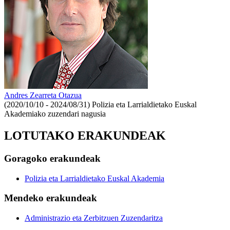
Andres Zearreta Otazua
(2020/10/10 - 2024/08/31)
Polizia eta Larrialdietako Euskal
Akademiako zuzendari nagusia
LOTUTAKO ERAKUNDEAK
Goragoko erakundeak
Polizia eta Larrialdietako Euskal Akademia
Mendeko erakundeak
Administrazio eta Zerbitzuen Zuzendaritza