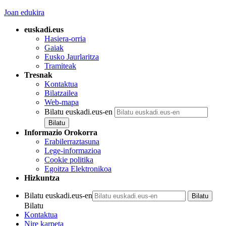
Joan edukira
euskadi.eus
Hasiera-orria
Gaiak
Eusko Jaurlaritza
Tramiteak
Tresnak
Kontaktua
Bilatzailea
Web-mapa
Bilatu euskadi.eus-en
Informazio Orokorra
Erabilerraztasuna
Lege-informazioa
Cookie politika
Egoitza Elektronikoa
Hizkuntza
Bilatu euskadi.eus-en
Bilatu
Kontaktua
Nire karpeta