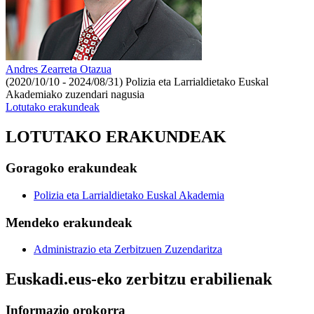
Andres Zearreta Otazua
(2020/10/10 - 2024/08/31)
Polizia eta Larrialdietako Euskal
Akademiako zuzendari nagusia
Lotutako erakundeak
LOTUTAKO ERAKUNDEAK
Goragoko erakundeak
Polizia eta Larrialdietako Euskal Akademia
Mendeko erakundeak
Administrazio eta Zerbitzuen Zuzendaritza
Euskadi.eus-eko zerbitzu erabilienak
Informazio orokorra