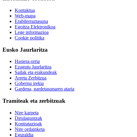
Kontaktua
Web-mapa
Erabilerraztasuna
Egoitza Elektronikoa
Lege informazioa
Cookie politika
Eusko Jaurlaritza
Hasiera-orria
Ezagutu Jaurlaritza
Sailak eta erakundeak
Arreta Zerbitzua
Gobernu irekia
Gardena, gardetasunaren ataria
Tramiteak eta zerbitzuak
Nire karpeta
Dirulaguntzak
Kontratazioak
Nire ordainketa
Eguraldia