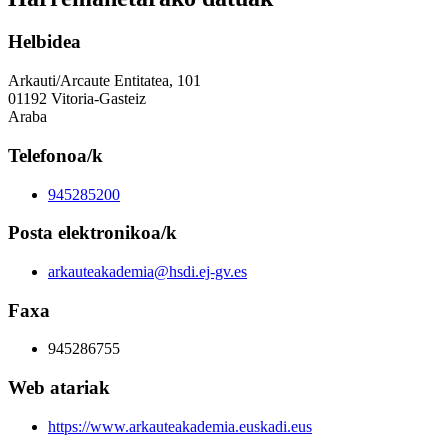
Helbidea
Arkauti/Arcaute Entitatea, 101
01192 Vitoria-Gasteiz
Araba
Telefonoa/k
945285200
Posta elektronikoa/k
arkauteakademia@hsdi.ej-gv.es
Faxa
945286755
Web atariak
https://www.arkauteakademia.euskadi.eus