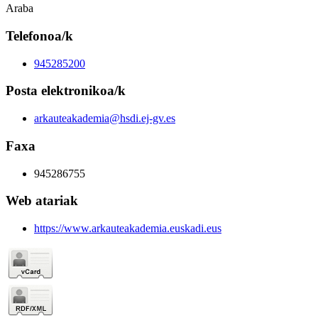
Araba
Telefonoa/k
945285200
Posta elektronikoa/k
arkauteakademia@hsdi.ej-gv.es
Faxa
945286755
Web atariak
https://www.arkauteakademia.euskadi.eus