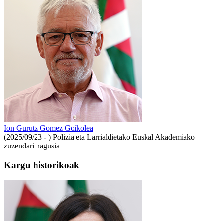
Ion Gurutz Gomez Goikolea
(2025/09/23 - )
Polizia eta Larrialdietako Euskal Akademiako
zuzendari nagusia
Kargu historikoak