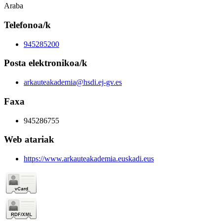
Araba
Telefonoa/k
945285200
Posta elektronikoa/k
arkauteakademia@hsdi.ej-gv.es
Faxa
945286755
Web atariak
https://www.arkauteakademia.euskadi.eus