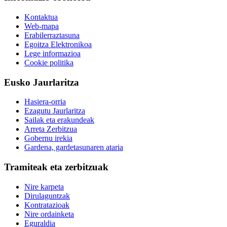
Kontaktua
Web-mapa
Erabilerraztasuna
Egoitza Elektronikoa
Lege informazioa
Cookie politika
Eusko Jaurlaritza
Hasiera-orria
Ezagutu Jaurlaritza
Sailak eta erakundeak
Arreta Zerbitzua
Gobernu irekia
Gardena, gardetasunaren ataria
Tramiteak eta zerbitzuak
Nire karpeta
Dirulaguntzak
Kontratazioak
Nire ordainketa
Eguraldia