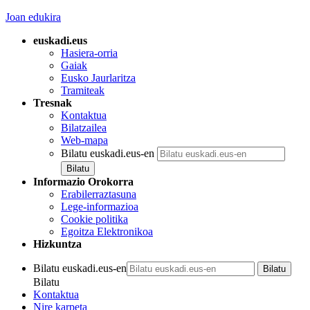
Joan edukira
euskadi.eus
Hasiera-orria
Gaiak
Eusko Jaurlaritza
Tramiteak
Tresnak
Kontaktua
Bilatzailea
Web-mapa
Bilatu euskadi.eus-en
Informazio Orokorra
Erabilerraztasuna
Lege-informazioa
Cookie politika
Egoitza Elektronikoa
Hizkuntza
Bilatu euskadi.eus-en
Bilatu
Kontaktua
Nire karpeta