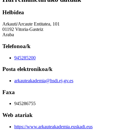
Helbidea
Arkauti/Arcaute Entitatea, 101
01192 Vitoria-Gasteiz
Araba
Telefonoa/k
945285200
Posta elektronikoa/k
arkauteakademia@hsdi.ej-gv.es
Faxa
945286755
Web atariak
https://www.arkauteakademia.euskadi.eus