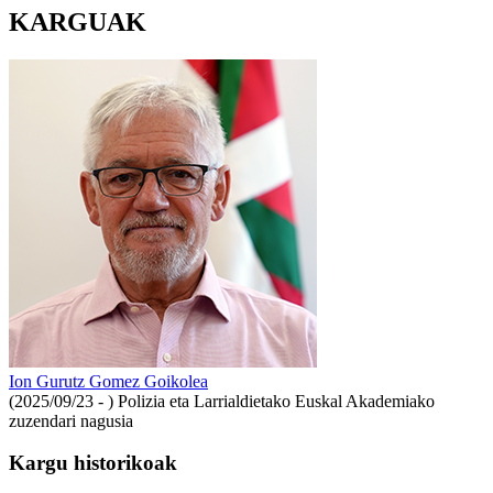
KARGUAK
Ion Gurutz Gomez Goikolea
(2025/09/23 - )
Polizia eta Larrialdietako Euskal Akademiako
zuzendari nagusia
Kargu historikoak