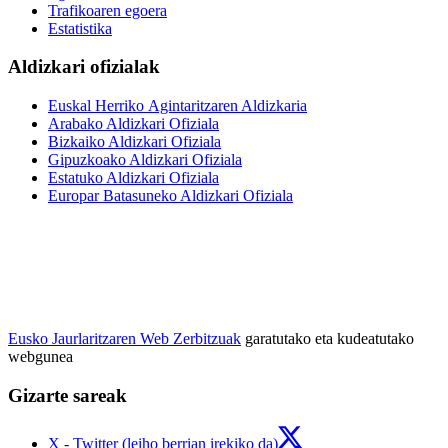
Trafikoaren egoera
Estatistika
Aldizkari ofizialak
Euskal Herriko Agintaritzaren Aldizkaria
Arabako Aldizkari Ofiziala
Bizkaiko Aldizkari Ofiziala
Gipuzkoako Aldizkari Ofiziala
Estatuko Aldizkari Ofiziala
Europar Batasuneko Aldizkari Ofiziala
Eusko Jaurlaritzaren Web Zerbitzuak
garatutako eta kudeatutako
webgunea
Gizarte sareak
X - Twitter (leiho berrian irekiko da)