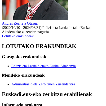
Andres Zearreta Otazua
(2020/10/10 - 2024/08/31)
Polizia eta Larrialdietako Euskal
Akademiako zuzendari nagusia
Lotutako erakundeak
LOTUTAKO ERAKUNDEAK
Goragoko erakundeak
Polizia eta Larrialdietako Euskal Akademia
Mendeko erakundeak
Administrazio eta Zerbitzuen Zuzendaritza
Euskadi.eus-eko zerbitzu erabilienak
Informazio orokorra