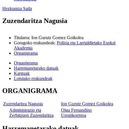
Hezkuntza Saila
Zuzendaritza Nagusia
Titularra
:
Ion Gurutz Gomez Goikolea
Goragoko erakundeak
:
Polizia eta Larrialdietako Euskal
Akademia
Organigrama
Organigrama
Harremanetarako datuak
Karguak
Lotutako erakundeak
ORGANIGRAMA
Zuzendaritza Nagusia
Ion Gurutz Gomez Goikolea
Administrazio eta
Olga Fernandino
Zerbitzuen Zuzendaritza
Urrutikoetxea
Harremanetarako datuak