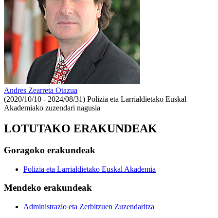
Andres Zearreta Otazua
(2020/10/10 - 2024/08/31)
Polizia eta Larrialdietako Euskal
Akademiako zuzendari nagusia
LOTUTAKO ERAKUNDEAK
Goragoko erakundeak
Polizia eta Larrialdietako Euskal Akademia
Mendeko erakundeak
Administrazio eta Zerbitzuen Zuzendaritza