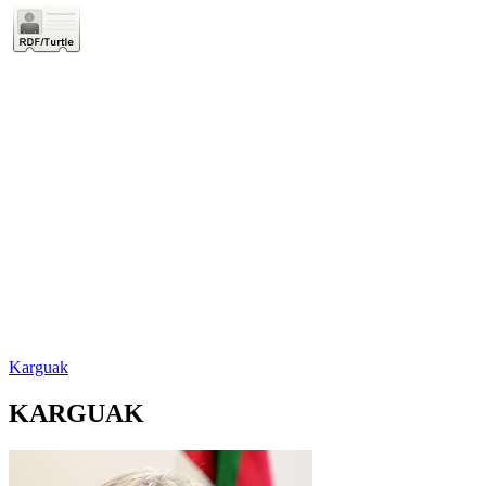
Karguak
KARGUAK