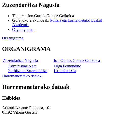
Zuzendaritza Nagusia
Titularra
:
Ion Gurutz Gomez Goikolea
Goragoko erakundeak
:
Polizia eta Larrialdietako Euskal
Akademia
Organigrama
Organigrama
ORGANIGRAMA
Zuzendaritza Nagusia
Ion Gurutz Gomez Goikolea
Administrazio eta
Olga Fernandino
Zerbitzuen Zuzendaritza
Urrutikoetxea
Harremanetarako datuak
Harremanetarako datuak
Helbidea
Arkauti/Arcaute Entitatea, 101
01192 Vitoria-Gasteiz