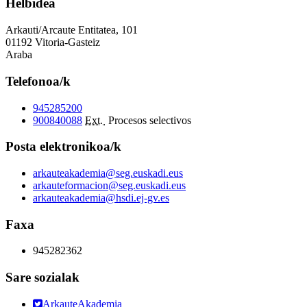
Helbidea
Arkauti/Arcaute Entitatea, 101
01192 Vitoria-Gasteiz
Araba
Telefonoa/k
945285200
900840088
Ext.
Procesos selectivos
Posta elektronikoa/k
arkauteakademia@seg.euskadi.eus
arkauteformacion@seg.euskadi.eus
arkauteakademia@hsdi.ej-gv.es
Faxa
945282362
Sare sozialak
ArkauteAkademia