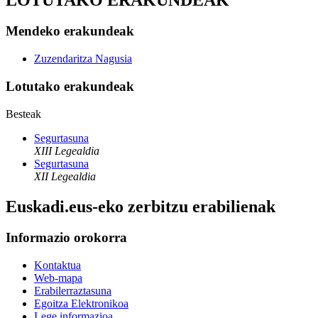
Mendeko erakundeak
Zuzendaritza Nagusia
Lotutako erakundeak
Besteak
Segurtasuna
XIII Legealdia
Segurtasuna
XII Legealdia
Euskadi.eus-eko zerbitzu erabilienak
Informazio orokorra
Kontaktua
Web-mapa
Erabilerraztasuna
Egoitza Elektronikoa
Lege informazioa