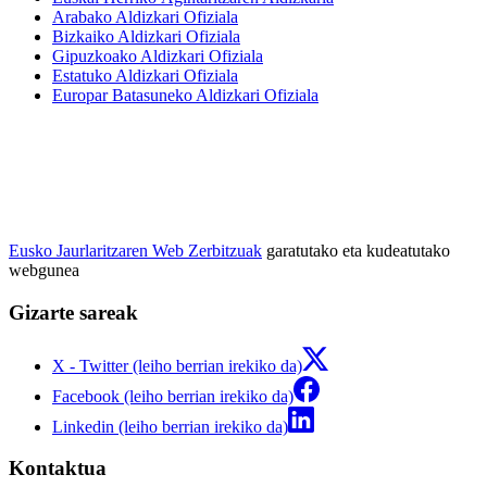
Arabako Aldizkari Ofiziala
Bizkaiko Aldizkari Ofiziala
Gipuzkoako Aldizkari Ofiziala
Estatuko Aldizkari Ofiziala
Europar Batasuneko Aldizkari Ofiziala
Eusko Jaurlaritzaren Web Zerbitzuak
garatutako eta kudeatutako
webgunea
Gizarte sareak
X - Twitter (leiho berrian irekiko da)
Facebook (leiho berrian irekiko da)
Linkedin (leiho berrian irekiko da)
Kontaktua