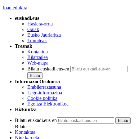
Joan edukira
euskadi.eus
Hasiera-orria
Gaiak
Eusko Jaurlaritza
Tramiteak
Tresnak
Kontaktua
Bilatzailea
Web-mapa
Bilatu euskadi.eus-en
Informazio Orokorra
Erabilerraztasuna
Lege-informazioa
Cookie politika
Egoitza Elektronikoa
Hizkuntza
Bilatu euskadi.eus-en
Bilatu
Kontaktua
Nire karpeta