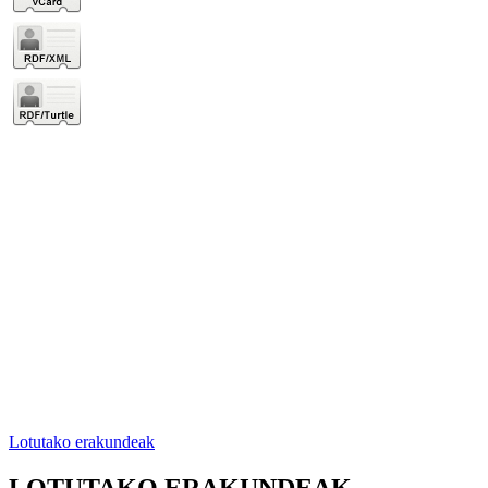
Lotutako erakundeak
LOTUTAKO ERAKUNDEAK