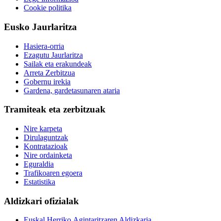
Cookie politika
Eusko Jaurlaritza
Hasiera-orria
Ezagutu Jaurlaritza
Sailak eta erakundeak
Arreta Zerbitzua
Gobernu irekia
Gardena, gardetasunaren ataria
Tramiteak eta zerbitzuak
Nire karpeta
Dirulaguntzak
Kontratazioak
Nire ordainketa
Eguraldia
Trafikoaren egoera
Estatistika
Aldizkari ofizialak
Euskal Herriko Agintaritzaren Aldizkaria