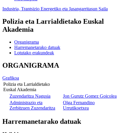
Industria, Trantsizio Energetiko eta Jasangarritasun Saila
Polizia eta Larrialdietako Euskal
Akademia
Organigrama
Harremanetarako datuak
Lotutako erakundeak
ORGANIGRAMA
Grafikoa
Polizia eta Larrialdietako
Euskal Akademia
Zuzendaritza Nagusia
Jon Gurutz Gomez Goicolea
Administrazio eta
Olga Fernandino
Zerbitzuen Zuzendaritza
Urrutikoetxea
Harremanetarako datuak