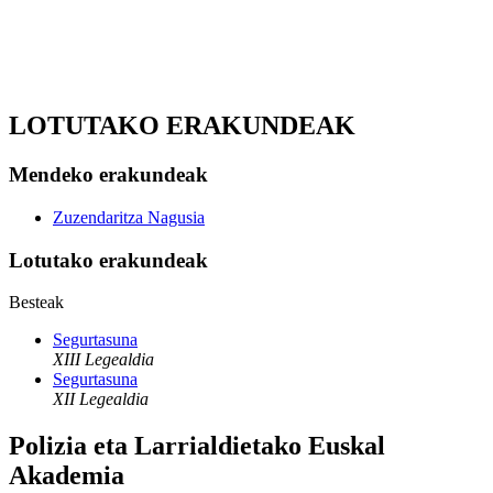
LOTUTAKO ERAKUNDEAK
Mendeko erakundeak
Zuzendaritza Nagusia
Lotutako erakundeak
Besteak
Segurtasuna
XIII Legealdia
Segurtasuna
XII Legealdia
Polizia eta Larrialdietako Euskal
Akademia