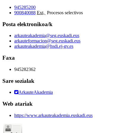
945285200
900840088
Ext.
Procesos selectivos
Posta elektronikoa/k
arkauteakademia@seg.euskadi.eus
arkauteformacion@seg.euskadi.eus
arkauteakademia@hsdi.ej-gv.es
Faxa
945282362
Sare sozialak
ArkauteAkademia
Web atariak
https://www.arkauteakademia.euskadi.eus