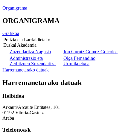
Organigrama
ORGANIGRAMA
Grafikoa
Polizia eta Larrialdietako
Euskal Akademia
Zuzendaritza Nagusia
Jon Gurutz Gomez Goicolea
Administrazio eta
Olga Fernandino
Zerbitzuen Zuzendaritza
Urrutikoetxea
Harremanetarako datuak
Harremanetarako datuak
Helbidea
Arkauti/Arcaute Entitatea, 101
01192 Vitoria-Gasteiz
Araba
Telefonoa/k