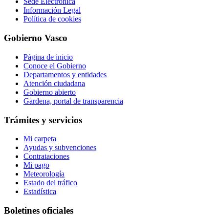
Sede Electrónica
Información Legal
Política de cookies
Gobierno Vasco
Página de inicio
Conoce el Gobierno
Departamentos y entidades
Atención ciudadana
Gobierno abierto
Gardena, portal de transparencia
Trámites y servicios
Mi carpeta
Ayudas y subvenciones
Contrataciones
Mi pago
Meteorología
Estado del tráfico
Estadística
Boletines oficiales