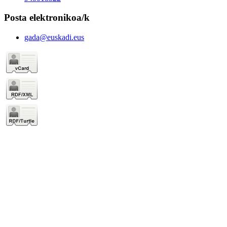
Posta elektronikoa/k
gada@euskadi.eus