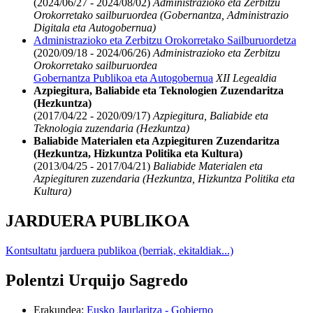
(2024/06/27 - 2024/08/02)
Administrazioko eta Zerbitzu
Orokorretako sailburuordea (Gobernantza, Administrazio
Digitala eta Autogobernua)
Administrazioko eta Zerbitzu Orokorretako Sailburuordetza
(2020/09/18 - 2024/06/26)
Administrazioko eta Zerbitzu
Orokorretako sailburuordea
Gobernantza Publikoa eta Autogobernua
XII Legealdia
Azpiegitura, Baliabide eta Teknologien Zuzendaritza
(Hezkuntza)
(2017/04/22 - 2020/09/17)
Azpiegitura, Baliabide eta
Teknologia zuzendaria (Hezkuntza)
Baliabide Materialen eta Azpiegituren Zuzendaritza
(Hezkuntza, Hizkuntza Politika eta Kultura)
(2013/04/25 - 2017/04/21)
Baliabide Materialen eta
Azpiegituren zuzendaria (Hezkuntza, Hizkuntza Politika eta
Kultura)
JARDUERA PUBLIKOA
Kontsultatu jarduera publikoa (berriak, ekitaldiak...)
Polentzi Urquijo Sagredo
Erakundea
:
Eusko Jaurlaritza - Gobierno