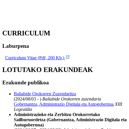
CURRICULUM
Laburpena
Curriculum Vitae (Pdf, 200 Kb.)
LOTUTAKO ERAKUNDEAK
Erakunde publikoa
Baliabide Orokorren Zuzendaritza
(2024/08/03 - )
Baliabide Orokorren zuzendaria
Gobernantza, Administrazio Digitala eta Autogobernua
XIII
Legealdia
Administrazioko eta Zerbitzu Orokorretako
Sailburuordetza (Gobernantza, Administrazio Digitala eta
Autogobernua)