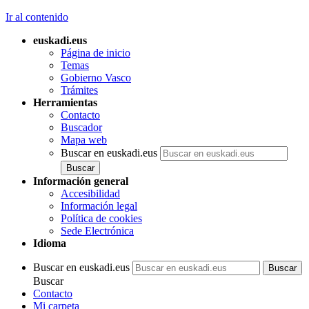
Ir al contenido
euskadi.eus
Página de inicio
Temas
Gobierno Vasco
Trámites
Herramientas
Contacto
Buscador
Mapa web
Buscar en euskadi.eus
Información general
Accesibilidad
Información legal
Política de cookies
Sede Electrónica
Idioma
Buscar en euskadi.eus
Buscar
Contacto
Mi carpeta