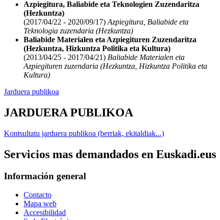
Azpiegitura, Baliabide eta Teknologien Zuzendaritza
(Hezkuntza)
(2017/04/22 - 2020/09/17)
Azpiegitura, Baliabide eta
Teknologia zuzendaria (Hezkuntza)
Baliabide Materialen eta Azpiegituren Zuzendaritza
(Hezkuntza, Hizkuntza Politika eta Kultura)
(2013/04/25 - 2017/04/21)
Baliabide Materialen eta
Azpiegituren zuzendaria (Hezkuntza, Hizkuntza Politika eta
Kultura)
Jarduera publikoa
JARDUERA PUBLIKOA
Kontsultatu jarduera publikoa (berriak, ekitaldiak...)
Servicios mas demandados en Euskadi.eus
Información general
Contacto
Mapa web
Accesibilidad