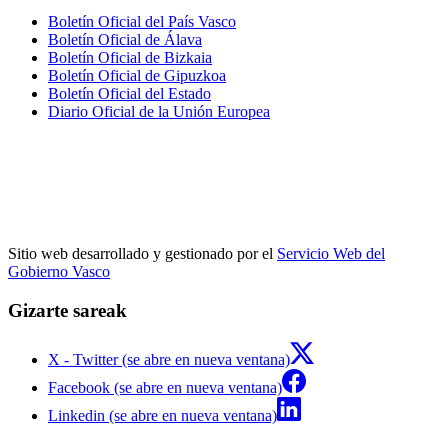
Boletín Oficial del País Vasco
Boletín Oficial de Álava
Boletín Oficial de Bizkaia
Boletín Oficial de Gipuzkoa
Boletín Oficial del Estado
Diario Oficial de la Unión Europea
Sitio web desarrollado y gestionado por el
Servicio Web del
Gobierno Vasco
Gizarte sareak
X - Twitter (se abre en nueva ventana)
Facebook (se abre en nueva ventana)
Linkedin (se abre en nueva ventana)