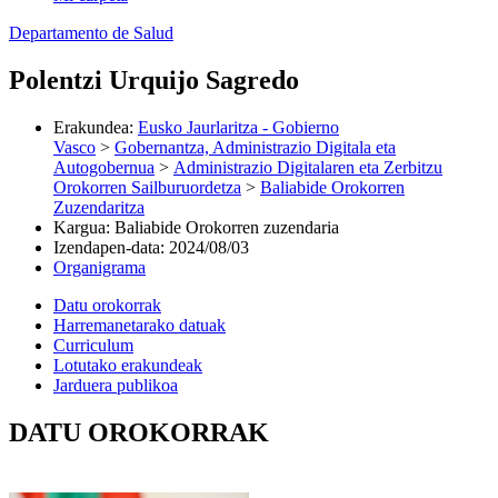
Departamento de Salud
Polentzi Urquijo Sagredo
Erakundea
:
Eusko Jaurlaritza - Gobierno
Vasco
>
Gobernantza, Administrazio Digitala eta
Autogobernua
>
Administrazio Digitalaren eta Zerbitzu
Orokorren Sailburuordetza
>
Baliabide Orokorren
Zuzendaritza
Kargua
:
Baliabide Orokorren zuzendaria
Izendapen-data
:
2024/08/03
Organigrama
Datu orokorrak
Harremanetarako datuak
Curriculum
Lotutako erakundeak
Jarduera publikoa
DATU OROKORRAK