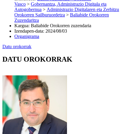
Vasco
>
Gobernantza, Administrazio Digitala eta
Autogobernua
>
Administrazio Digitalaren eta Zerbitzu
Orokorren Sailburuordetza
>
Baliabide Orokorren
Zuzendaritza
Kargua
:
Baliabide Orokorren zuzendaria
Izendapen-data
:
2024/08/03
Organigrama
Datu orokorrak
DATU OROKORRAK