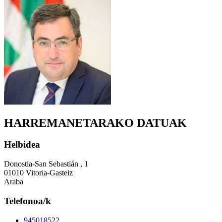
HARREMANETARAKO DATUAK
Helbidea
Donostia-San Sebastián , 1
01010 Vitoria-Gasteiz
Araba
Telefonoa/k
945018522