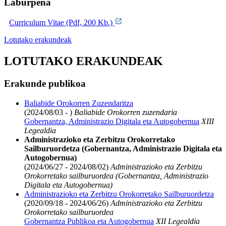
Laburpena
Curriculum Vitae (Pdf, 200 Kb.)
Lotutako erakundeak
LOTUTAKO ERAKUNDEAK
Erakunde publikoa
Baliabide Orokorren Zuzendaritza
(2024/08/03 - )
Baliabide Orokorren zuzendaria
Gobernantza, Administrazio Digitala eta Autogobernua
XIII
Legealdia
Administrazioko eta Zerbitzu Orokorretako
Sailburuordetza (Gobernantza, Administrazio Digitala eta
Autogobernua)
(2024/06/27 - 2024/08/02)
Administrazioko eta Zerbitzu
Orokorretako sailburuordea (Gobernantza, Administrazio
Digitala eta Autogobernua)
Administrazioko eta Zerbitzu Orokorretako Sailburuordetza
(2020/09/18 - 2024/06/26)
Administrazioko eta Zerbitzu
Orokorretako sailburuordea
Gobernantza Publikoa eta Autogobernua
XII Legealdia