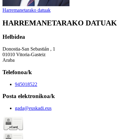
Harremanetarako datuak
HARREMANETARAKO DATUAK
Helbidea
Donostia-San Sebastián , 1
01010 Vitoria-Gasteiz
Araba
Telefonoa/k
945018522
Posta elektronikoa/k
gada@euskadi.eus