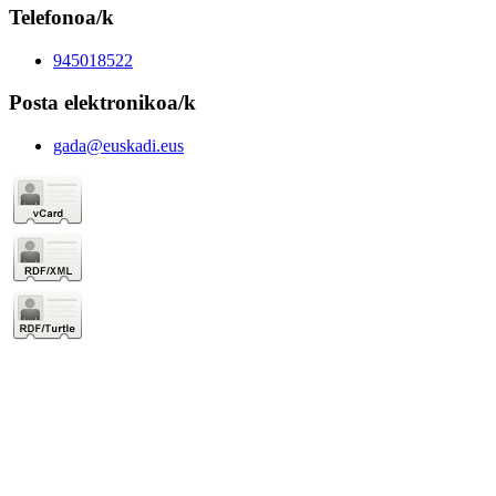
Telefonoa/k
945018522
Posta elektronikoa/k
gada@euskadi.eus