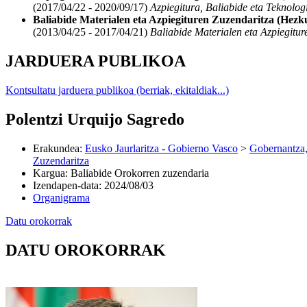
(2017/04/22 - 2020/09/17)
Azpiegitura, Baliabide eta Teknolog
Baliabide Materialen eta Azpiegituren Zuzendaritza (Hezku
(2013/04/25 - 2017/04/21)
Baliabide Materialen eta Azpiegitur
JARDUERA PUBLIKOA
Kontsultatu jarduera publikoa (berriak, ekitaldiak...)
Polentzi Urquijo Sagredo
Erakundea
:
Eusko Jaurlaritza - Gobierno Vasco
>
Gobernantza,
Zuzendaritza
Kargua
:
Baliabide Orokorren zuzendaria
Izendapen-data
:
2024/08/03
Organigrama
Datu orokorrak
DATU OROKORRAK