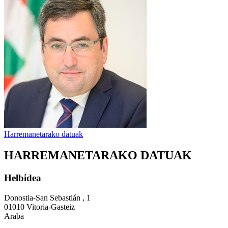
Harremanetarako datuak
HARREMANETARAKO DATUAK
Helbidea
Donostia-San Sebastián , 1
01010 Vitoria-Gasteiz
Araba