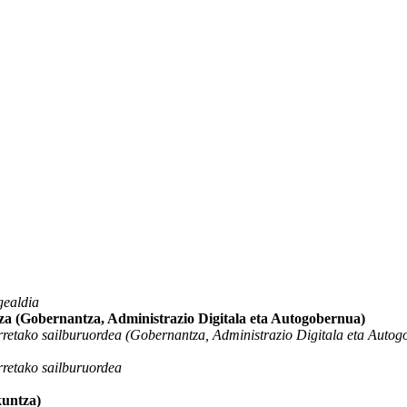
gealdia
za (Gobernantza, Administrazio Digitala eta Autogobernua)
rretako sailburuordea (Gobernantza, Administrazio Digitala eta Autog
rretako sailburuordea
kuntza)