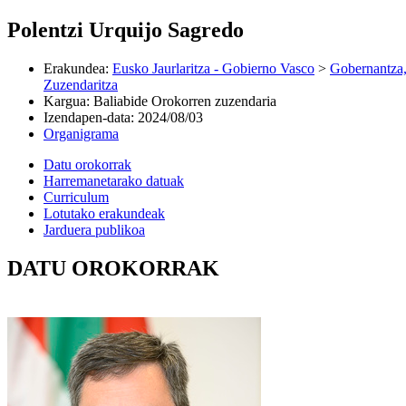
Polentzi Urquijo Sagredo
Erakundea
:
Eusko Jaurlaritza - Gobierno Vasco
>
Gobernantza,
Zuzendaritza
Kargua
:
Baliabide Orokorren zuzendaria
Izendapen-data
:
2024/08/03
Organigrama
Datu orokorrak
Harremanetarako datuak
Curriculum
Lotutako erakundeak
Jarduera publikoa
DATU OROKORRAK