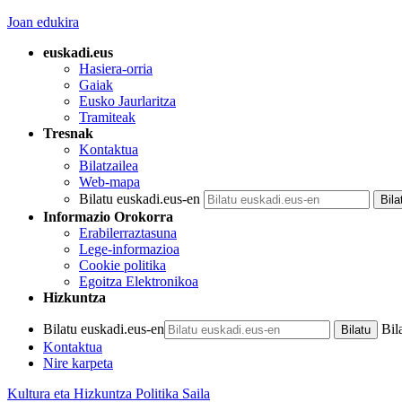
Joan edukira
euskadi.eus
Hasiera-orria
Gaiak
Eusko Jaurlaritza
Tramiteak
Tresnak
Kontaktua
Bilatzailea
Web-mapa
Bilatu euskadi.eus-en
Informazio Orokorra
Erabilerraztasuna
Lege-informazioa
Cookie politika
Egoitza Elektronikoa
Hizkuntza
Bilatu euskadi.eus-en
Bil
Kontaktua
Nire karpeta
Kultura eta Hizkuntza Politika Saila