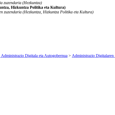
ia zuzendaria (Hezkuntza)
ntza, Hizkuntza Politika eta Kultura)
en zuzendaria (Hezkuntza, Hizkuntza Politika eta Kultura)
 Administrazio Digitala eta Autogobernua
>
Administrazio Digitalaren