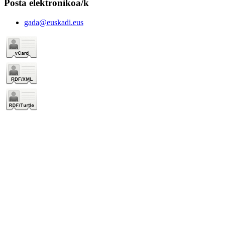
Posta elektronikoa/k
gada@euskadi.eus