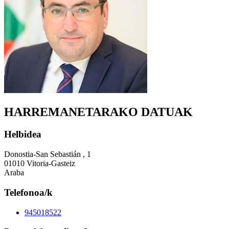
HARREMANETARAKO DATUAK
Helbidea
Donostia-San Sebastián , 1
01010 Vitoria-Gasteiz
Araba
Telefonoa/k
945018522