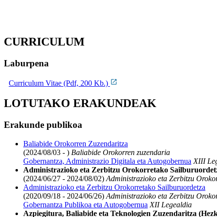
CURRICULUM
Laburpena
Curriculum Vitae (Pdf, 200 Kb.)
LOTUTAKO ERAKUNDEAK
Erakunde publikoa
Baliabide Orokorren Zuzendaritza
(2024/08/03 - )
Baliabide Orokorren zuzendaria
Gobernantza, Administrazio Digitala eta Autogobernua
XIII Le
Administrazioko eta Zerbitzu Orokorretako Sailburuordet
(2024/06/27 - 2024/08/02)
Administrazioko eta Zerbitzu Oroko
Administrazioko eta Zerbitzu Orokorretako Sailburuordetza
(2020/09/18 - 2024/06/26)
Administrazioko eta Zerbitzu Oroko
Gobernantza Publikoa eta Autogobernua
XII Legealdia
Azpiegitura, Baliabide eta Teknologien Zuzendaritza (Hez