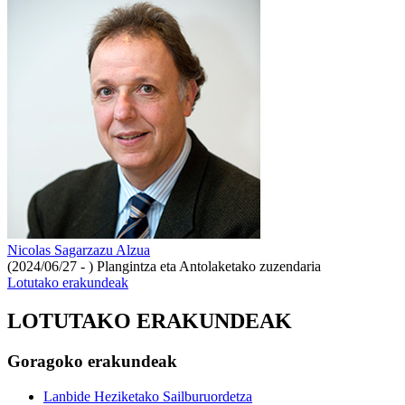
Nicolas Sagarzazu Alzua
(2024/06/27 - )
Plangintza eta Antolaketako zuzendaria
Lotutako erakundeak
LOTUTAKO ERAKUNDEAK
Goragoko erakundeak
Lanbide Heziketako Sailburuordetza