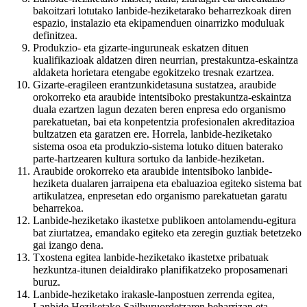
bakoitzari lotutako lanbide-heziketarako beharrezkoak diren
espazio, instalazio eta ekipamenduen oinarrizko moduluak
definitzea.
Produkzio- eta gizarte-inguruneak eskatzen dituen
kualifikazioak aldatzen diren neurrian, prestakuntza-eskaintza
aldaketa horietara etengabe egokitzeko tresnak ezartzea.
Gizarte-eragileen erantzunkidetasuna sustatzea, araubide
orokorreko eta araubide intentsiboko prestakuntza-eskaintza
duala ezartzen lagun dezaten beren enpresa edo organismo
parekatuetan, bai eta konpetentzia profesionalen akreditazioa
bultzatzen eta garatzen ere. Horrela, lanbide-heziketako
sistema osoa eta produkzio-sistema lotuko dituen baterako
parte-hartzearen kultura sortuko da lanbide-heziketan.
Araubide orokorreko eta araubide intentsiboko lanbide-
heziketa dualaren jarraipena eta ebaluazioa egiteko sistema bat
artikulatzea, enpresetan edo organismo parekatuetan garatu
beharrekoa.
Lanbide-heziketako ikastetxe publikoen antolamendu-egitura
bat ziurtatzea, emandako egiteko eta zeregin guztiak betetzeko
gai izango dena.
Txostena egitea lanbide-heziketako ikastetxe pribatuak
hezkuntza-itunen deialdirako planifikatzeko proposamenari
buruz.
Lanbide-heziketako irakasle-lanpostuen zerrenda egitea,
Lanbide Heziketako Sailburuordetzaren beharrizan eta