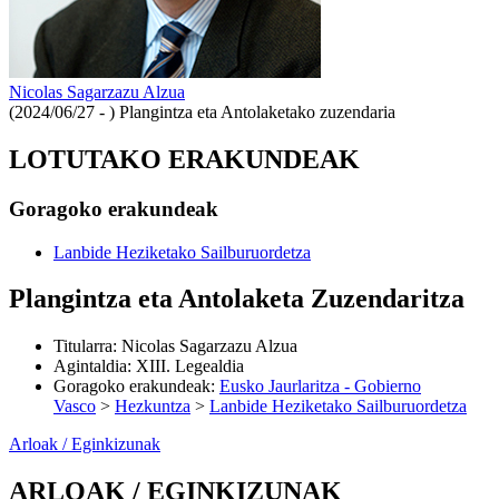
Nicolas Sagarzazu Alzua
(2024/06/27 - )
Plangintza eta Antolaketako zuzendaria
LOTUTAKO ERAKUNDEAK
Goragoko erakundeak
Lanbide Heziketako Sailburuordetza
Plangintza eta Antolaketa Zuzendaritza
Titularra
:
Nicolas Sagarzazu Alzua
Agintaldia
:
XIII. Legealdia
Goragoko erakundeak
:
Eusko Jaurlaritza - Gobierno
Vasco
>
Hezkuntza
>
Lanbide Heziketako Sailburuordetza
Arloak / Eginkizunak
ARLOAK / EGINKIZUNAK