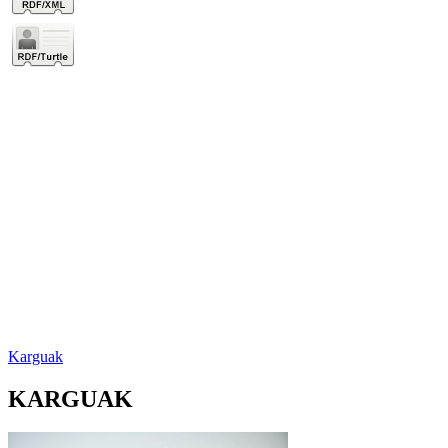
Karguak
KARGUAK