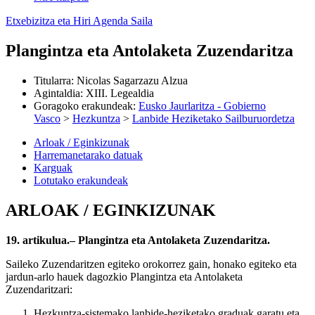
Etxebizitza eta Hiri Agenda Saila
Plangintza eta Antolaketa Zuzendaritza
Titularra
:
Nicolas Sagarzazu Alzua
Agintaldia
:
XIII. Legealdia
Goragoko erakundeak
:
Eusko Jaurlaritza - Gobierno
Vasco
>
Hezkuntza
>
Lanbide Heziketako Sailburuordetza
Arloak / Eginkizunak
Harremanetarako datuak
Karguak
Lotutako erakundeak
ARLOAK / EGINKIZUNAK
19. artikulua.– Plangintza eta Antolaketa Zuzendaritza.
Saileko Zuzendaritzen egiteko orokorrez gain, honako egiteko eta
jardun-arlo hauek dagozkio Plangintza eta Antolaketa
Zuzendaritzari:
Hezkuntza-sistemako lanbide-heziketako graduak garatu eta