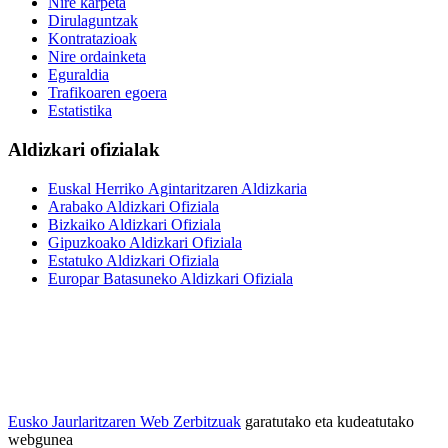
Nire karpeta
Dirulaguntzak
Kontratazioak
Nire ordainketa
Eguraldia
Trafikoaren egoera
Estatistika
Aldizkari ofizialak
Euskal Herriko Agintaritzaren Aldizkaria
Arabako Aldizkari Ofiziala
Bizkaiko Aldizkari Ofiziala
Gipuzkoako Aldizkari Ofiziala
Estatuko Aldizkari Ofiziala
Europar Batasuneko Aldizkari Ofiziala
Eusko Jaurlaritzaren Web Zerbitzuak
garatutako eta kudeatutako
webgunea