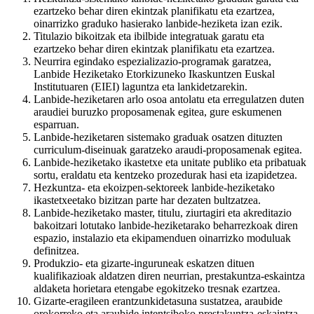
ezartzeko behar diren ekintzak planifikatu eta ezartzea,
oinarrizko graduko hasierako lanbide-heziketa izan ezik.
Titulazio bikoitzak eta ibilbide integratuak garatu eta
ezartzeko behar diren ekintzak planifikatu eta ezartzea.
Neurrira egindako espezializazio-programak garatzea,
Lanbide Heziketako Etorkizuneko Ikaskuntzen Euskal
Institutuaren (EIEI) laguntza eta lankidetzarekin.
Lanbide-heziketaren arlo osoa antolatu eta erregulatzen duten
araudiei buruzko proposamenak egitea, gure eskumenen
esparruan.
Lanbide-heziketaren sistemako graduak osatzen dituzten
curriculum-diseinuak garatzeko araudi-proposamenak egitea.
Lanbide-heziketako ikastetxe eta unitate publiko eta pribatuak
sortu, eraldatu eta kentzeko prozedurak hasi eta izapidetzea.
Hezkuntza- eta ekoizpen-sektoreek lanbide-heziketako
ikastetxeetako bizitzan parte har dezaten bultzatzea.
Lanbide-heziketako master, titulu, ziurtagiri eta akreditazio
bakoitzari lotutako lanbide-heziketarako beharrezkoak diren
espazio, instalazio eta ekipamenduen oinarrizko moduluak
definitzea.
Produkzio- eta gizarte-inguruneak eskatzen dituen
kualifikazioak aldatzen diren neurrian, prestakuntza-eskaintza
aldaketa horietara etengabe egokitzeko tresnak ezartzea.
Gizarte-eragileen erantzunkidetasuna sustatzea, araubide
orokorreko eta araubide intentsiboko prestakuntza-eskaintza