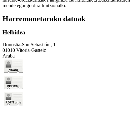
mende egongo dira funtzionalki.
Harremanetarako datuak
Helbidea
Donostia-San Sebastián , 1
01010 Vitoria-Gasteiz
Araba