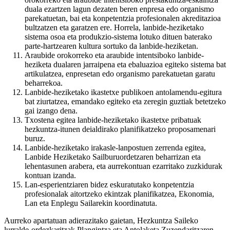
duala ezartzen lagun dezaten beren enpresa edo organismo
parekatuetan, bai eta konpetentzia profesionalen akreditazioa
bultzatzen eta garatzen ere. Horrela, lanbide-heziketako
sistema osoa eta produkzio-sistema lotuko dituen baterako
parte-hartzearen kultura sortuko da lanbide-heziketan.
Araubide orokorreko eta araubide intentsiboko lanbide-
heziketa dualaren jarraipena eta ebaluazioa egiteko sistema bat
artikulatzea, enpresetan edo organismo parekatuetan garatu
beharrekoa.
Lanbide-heziketako ikastetxe publikoen antolamendu-egitura
bat ziurtatzea, emandako egiteko eta zeregin guztiak betetzeko
gai izango dena.
Txostena egitea lanbide-heziketako ikastetxe pribatuak
hezkuntza-itunen deialdirako planifikatzeko proposamenari
buruz.
Lanbide-heziketako irakasle-lanpostuen zerrenda egitea,
Lanbide Heziketako Sailburuordetzaren beharrizan eta
lehentasunen arabera, eta aurrekontuan ezarritako zuzkidurak
kontuan izanda.
Lan-esperientziaren bidez eskuratutako konpetentzia
profesionalak aitortzeko ekintzak planifikatzea, Ekonomia,
Lan eta Enplegu Sailarekin koordinatuta.
Aurreko apartatuan adierazitako gaietan, Hezkuntza Saileko
lurralde-ordezkaritzak Plangintza eta Antolaketa Zuzendaritzaren