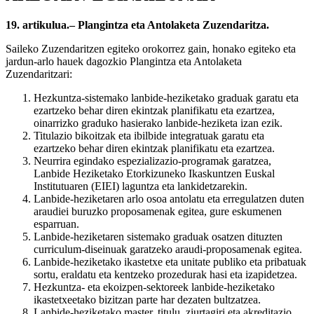
19. artikulua.– Plangintza eta Antolaketa Zuzendaritza.
Saileko Zuzendaritzen egiteko orokorrez gain, honako egiteko eta
jardun-arlo hauek dagozkio Plangintza eta Antolaketa
Zuzendaritzari:
Hezkuntza-sistemako lanbide-heziketako graduak garatu eta
ezartzeko behar diren ekintzak planifikatu eta ezartzea,
oinarrizko graduko hasierako lanbide-heziketa izan ezik.
Titulazio bikoitzak eta ibilbide integratuak garatu eta
ezartzeko behar diren ekintzak planifikatu eta ezartzea.
Neurrira egindako espezializazio-programak garatzea,
Lanbide Heziketako Etorkizuneko Ikaskuntzen Euskal
Institutuaren (EIEI) laguntza eta lankidetzarekin.
Lanbide-heziketaren arlo osoa antolatu eta erregulatzen duten
araudiei buruzko proposamenak egitea, gure eskumenen
esparruan.
Lanbide-heziketaren sistemako graduak osatzen dituzten
curriculum-diseinuak garatzeko araudi-proposamenak egitea.
Lanbide-heziketako ikastetxe eta unitate publiko eta pribatuak
sortu, eraldatu eta kentzeko prozedurak hasi eta izapidetzea.
Hezkuntza- eta ekoizpen-sektoreek lanbide-heziketako
ikastetxeetako bizitzan parte har dezaten bultzatzea.
Lanbide-heziketako master, titulu, ziurtagiri eta akreditazio