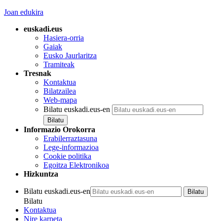
Joan edukira
euskadi.eus
Hasiera-orria
Gaiak
Eusko Jaurlaritza
Tramiteak
Tresnak
Kontaktua
Bilatzailea
Web-mapa
Bilatu euskadi.eus-en
Informazio Orokorra
Erabilerraztasuna
Lege-informazioa
Cookie politika
Egoitza Elektronikoa
Hizkuntza
Bilatu euskadi.eus-en
Bilatu
Kontaktua
Nire karpeta