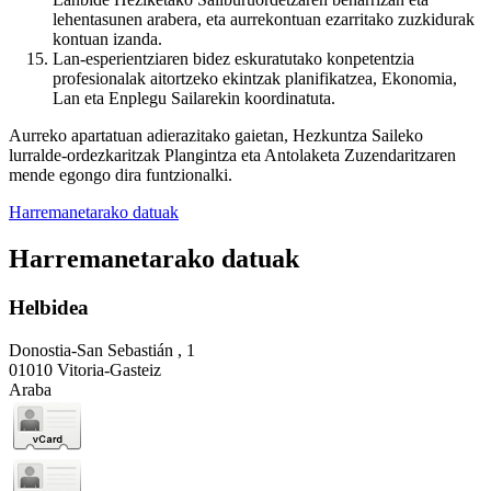
lehentasunen arabera, eta aurrekontuan ezarritako zuzkidurak
kontuan izanda.
Lan-esperientziaren bidez eskuratutako konpetentzia
profesionalak aitortzeko ekintzak planifikatzea, Ekonomia,
Lan eta Enplegu Sailarekin koordinatuta.
Aurreko apartatuan adierazitako gaietan, Hezkuntza Saileko
lurralde-ordezkaritzak Plangintza eta Antolaketa Zuzendaritzaren
mende egongo dira funtzionalki.
Harremanetarako datuak
Harremanetarako datuak
Helbidea
Donostia-San Sebastián , 1
01010 Vitoria-Gasteiz
Araba