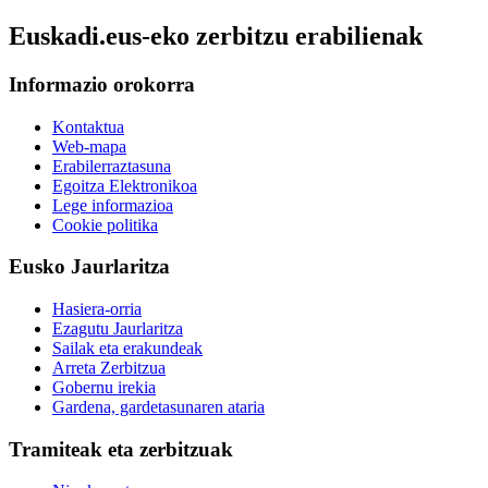
Euskadi.eus-eko zerbitzu erabilienak
Informazio orokorra
Kontaktua
Web-mapa
Erabilerraztasuna
Egoitza Elektronikoa
Lege informazioa
Cookie politika
Eusko Jaurlaritza
Hasiera-orria
Ezagutu Jaurlaritza
Sailak eta erakundeak
Arreta Zerbitzua
Gobernu irekia
Gardena, gardetasunaren ataria
Tramiteak eta zerbitzuak