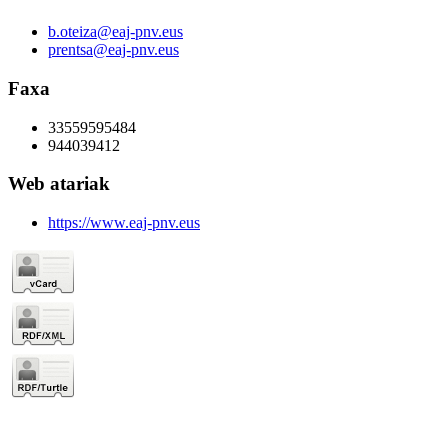
b.oteiza@eaj-pnv.eus
prentsa@eaj-pnv.eus
Faxa
33559595484
944039412
Web atariak
https://www.eaj-pnv.eus