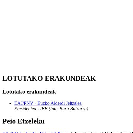
LOTUTAKO ERAKUNDEAK
Lotutako erakundeak
EAJ/PNV - Euzko Alderdi Jeltzalea
Presidentea - IBB (Ipar Buru Batzarra)
Peio Etxeleku