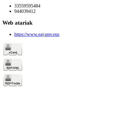
33559595484
944039412
Web atariak
https://www.eaj-pnv.eus