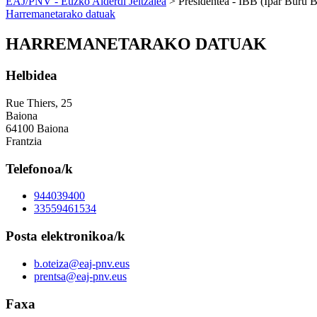
EAJ/PNV - Euzko Alderdi Jeltzalea
> Presidentea - IBB (Ipar Buru B
Harremanetarako datuak
HARREMANETARAKO DATUAK
Helbidea
Rue Thiers, 25
Baiona
64100 Baiona
Frantzia
Telefonoa/k
944039400
33559461534
Posta elektronikoa/k
b.oteiza@eaj-pnv.eus
prentsa@eaj-pnv.eus
Faxa