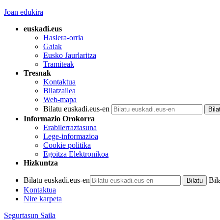
Joan edukira
euskadi.eus
Hasiera-orria
Gaiak
Eusko Jaurlaritza
Tramiteak
Tresnak
Kontaktua
Bilatzailea
Web-mapa
Bilatu euskadi.eus-en
Informazio Orokorra
Erabilerraztasuna
Lege-informazioa
Cookie politika
Egoitza Elektronikoa
Hizkuntza
Bilatu euskadi.eus-en
Bil
Kontaktua
Nire karpeta
Segurtasun Saila