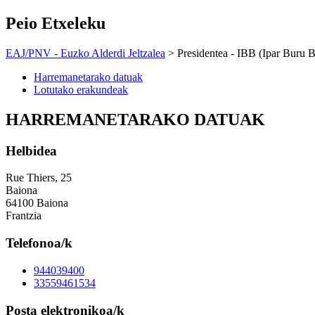
Peio Etxeleku
EAJ/PNV - Euzko Alderdi Jeltzalea
> Presidentea - IBB (Ipar Buru B
Harremanetarako datuak
Lotutako erakundeak
HARREMANETARAKO DATUAK
Helbidea
Rue Thiers, 25
Baiona
64100 Baiona
Frantzia
Telefonoa/k
944039400
33559461534
Posta elektronikoa/k