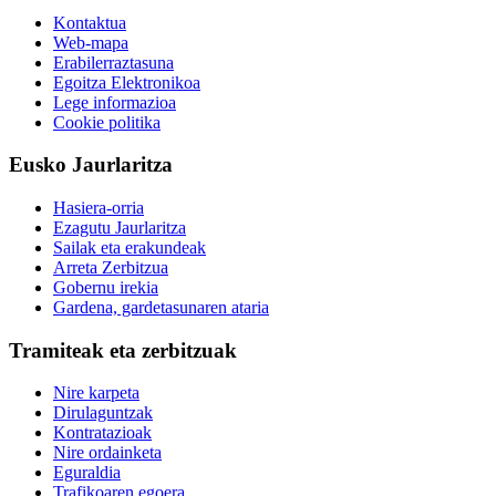
Kontaktua
Web-mapa
Erabilerraztasuna
Egoitza Elektronikoa
Lege informazioa
Cookie politika
Eusko Jaurlaritza
Hasiera-orria
Ezagutu Jaurlaritza
Sailak eta erakundeak
Arreta Zerbitzua
Gobernu irekia
Gardena, gardetasunaren ataria
Tramiteak eta zerbitzuak
Nire karpeta
Dirulaguntzak
Kontratazioak
Nire ordainketa
Eguraldia
Trafikoaren egoera