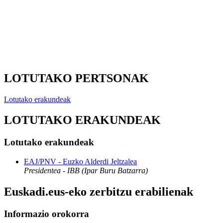
LOTUTAKO PERTSONAK
Lotutako erakundeak
LOTUTAKO ERAKUNDEAK
Lotutako erakundeak
EAJ/PNV - Euzko Alderdi Jeltzalea
Presidentea - IBB (Ipar Buru Batzarra)
Euskadi.eus-eko zerbitzu erabilienak
Informazio orokorra