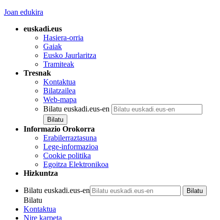
Joan edukira
euskadi.eus
Hasiera-orria
Gaiak
Eusko Jaurlaritza
Tramiteak
Tresnak
Kontaktua
Bilatzailea
Web-mapa
Bilatu euskadi.eus-en
Informazio Orokorra
Erabilerraztasuna
Lege-informazioa
Cookie politika
Egoitza Elektronikoa
Hizkuntza
Bilatu euskadi.eus-en
Bilatu
Kontaktua
Nire karpeta