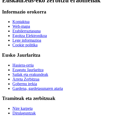
Euskadi.eus-eko zerbitzu erabilienak
Informazio orokorra
Kontaktua
Web-mapa
Erabilerraztasuna
Egoitza Elektronikoa
Lege informazioa
Cookie politika
Eusko Jaurlaritza
Hasiera-orria
Ezagutu Jaurlaritza
Sailak eta erakundeak
Arreta Zerbitzua
Gobernu irekia
Gardena, gardetasunaren ataria
Tramiteak eta zerbitzuak
Nire karpeta
Dirulaguntzak