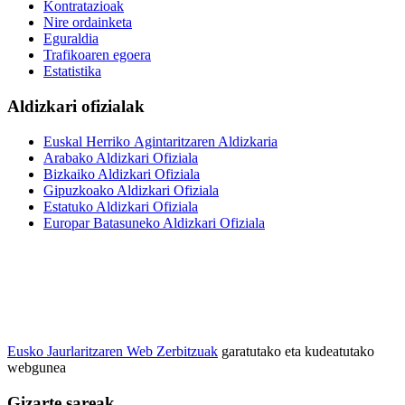
Kontratazioak
Nire ordainketa
Eguraldia
Trafikoaren egoera
Estatistika
Aldizkari ofizialak
Euskal Herriko Agintaritzaren Aldizkaria
Arabako Aldizkari Ofiziala
Bizkaiko Aldizkari Ofiziala
Gipuzkoako Aldizkari Ofiziala
Estatuko Aldizkari Ofiziala
Europar Batasuneko Aldizkari Ofiziala
Eusko Jaurlaritzaren Web Zerbitzuak
garatutako eta kudeatutako
webgunea
Gizarte sareak