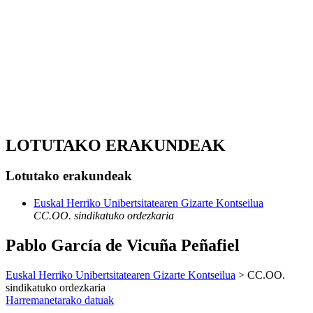
LOTUTAKO ERAKUNDEAK
Lotutako erakundeak
Euskal Herriko Unibertsitatearen Gizarte Kontseilua
CC.OO. sindikatuko ordezkaria
Pablo García de Vicuña Peñafiel
Euskal Herriko Unibertsitatearen Gizarte Kontseilua
> CC.OO.
sindikatuko ordezkaria
Harremanetarako datuak