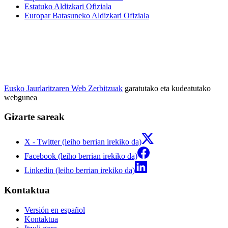
Estatuko Aldizkari Ofiziala
Europar Batasuneko Aldizkari Ofiziala
Eusko Jaurlaritzaren Web Zerbitzuak
garatutako eta kudeatutako
webgunea
Gizarte sareak
X - Twitter (leiho berrian irekiko da)
Facebook (leiho berrian irekiko da)
Linkedin (leiho berrian irekiko da)
Kontaktua
Versión en español
Kontaktua