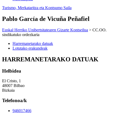
Turismo, Merkataritza eta Kontsumo Saila
Pablo García de Vicuña Peñafiel
Euskal Herriko Unibertsitatearen Gizarte Kontseilua
> CC.OO.
sindikatuko ordezkaria
Harremanetarako datuak
Lotutako erakundeak
HARREMANETARAKO DATUAK
Helbidea
El Cristo, 1
48007 Bilbao
Bizkaia
Telefonoa/k
946017466