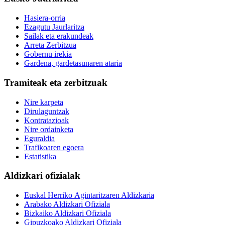
Hasiera-orria
Ezagutu Jaurlaritza
Sailak eta erakundeak
Arreta Zerbitzua
Gobernu irekia
Gardena, gardetasunaren ataria
Tramiteak eta zerbitzuak
Nire karpeta
Dirulaguntzak
Kontratazioak
Nire ordainketa
Eguraldia
Trafikoaren egoera
Estatistika
Aldizkari ofizialak
Euskal Herriko Agintaritzaren Aldizkaria
Arabako Aldizkari Ofiziala
Bizkaiko Aldizkari Ofiziala
Gipuzkoako Aldizkari Ofiziala