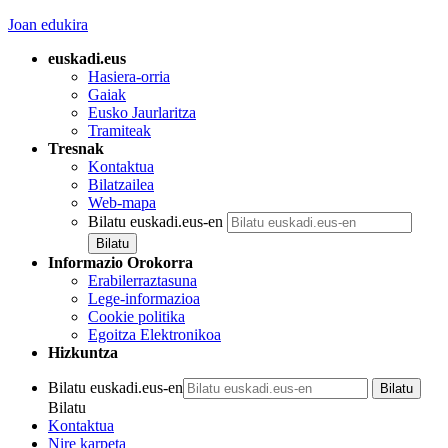
Joan edukira
euskadi.eus
Hasiera-orria
Gaiak
Eusko Jaurlaritza
Tramiteak
Tresnak
Kontaktua
Bilatzailea
Web-mapa
Bilatu euskadi.eus-en
Informazio Orokorra
Erabilerraztasuna
Lege-informazioa
Cookie politika
Egoitza Elektronikoa
Hizkuntza
Bilatu euskadi.eus-en
Bilatu
Kontaktua
Nire karpeta