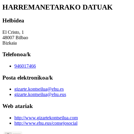
HARREMANETARAKO DATUAK
Helbidea
El Cristo, 1
48007 Bilbao
Bizkaia
Telefonoa/k
946017466
Posta elektronikoa/k
gizarte.kontseilua@ehu.es
gizarte.kontseilua@ehu.eus
Web atariak
http://www.gizartekontseilua.com
http://www.ehu.eus/consejosocial