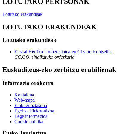
LOTUTAKO PERTSONAK
Lotutako erakundeak
LOTUTAKO ERAKUNDEAK
Lotutako erakundeak
Euskal Herriko Unibertsitatearen Gizarte Kontseilua
CC.OO. sindikatuko ordezkaria
Euskadi.eus-eko zerbitzu erabilienak
Informazio orokorra
Kontaktua
Web-mapa
Erabilerraztasuna
Egoitza Elektronikoa
Lege informazioa
Cookie politika
Eusko Jaurlaritza