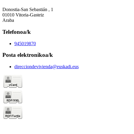
Donostia-San Sebastián , 1
01010 Vitoria-Gasteiz
Araba
Telefonoa/k
945019870
Posta elektronikoa/k
direcciondevivienda@euskadi.eus