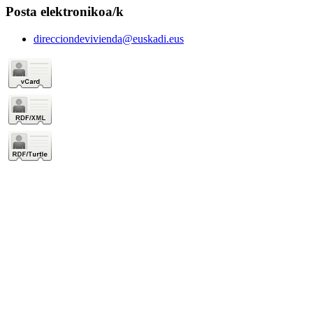
Posta elektronikoa/k
direcciondevivienda@euskadi.eus