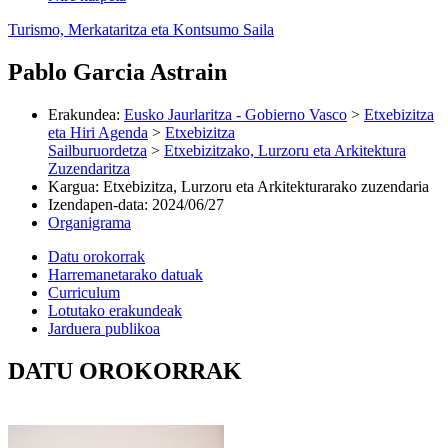
Turismo, Merkataritza eta Kontsumo Saila
Pablo Garcia Astrain
Erakundea
:
Eusko Jaurlaritza - Gobierno Vasco
>
Etxebizitza
eta Hiri Agenda
>
Etxebizitza
Sailburuordetza
>
Etxebizitzako, Lurzoru eta Arkitektura
Zuzendaritza
Kargua
:
Etxebizitza, Lurzoru eta Arkitekturarako zuzendaria
Izendapen-data
:
2024/06/27
Organigrama
Datu orokorrak
Harremanetarako datuak
Curriculum
Lotutako erakundeak
Jarduera publikoa
DATU OROKORRAK