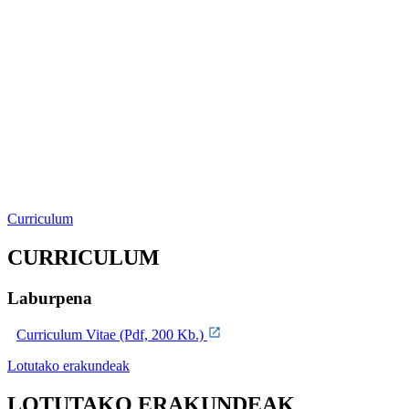
Curriculum
CURRICULUM
Laburpena
Curriculum Vitae (Pdf, 200 Kb.)
Lotutako erakundeak
LOTUTAKO ERAKUNDEAK