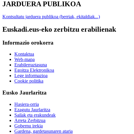
JARDUERA PUBLIKOA
Kontsultatu jarduera publikoa (berriak, ekitaldiak...)
Euskadi.eus-eko zerbitzu erabilienak
Informazio orokorra
Kontaktua
Web-mapa
Erabilerraztasuna
Egoitza Elektronikoa
Lege informazioa
Cookie politika
Eusko Jaurlaritza
Hasiera-orria
Ezagutu Jaurlaritza
Sailak eta erakundeak
Arreta Zerbitzua
Gobernu irekia
Gardena, gardetasunaren ataria