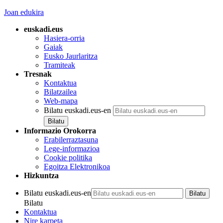
Joan edukira
euskadi.eus
Hasiera-orria
Gaiak
Eusko Jaurlaritza
Tramiteak
Tresnak
Kontaktua
Bilatzailea
Web-mapa
Bilatu euskadi.eus-en
Informazio Orokorra
Erabilerraztasuna
Lege-informazioa
Cookie politika
Egoitza Elektronikoa
Hizkuntza
Bilatu euskadi.eus-en
Bilatu
Kontaktua
Nire karpeta