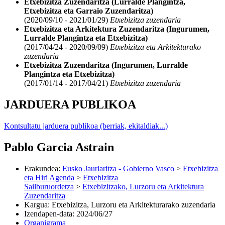
Etxebizitza Zuzendaritza (Lurralde Plangintza,
Etxebizitza eta Garraio Zuzendaritza)
(2020/09/10 - 2021/01/29)
Etxebizitza zuzendaria
Etxebizitza eta Arkitektura Zuzendaritza (Ingurumen,
Lurralde Plangintza eta Etxebizitza)
(2017/04/24 - 2020/09/09)
Etxebizitza eta Arkitekturako
zuzendaria
Etxebizitza Zuzendaritza (Ingurumen, Lurralde
Plangintza eta Etxebizitza)
(2017/01/14 - 2017/04/21)
Etxebizitza zuzendaria
JARDUERA PUBLIKOA
Kontsultatu jarduera publikoa (berriak, ekitaldiak...)
Pablo Garcia Astrain
Erakundea
:
Eusko Jaurlaritza - Gobierno Vasco
>
Etxebizitza
eta Hiri Agenda
>
Etxebizitza
Sailburuordetza
>
Etxebizitzako, Lurzoru eta Arkitektura
Zuzendaritza
Kargua
:
Etxebizitza, Lurzoru eta Arkitekturarako zuzendaria
Izendapen-data
:
2024/06/27
Organigrama