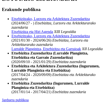
Erakunde publikoa
Etxebizitzako, Lurzoru eta Arkitektura Zuzendaritza
(2024/06/27 - )
Etxebizitza, Lurzoru eta Arkitekturarako
zuzendaria
Etxebizitza eta Hiri Agenda
XIII Legealdia
Etxebizitzako, Lurzoru eta Arkitektura Zuzendaritza
(2021/01/30 - 2024/06/26)
Etxebizitza, Lurzoru eta
Arkitekturarako zuzendaria
Lurralde Plangintza, Etxebizitza eta Garraioak
XII Legealdia
Etxebizitza Zuzendaritza (Lurralde Plangintza,
Etxebizitza eta Garraio Zuzendaritza)
(2020/09/10 - 2021/01/29)
Etxebizitza zuzendaria
Etxebizitza eta Arkitektura Zuzendaritza (Ingurumen,
Lurralde Plangintza eta Etxebizitza)
(2017/04/24 - 2020/09/09)
Etxebizitza eta Arkitekturako
zuzendaria
Etxebizitza Zuzendaritza (Ingurumen, Lurralde
Plangintza eta Etxebizitza)
(2017/01/14 - 2017/04/21)
Etxebizitza zuzendaria
Jarduera publikoa