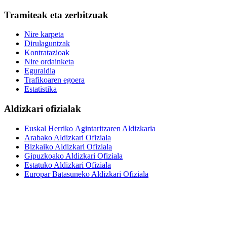
Tramiteak eta zerbitzuak
Nire karpeta
Dirulaguntzak
Kontratazioak
Nire ordainketa
Eguraldia
Trafikoaren egoera
Estatistika
Aldizkari ofizialak
Euskal Herriko Agintaritzaren Aldizkaria
Arabako Aldizkari Ofiziala
Bizkaiko Aldizkari Ofiziala
Gipuzkoako Aldizkari Ofiziala
Estatuko Aldizkari Ofiziala
Europar Batasuneko Aldizkari Ofiziala