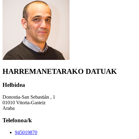
HARREMANETARAKO DATUAK
Helbidea
Donostia-San Sebastián , 1
01010 Vitoria-Gasteiz
Araba
Telefonoa/k
945019870