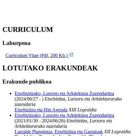
CURRICULUM
Laburpena
Curriculum Vitae (Pdf, 200 Kb.)
LOTUTAKO ERAKUNDEAK
Erakunde publikoa
Etxebizitzako, Lurzoru eta Arkitektura Zuzendaritza
(2024/06/27 - )
Etxebizitza, Lurzoru eta Arkitekturarako
zuzendaria
Etxebizitza eta Hiri Agenda
XIII Legealdia
Etxebizitzako, Lurzoru eta Arkitektura Zuzendaritza
(2021/01/30 - 2024/06/26)
Etxebizitza, Lurzoru eta
Arkitekturarako zuzendaria
Lurralde Plangintza, Etxebizitza eta Garraioak
XII Legealdia