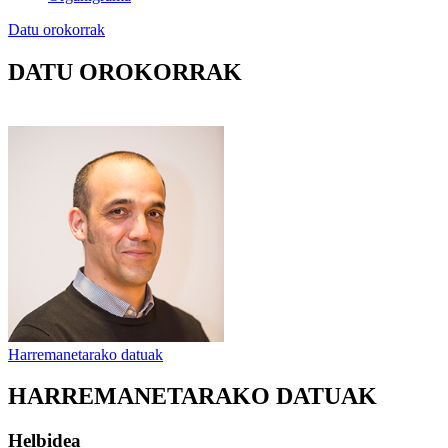
Datu orokorrak
DATU OROKORRAK
Harremanetarako datuak
HARREMANETARAKO DATUAK
Helbidea