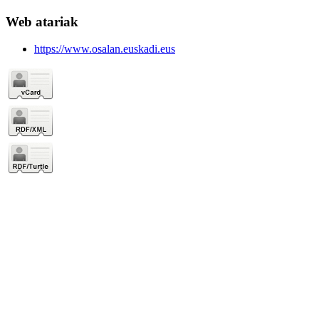
Web atariak
https://www.osalan.euskadi.eus