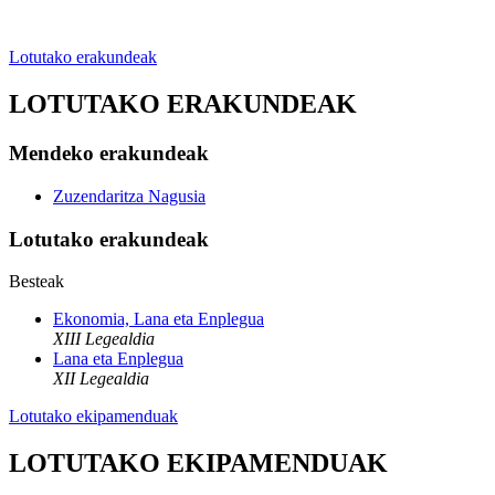
Lotutako erakundeak
LOTUTAKO ERAKUNDEAK
Mendeko erakundeak
Zuzendaritza Nagusia
Lotutako erakundeak
Besteak
Ekonomia, Lana eta Enplegua
XIII Legealdia
Lana eta Enplegua
XII Legealdia
Lotutako ekipamenduak
LOTUTAKO EKIPAMENDUAK