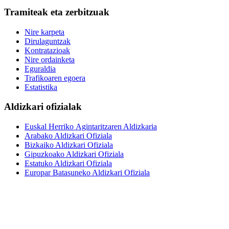
Tramiteak eta zerbitzuak
Nire karpeta
Dirulaguntzak
Kontratazioak
Nire ordainketa
Eguraldia
Trafikoaren egoera
Estatistika
Aldizkari ofizialak
Euskal Herriko Agintaritzaren Aldizkaria
Arabako Aldizkari Ofiziala
Bizkaiko Aldizkari Ofiziala
Gipuzkoako Aldizkari Ofiziala
Estatuko Aldizkari Ofiziala
Europar Batasuneko Aldizkari Ofiziala