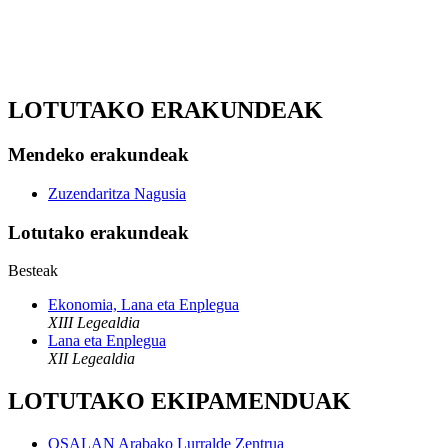
LOTUTAKO ERAKUNDEAK
Mendeko erakundeak
Zuzendaritza Nagusia
Lotutako erakundeak
Besteak
Ekonomia, Lana eta Enplegua
XIII Legealdia
Lana eta Enplegua
XII Legealdia
LOTUTAKO EKIPAMENDUAK
OSALAN Arabako Lurralde Zentrua