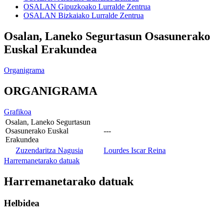
OSALAN Gipuzkoako Lurralde Zentrua
OSALAN Bizkaiako Lurralde Zentrua
Osalan, Laneko Segurtasun Osasunerako
Euskal Erakundea
Organigrama
ORGANIGRAMA
Grafikoa
Osalan, Laneko Segurtasun
Osasunerako Euskal
---
Erakundea
Zuzendaritza Nagusia
Lourdes Iscar Reina
Harremanetarako datuak
Harremanetarako datuak
Helbidea