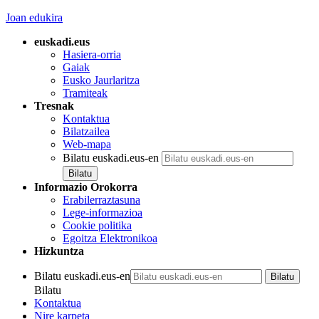
Joan edukira
euskadi.eus
Hasiera-orria
Gaiak
Eusko Jaurlaritza
Tramiteak
Tresnak
Kontaktua
Bilatzailea
Web-mapa
Bilatu euskadi.eus-en
Informazio Orokorra
Erabilerraztasuna
Lege-informazioa
Cookie politika
Egoitza Elektronikoa
Hizkuntza
Bilatu euskadi.eus-en
Bilatu
Kontaktua
Nire karpeta