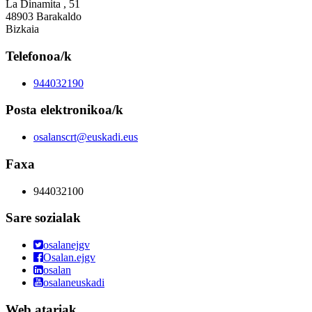
La Dinamita , 51
48903 Barakaldo
Bizkaia
Telefonoa/k
944032190
Posta elektronikoa/k
osalanscrt@euskadi.eus
Faxa
944032100
Sare sozialak
osalanejgv
Osalan.ejgv
osalan
osalaneuskadi
Web atariak