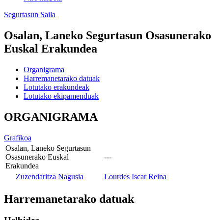
Segurtasun Saila
Osalan, Laneko Segurtasun Osasunerako
Euskal Erakundea
Organigrama
Harremanetarako datuak
Lotutako erakundeak
Lotutako ekipamenduak
ORGANIGRAMA
Grafikoa
Osalan, Laneko Segurtasun
Osasunerako Euskal
---
Erakundea
Zuzendaritza Nagusia
Lourdes Iscar Reina
Harremanetarako datuak