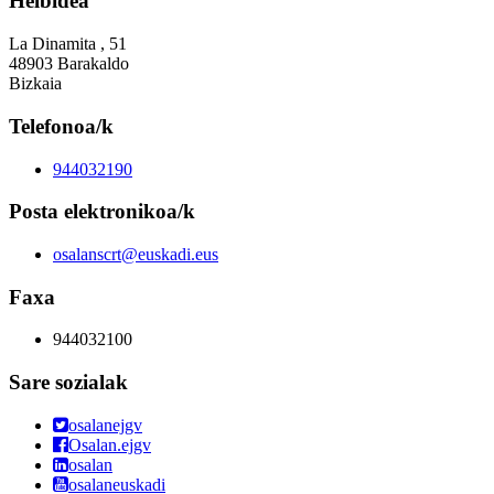
Helbidea
La Dinamita , 51
48903 Barakaldo
Bizkaia
Telefonoa/k
944032190
Posta elektronikoa/k
osalanscrt@euskadi.eus
Faxa
944032100
Sare sozialak
osalanejgv
Osalan.ejgv
osalan
osalaneuskadi