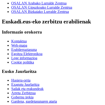
OSALAN Arabako Lurralde Zentrua
OSALAN Gipuzkoako Lurralde Zentrua
OSALAN Bizkaiako Lurralde Zentrua
Euskadi.eus-eko zerbitzu erabilienak
Informazio orokorra
Kontaktua
Web-mapa
Erabilerraztasuna
Egoitza Elektronikoa
Lege informazioa
Cookie politika
Eusko Jaurlaritza
Hasiera-orria
Ezagutu Jaurlaritza
Sailak eta erakundeak
Arreta Zerbitzua
Gobernu irekia
Gardena, gardetasunaren ataria