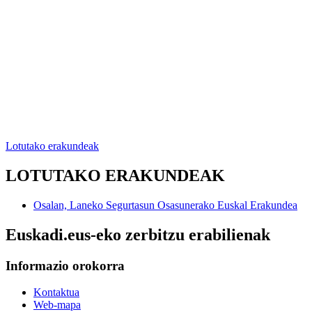
Lotutako erakundeak
LOTUTAKO ERAKUNDEAK
Osalan, Laneko Segurtasun Osasunerako Euskal Erakundea
Euskadi.eus-eko zerbitzu erabilienak
Informazio orokorra
Kontaktua
Web-mapa