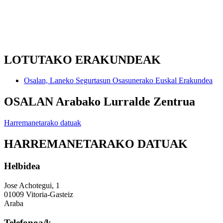
LOTUTAKO ERAKUNDEAK
Osalan, Laneko Segurtasun Osasunerako Euskal Erakundea
OSALAN Arabako Lurralde Zentrua
Harremanetarako datuak
HARREMANETARAKO DATUAK
Helbidea
Jose Achotegui, 1
01009 Vitoria-Gasteiz
Araba
Telefonoa/k