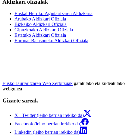
Aldizkari ofizialak
Euskal Herriko Agintaritzaren Aldizkaria
Arabako Aldizkari Ofiziala
Bizkaiko Aldizkari Ofiziala
Gipuzkoako Aldizkari Ofiziala
Estatuko Aldizkari Ofiziala
Europar Batasuneko Aldizkari Ofiziala
Eusko Jaurlaritzaren Web Zerbitzuak
garatutako eta kudeatutako
webgunea
Gizarte sareak
X - Twitter (leiho berrian irekiko da)
Facebook (leiho berrian irekiko da)
Linkedin (leiho berrian irekiko da)