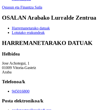
Ogasun eta Finantza Saila
OSALAN Arabako Lurralde Zentrua
Harremanetarako datuak
Lotutako erakundeak
HARREMANETARAKO DATUAK
Helbidea
Jose Achotegui, 1
01009 Vitoria-Gasteiz
Araba
Telefonoa/k
945016800
Posta elektronikoa/k