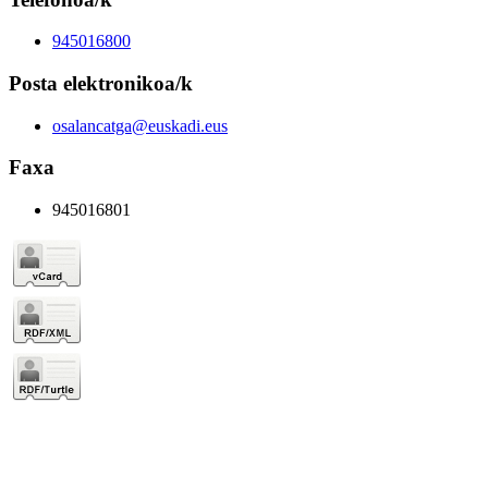
945016800
Posta elektronikoa/k
osalancatga@euskadi.eus
Faxa
945016801