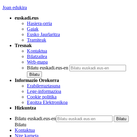
Joan edukira
euskadi.eus
Hasiera-orria
Gaiak
Eusko Jaurlaritza
Tramiteak
Tresnak
Kontaktua
Bilatzailea
Web-mapa
Bilatu euskadi.eus-en
Informazio Orokorra
Erabilerraztasuna
Lege-informazioa
Cookie politika
Egoitza Elektronikoa
Hizkuntza
Bilatu euskadi.eus-en
Bilatu
Kontaktua
Nire karpeta