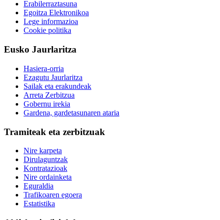
Erabilerraztasuna
Egoitza Elektronikoa
Lege informazioa
Cookie politika
Eusko Jaurlaritza
Hasiera-orria
Ezagutu Jaurlaritza
Sailak eta erakundeak
Arreta Zerbitzua
Gobernu irekia
Gardena, gardetasunaren ataria
Tramiteak eta zerbitzuak
Nire karpeta
Dirulaguntzak
Kontratazioak
Nire ordainketa
Eguraldia
Trafikoaren egoera
Estatistika