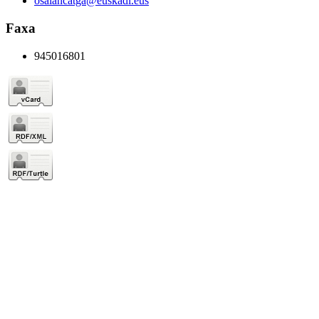
osalancatga@euskadi.eus
Faxa
945016801