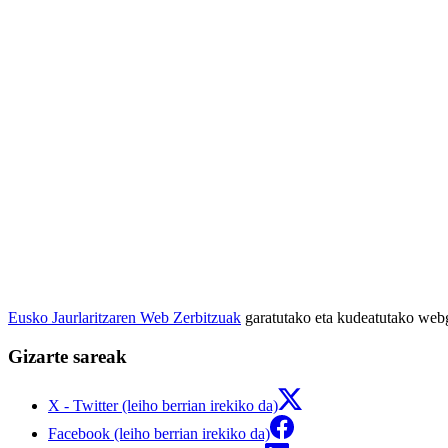
Eusko Jaurlaritzaren Web Zerbitzuak
garatutako eta kudeatutako we
Gizarte sareak
X - Twitter (leiho berrian irekiko da)
Facebook (leiho berrian irekiko da)