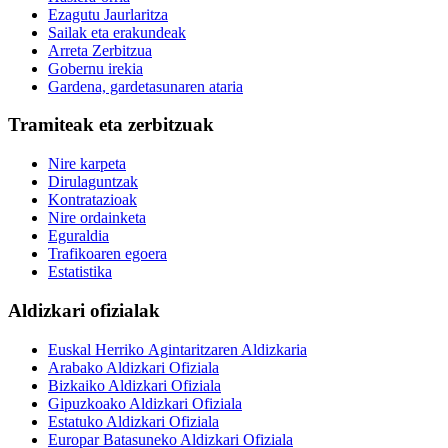
Ezagutu Jaurlaritza
Sailak eta erakundeak
Arreta Zerbitzua
Gobernu irekia
Gardena, gardetasunaren ataria
Tramiteak eta zerbitzuak
Nire karpeta
Dirulaguntzak
Kontratazioak
Nire ordainketa
Eguraldia
Trafikoaren egoera
Estatistika
Aldizkari ofizialak
Euskal Herriko Agintaritzaren Aldizkaria
Arabako Aldizkari Ofiziala
Bizkaiko Aldizkari Ofiziala
Gipuzkoako Aldizkari Ofiziala
Estatuko Aldizkari Ofiziala
Europar Batasuneko Aldizkari Ofiziala