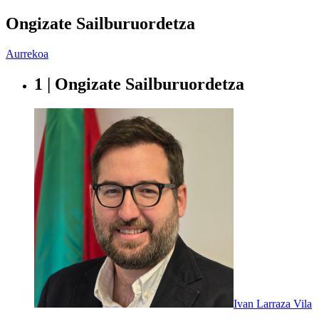
Ongizate Sailburuordetza
Aurrekoa
1 | Ongizate Sailburuordetza
Ivan Larraza Vila