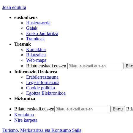
Joan edukira
euskadi.eus
Hasiera-orria
Gaiak
Eusko Jaurlaritza
Tramiteak
Tresnak
Kontaktua
Bilatzailea
Web-mapa
Bilatu euskadi.eus-en
Informazio Orokorra
Erabilerraztasuna
Lege-informazioa
Cookie politika
Egoitza Elektronikoa
Hizkuntza
Bilatu euskadi.eus-en
Bil
Kontaktua
Nire karpeta
Turismo, Merkataritza eta Kontsumo Saila