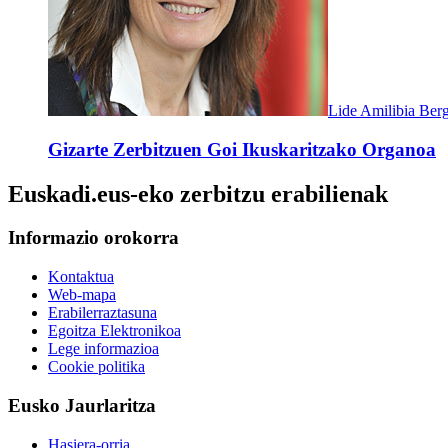
Lide Amilibia Berg
Gizarte Zerbitzuen Goi Ikuskaritzako Organoa
Euskadi.eus-eko zerbitzu erabilienak
Informazio orokorra
Kontaktua
Web-mapa
Erabilerraztasuna
Egoitza Elektronikoa
Lege informazioa
Cookie politika
Eusko Jaurlaritza
Hasiera-orria