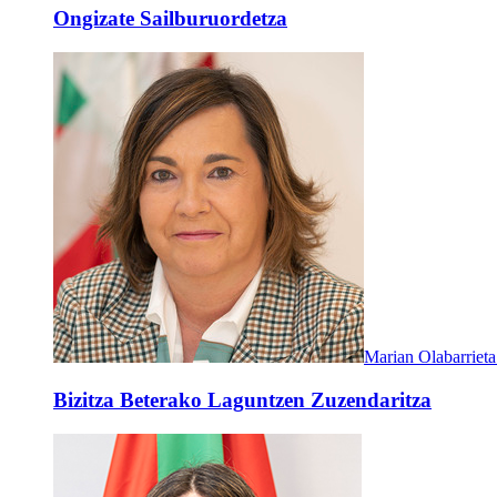
Ongizate Sailburuordetza
Marian Olabarrieta
Bizitza Beterako Laguntzen Zuzendaritza