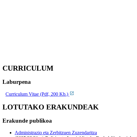
CURRICULUM
Laburpena
Curriculum Vitae (Pdf, 200 Kb.)
LOTUTAKO ERAKUNDEAK
Erakunde publikoa
Administrazio eta Zerbitzuen Zuzendaritza