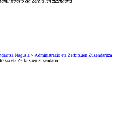
dministrazio eta Zerbitzuen zuzendaria
daritza Nagusia
>
Administrazio eta Zerbitzuen Zuzendaritza
razio eta Zerbitzuen zuzendaria