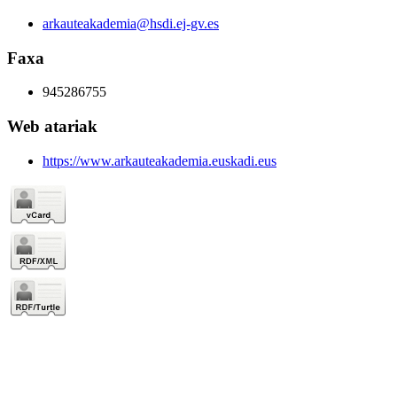
arkauteakademia@hsdi.ej-gv.es
Faxa
945286755
Web atariak
https://www.arkauteakademia.euskadi.eus