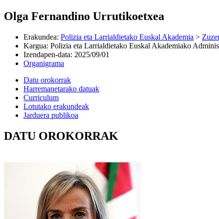
Olga Fernandino Urrutikoetxea
Erakundea
:
Polizia eta Larrialdietako Euskal Akademia
>
Zuzen
Kargua
:
Polizia eta Larrialdietako Euskal Akademiako Administ
Izendapen-data
:
2025/09/01
Organigrama
Datu orokorrak
Harremanetarako datuak
Curriculum
Lotutako erakundeak
Jarduera publikoa
DATU OROKORRAK