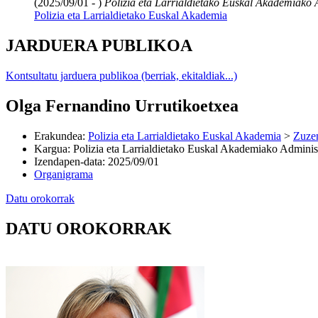
(2025/09/01 - )
Polizia eta Larrialdietako Euskal Akademiako A
Polizia eta Larrialdietako Euskal Akademia
JARDUERA PUBLIKOA
Kontsultatu jarduera publikoa (berriak, ekitaldiak...)
Olga Fernandino Urrutikoetxea
Erakundea
:
Polizia eta Larrialdietako Euskal Akademia
>
Zuzen
Kargua
:
Polizia eta Larrialdietako Euskal Akademiako Administ
Izendapen-data
:
2025/09/01
Organigrama
Datu orokorrak
DATU OROKORRAK