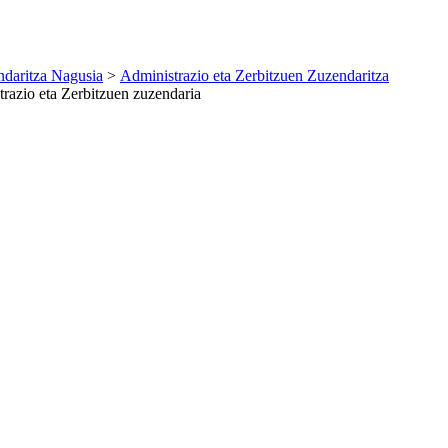
daritza Nagusia
>
Administrazio eta Zerbitzuen Zuzendaritza
razio eta Zerbitzuen zuzendaria