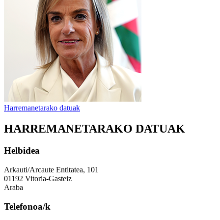
Harremanetarako datuak
HARREMANETARAKO DATUAK
Helbidea
Arkauti/Arcaute Entitatea, 101
01192 Vitoria-Gasteiz
Araba
Telefonoa/k