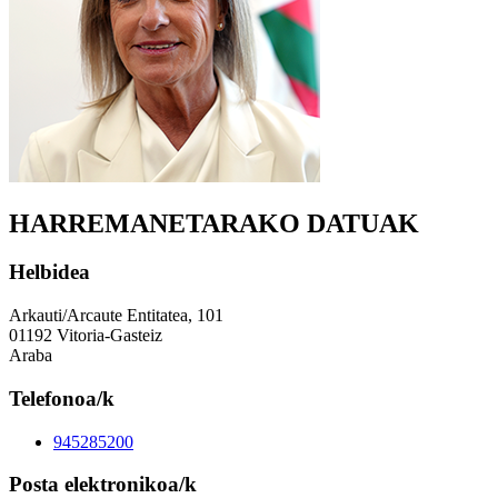
HARREMANETARAKO DATUAK
Helbidea
Arkauti/Arcaute Entitatea, 101
01192 Vitoria-Gasteiz
Araba
Telefonoa/k
945285200
Posta elektronikoa/k