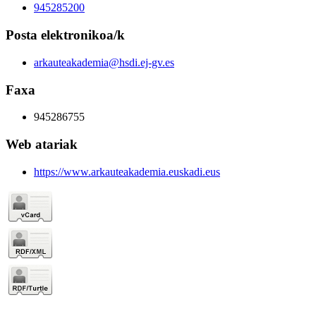
945285200
Posta elektronikoa/k
arkauteakademia@hsdi.ej-gv.es
Faxa
945286755
Web atariak
https://www.arkauteakademia.euskadi.eus