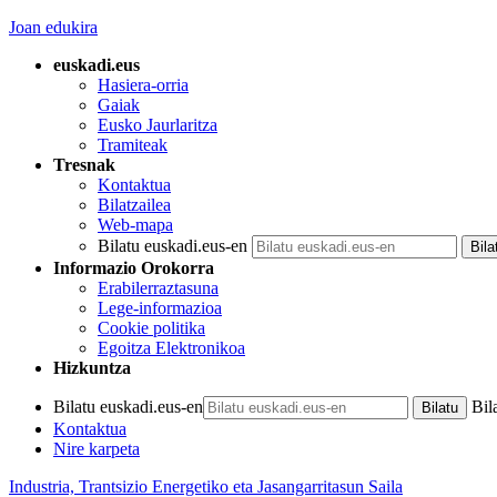
Joan edukira
euskadi.eus
Hasiera-orria
Gaiak
Eusko Jaurlaritza
Tramiteak
Tresnak
Kontaktua
Bilatzailea
Web-mapa
Bilatu euskadi.eus-en
Informazio Orokorra
Erabilerraztasuna
Lege-informazioa
Cookie politika
Egoitza Elektronikoa
Hizkuntza
Bilatu euskadi.eus-en
Bil
Kontaktua
Nire karpeta
Industria, Trantsizio Energetiko eta Jasangarritasun Saila