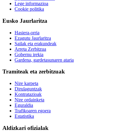
Lege informazioa
Cookie politika
Eusko Jaurlaritza
Hasiera-orria
Ezagutu Jaurlaritza
Sailak eta erakundeak
Arreta Zerbitzua
Gobernu irekia
Gardena, gardetasunaren ataria
Tramiteak eta zerbitzuak
Nire karpeta
Dirulaguntzak
Kontratazioak
Nire ordainketa
Eguraldia
Trafikoaren egoera
Estatistika
Aldizkari ofizialak