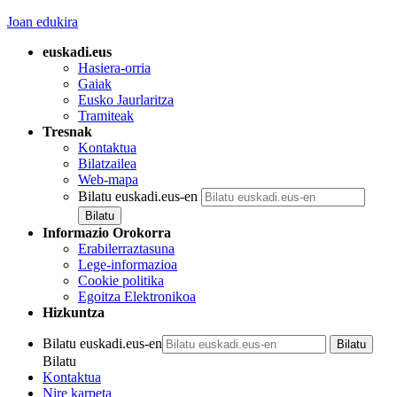
Joan edukira
euskadi.eus
Hasiera-orria
Gaiak
Eusko Jaurlaritza
Tramiteak
Tresnak
Kontaktua
Bilatzailea
Web-mapa
Bilatu euskadi.eus-en
Informazio Orokorra
Erabilerraztasuna
Lege-informazioa
Cookie politika
Egoitza Elektronikoa
Hizkuntza
Bilatu euskadi.eus-en
Bilatu
Kontaktua
Nire karpeta