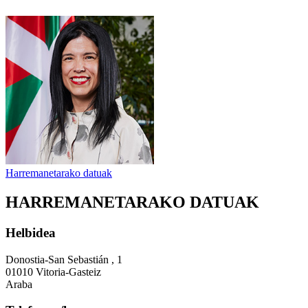
Harremanetarako datuak
HARREMANETARAKO DATUAK
Helbidea
Donostia-San Sebastián , 1
01010 Vitoria-Gasteiz
Araba