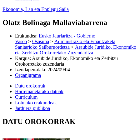
Ekonomia, Lan eta Enplegu Saila
Olatz Bolinaga Mallaviabarrena
Erakundea
:
Eusko Jaurlaritza - Gobierno
Vasco
>
Osasuna
>
Administrazio eta Finantzaketa
Sanitarioko Sailburuordetza
>
Araubide Juridiko, Ekonomiko
eta Zerbitzu Orokorretako Zuzendaritza
Kargua
:
Araubide Juridiko, Ekonomiko eta Zerbitzu
Orokorretako zuzendaria
Izendapen-data
:
2024/09/04
Organigrama
Datu orokorrak
Harremanetarako datuak
Curriculum
Lotutako erakundeak
Jarduera publikoa
DATU OROKORRAK