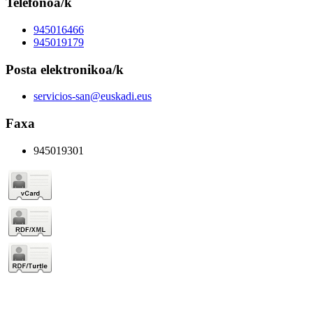
Telefonoa/k
945016466
945019179
Posta elektronikoa/k
servicios-san@euskadi.eus
Faxa
945019301