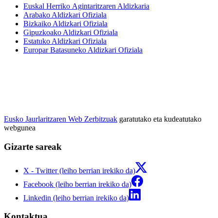
Euskal Herriko Agintaritzaren Aldizkaria
Arabako Aldizkari Ofiziala
Bizkaiko Aldizkari Ofiziala
Gipuzkoako Aldizkari Ofiziala
Estatuko Aldizkari Ofiziala
Europar Batasuneko Aldizkari Ofiziala
Eusko Jaurlaritzaren Web Zerbitzuak
garatutako eta kudeatutako
webgunea
Gizarte sareak
X - Twitter (leiho berrian irekiko da)
Facebook (leiho berrian irekiko da)
Linkedin (leiho berrian irekiko da)
Kontaktua