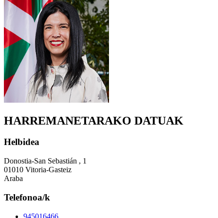
HARREMANETARAKO DATUAK
Helbidea
Donostia-San Sebastián , 1
01010 Vitoria-Gasteiz
Araba
Telefonoa/k
945016466