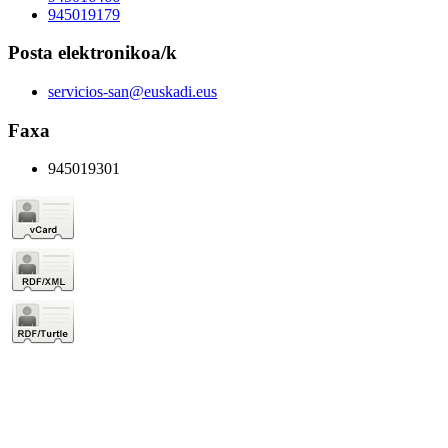
945019179
Posta elektronikoa/k
servicios-san@euskadi.eus
Faxa
945019301