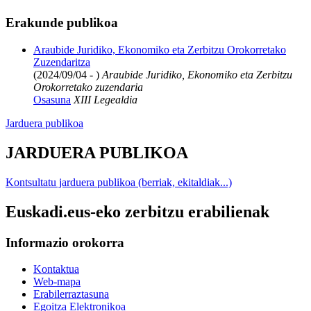
Erakunde publikoa
Araubide Juridiko, Ekonomiko eta Zerbitzu Orokorretako
Zuzendaritza
(2024/09/04 - )
Araubide Juridiko, Ekonomiko eta Zerbitzu
Orokorretako zuzendaria
Osasuna
XIII Legealdia
Jarduera publikoa
JARDUERA PUBLIKOA
Kontsultatu jarduera publikoa (berriak, ekitaldiak...)
Euskadi.eus-eko zerbitzu erabilienak
Informazio orokorra
Kontaktua
Web-mapa
Erabilerraztasuna
Egoitza Elektronikoa