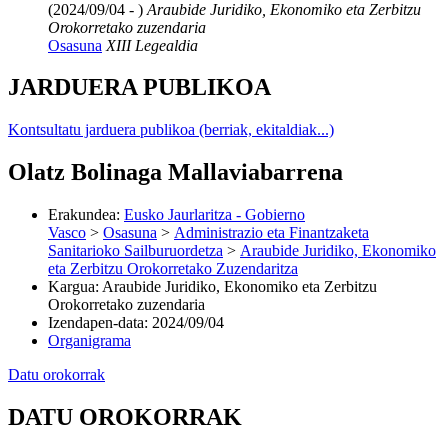
(2024/09/04 - )
Araubide Juridiko, Ekonomiko eta Zerbitzu
Orokorretako zuzendaria
Osasuna
XIII Legealdia
JARDUERA PUBLIKOA
Kontsultatu jarduera publikoa (berriak, ekitaldiak...)
Olatz Bolinaga Mallaviabarrena
Erakundea
:
Eusko Jaurlaritza - Gobierno
Vasco
>
Osasuna
>
Administrazio eta Finantzaketa
Sanitarioko Sailburuordetza
>
Araubide Juridiko, Ekonomiko
eta Zerbitzu Orokorretako Zuzendaritza
Kargua
:
Araubide Juridiko, Ekonomiko eta Zerbitzu
Orokorretako zuzendaria
Izendapen-data
:
2024/09/04
Organigrama
Datu orokorrak
DATU OROKORRAK