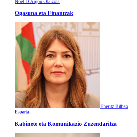
Noel D Anjou Olaizola
Ogasuna eta Finantzak
Eneritz Bilbao
Esparta
Kabinete eta Komunikazio Zuzendaritza