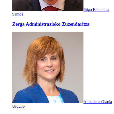
Iñigo Barandica
Santos
Zerga Administrazioko Zuzendaritza
Almudena Otaola
Urquijo