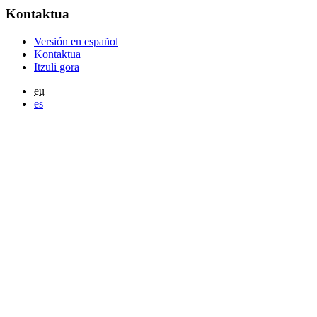
Kontaktua
Versión en español
Kontaktua
Itzuli gora
eu
es