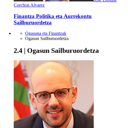
Corchon Alvarez
Finantza Politika eta Aurrekontu
Sailburuordetza
Ogasuna eta Finantzak
Ogasun Sailburuordetza
2.4 | Ogasun Sailburuordetza