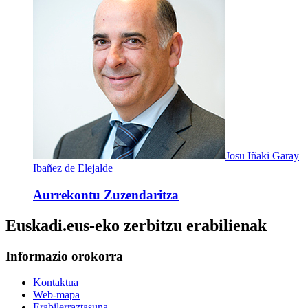
Josu Iñaki Garay
Ibañez de Elejalde
Aurrekontu Zuzendaritza
Euskadi.eus-eko zerbitzu erabilienak
Informazio orokorra
Kontaktua
Web-mapa
Erabilerraztasuna