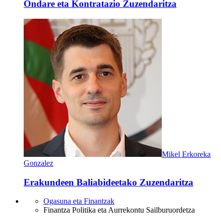
Ondare eta Kontratazio Zuzendaritza
Mikel Erkoreka
Gonzalez
Erakundeen Baliabideetako Zuzendaritza
Ogasuna eta Finantzak
Finantza Politika eta Aurrekontu Sailburuordetza