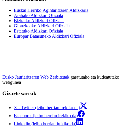
Euskal Herriko Agintaritzaren Aldizkaria
Arabako Aldizkari Ofiziala
Bizkaiko Aldizkari Ofiziala
Gipuzkoako Aldizkari Ofiziala
Estatuko Aldizkari Ofiziala
Europar Batasuneko Aldizkari Ofiziala
Eusko Jaurlaritzaren Web Zerbitzuak
garatutako eta kudeatutako
webgunea
Gizarte sareak
X - Twitter (leiho berrian irekiko da)
Facebook (leiho berrian irekiko da)
Linkedin (leiho berrian irekiko da)