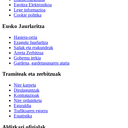
Egoitza Elektronikoa
Lege informazioa
Cookie politika
Eusko Jaurlaritza
Hasiera-orria
Ezagutu Jaurlaritza
Sailak eta erakundeak
Arreta Zerbitzua
Gobernu irekia
Gardena, gardetasunaren ataria
Tramiteak eta zerbitzuak
Nire karpeta
Dirulaguntzak
Kontratazioak
Nire ordainketa
Eguraldia
Trafikoaren egoera
Estatistika
Aldizkari ofizialak