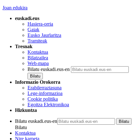
Joan edukira
euskadi.eus
Hasiera-orria
Gaiak
Eusko Jaurlaritza
Tramiteak
Tresnak
Kontaktua
Bilatzailea
Web-mapa
Bilatu euskadi.eus-en
Informazio Orokorra
Erabilerraztasuna
Lege-informazioa
Cookie politika
Egoitza Elektronikoa
Hizkuntza
Bilatu euskadi.eus-en
Bilatu
Kontaktua
Nire karpeta