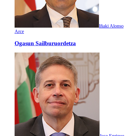
Iñaki Alonso
Arce
Ogasun Sailburuordetza
Jose Enrique