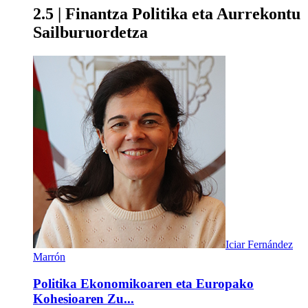
2.5 | Finantza Politika eta Aurrekontu
Sailburuordetza
Iciar Fernández
Marrón
Politika Ekonomikoaren eta Europako
Kohesioaren Zu...