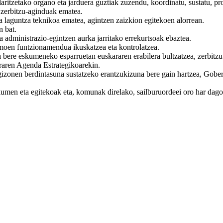
itzetako organo eta jarduera guztiak zuzendu, koordinatu, sustatu, pr
 zerbitzu-aginduak ematea.
ta laguntza teknikoa ematea, agintzen zaizkion egitekoen alorrean.
n bat.
dministrazio-egintzen aurka jarritako errekurtsoak ebaztea.
moen funtzionamendua ikuskatzea eta kontrolatzea.
 bere eskumeneko esparruetan euskararen erabilera bultzatzea, zerbitzu-
raren Agenda Estrategikoarekin.
gizonen berdintasuna sustatzeko erantzukizuna bere gain hartzea, G
umen eta egitekoak eta, komunak direlako, sailburuordeei oro har dag