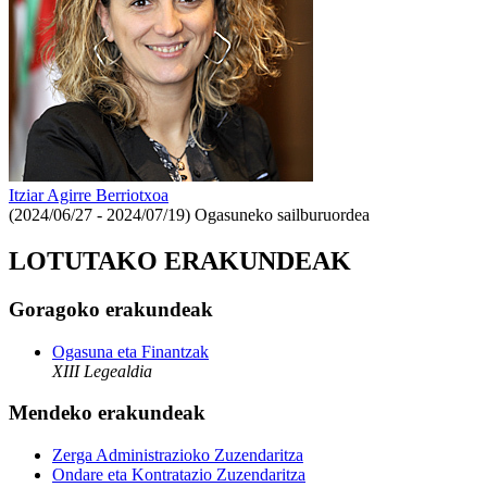
Itziar Agirre Berriotxoa
(2024/06/27 - 2024/07/19)
Ogasuneko sailburuordea
LOTUTAKO ERAKUNDEAK
Goragoko erakundeak
Ogasuna eta Finantzak
XIII Legealdia
Mendeko erakundeak
Zerga Administrazioko Zuzendaritza
Ondare eta Kontratazio Zuzendaritza