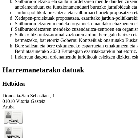
Sailburuordetzako eta sailburuordetzaren mende dauden zuzendar
antolamenduari eta funtzionamenduari buruzko jarraibideak eta
Jardun-politikak prestatzea eta sailburuari horiek proposatzea e
Xedapen-proiektuak proposatzea, ezarritako jardun-politikareki
Sailburuordetzaren mendeko organoek emandako ebazpenen eta a
Sailburuordetzaren mendeko zuzendaritza-zentroen eta organis
Saileko hizkuntza-normalizazioaren ardura bere gain hartzea eta
bermatzeko, bat etorriz Gobernu Kontseiluak onartutako Euska
Bere sailean eta bere eskumeneko esparruetan emakumeen eta 
Berdintasunerako 2030 Estrategian ezarritakoarekin bat etorriz.
Indarrean dagoen ordenamendu juridikoak esleitzen dizkien esk
Harremanetarako datuak
Helbidea
Donostia-San Sebastián , 1
01010 Vitoria-Gasteiz
Araba