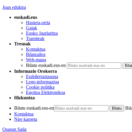
Joan edukira
euskadi.eus
Hasiera-orria
Gaiak
Eusko Jaurlaritza
Tramiteak
Tresnak
Kontaktua
Bilatzailea
Web-mapa
Bilatu euskadi.eus-en
Informazio Orokorra
Erabilerraztasuna
Lege-informazioa
Cookie politika
Egoitza Elektronikoa
Hizkuntza
Bilatu euskadi.eus-en
Bil
Kontaktua
Nire karpeta
Osasun Saila