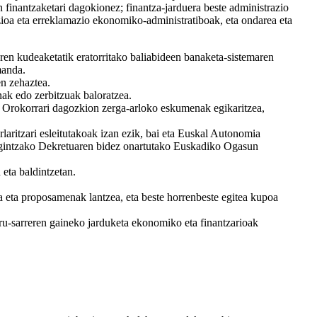
 finantzaketari dagokionez; finantza-jarduera beste administrazio
zioa eta erreklamazio ekonomiko-administratiboak, eta ondarea eta
n kudeaketatik eratorritako baliabideen banaketa-sistemaren
manda.
en zehaztea.
ak edo zerbitzuak baloratzea.
o Orokorrari dagozkion zerga-arloko eskumenak egikaritzea,
itzari esleitutakoak izan ezik, bai eta Euskal Autonomia
egintzako Dekretuaren bidez onartutako Euskadiko Ogasun
eta baldintzetan.
a eta proposamenak lantzea, eta beste horrenbeste egitea kupoa
u-sarreren gaineko jarduketa ekonomiko eta finantzarioak