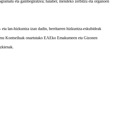
ogramatu eta gainbegiratzea; halaber, mendeko zerbitzu eta organoen
 eta lan-hizkuntza izan dadin, herritarren hizkuntza-eskubideak
obernu Kontseiluak onartutako EAEko Emakumeen eta Gizonen
ozkienak.