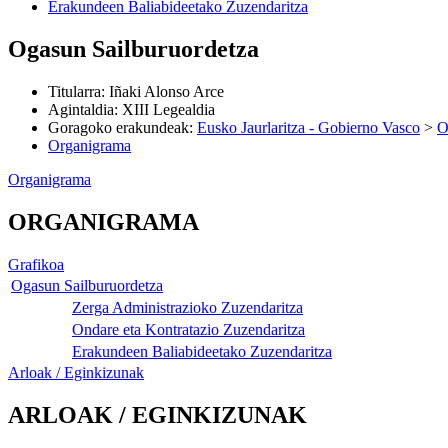
Erakundeen Baliabideetako Zuzendaritza
Ogasun Sailburuordetza
Titularra
:
Iñaki Alonso Arce
Agintaldia
:
XIII Legealdia
Goragoko erakundeak
:
Eusko Jaurlaritza - Gobierno Vasco
>
O
Organigrama
Organigrama
ORGANIGRAMA
Grafikoa
Ogasun Sailburuordetza
Zerga Administrazioko Zuzendaritza
Ondare eta Kontratazio Zuzendaritza
Erakundeen Baliabideetako Zuzendaritza
Arloak / Eginkizunak
ARLOAK / EGINKIZUNAK