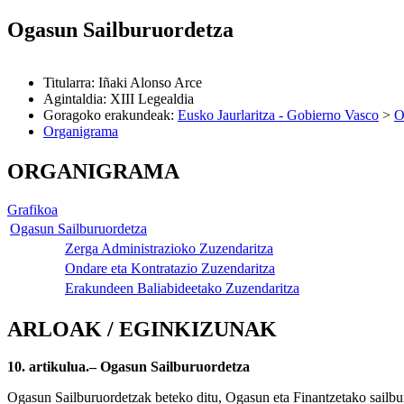
Ogasun Sailburuordetza
Titularra
:
Iñaki Alonso Arce
Agintaldia
:
XIII Legealdia
Goragoko erakundeak
:
Eusko Jaurlaritza - Gobierno Vasco
>
O
Organigrama
ORGANIGRAMA
Grafikoa
Ogasun Sailburuordetza
Zerga Administrazioko Zuzendaritza
Ondare eta Kontratazio Zuzendaritza
Erakundeen Baliabideetako Zuzendaritza
ARLOAK / EGINKIZUNAK
10. artikulua.– Ogasun Sailburuordetza
Ogasun Sailburuordetzak beteko ditu, Ogasun eta Finantzetako sailbu