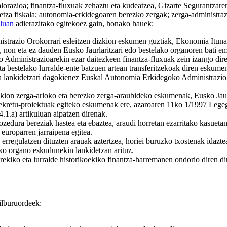
orazioa; finantza-fluxuak zehaztu eta kudeatzea, Gizarte Segurantzaren
etza fiskala; autonomia-erkidegoaren berezko zergak; zerga-administra
uluan
adierazitako egitekoez gain, honako hauek:
azio Orokorrari esleitzen dizkion eskumen guztiak, Ekonomia Itunare
k, non eta ez dauden Eusko Jaurlaritzari edo bestelako organoren bati e
 Administrazioarekin ezar daitezkeen finantza-fluxuak zein izango dir
 bestelako lurralde-ente batzuen artean transferitzekoak diren eskumen
eta lankidetzari dagokienez Euskal Autonomia Erkidegoko Administrazi
on zerga-arloko eta berezko zerga-araubideko eskumenak, Eusko Jaurlar
dekretu-proiektuak egiteko eskumenak ere, azaroaren 11ko 1/1997 Leg
1.a) artikuluan aipatzen direnak.
edura bereziak hastea eta ebaztea, araudi horretan ezarritako kasuetan 
europarren jarraipena egitea.
regulatzen dituzten arauak aztertzea, horiei buruzko txostenak idazte
tako organo eskudunekin lankidetzan arituz.
iko eta lurralde historikoekiko finantza-harremanen ondorio diren dir
ilburuordeek: