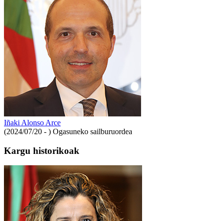
Iñaki Alonso Arce
(2024/07/20 - )
Ogasuneko sailburuordea
Kargu historikoak