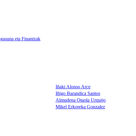
gasuna eta Finantzak
Iñaki Alonso Arce
Iñigo Barandica Santos
Almudena Otaola Urquijo
Mikel Erkoreka Gonzalez