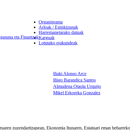
Organigrama
Arloak / Eginkizunak
Harremanetarako datuak
gasuna eta Finantzak
Karguak
Lotutako erakundeak
Iñaki Alonso Arce
Iñigo Barandica Santos
Almudena Otaola Urquijo
Mikel Erkoreka Gonzalez
ruaren zuzendaritzapean, Ekonomia Itunaren, Estatuari eman beharreko 