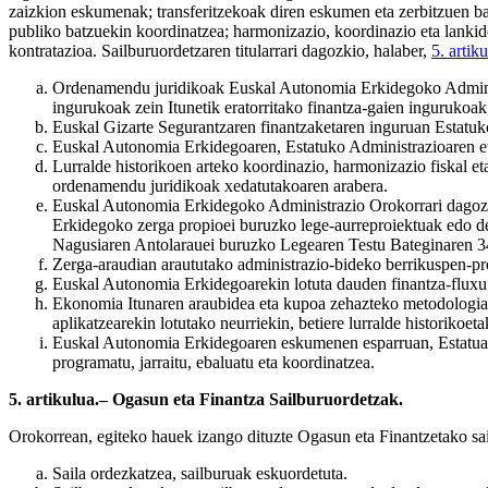
zaizkion eskumenak; transferitzekoak diren eskumen eta zerbitzuen bal
publiko batzuekin koordinatzea; harmonizazio, koordinazio eta lankid
kontratazioa. Sailburuordetzaren titularrari dagozkio, halaber,
5. artik
Ordenamendu juridikoak Euskal Autonomia Erkidegoko Administr
ingurukoak zein Itunetik eratorritako finantza-gaien ingurukoa
Euskal Gizarte Segurantzaren finantzaketaren inguruan Estatuko
Euskal Autonomia Erkidegoaren, Estatuko Administrazioaren eta
Lurralde historikoen arteko koordinazio, harmonizazio fiskal 
ordenamendu juridikoak xedatutakoaren arabera.
Euskal Autonomia Erkidegoko Administrazio Orokorrari dagozki
Erkidegoko zerga propioei buruzko lege-aurreproiektuak edo 
Nagusiaren Antolarauei buruzko Legearen Testu Bateginaren 34.
Zerga-araudian araututako administrazio-bideko berrikuspen-proz
Euskal Autonomia Erkidegoarekin lotuta dauden finantza-fluxu 
Ekonomia Itunaren araubidea eta kupoa zehazteko metodologia er
aplikatzearekin lotutako neurriekin, betiere lurralde historikoe
Euskal Autonomia Erkidegoaren eskumenen esparruan, Estatuarek
programatu, jarraitu, ebaluatu eta koordinatzea.
5. artikulua.– Ogasun eta Finantza Sailburuordetzak.
Orokorrean, egiteko hauek izango dituzte Ogasun eta Finantzetako sa
Saila ordezkatzea, sailburuak eskuordetuta.