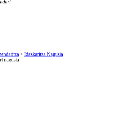
ndari
endaritza
>
Idazkaritza Nagusia
i nagusia