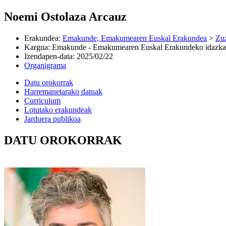
Noemi Ostolaza Arcauz
Erakundea
:
Emakunde, Emakumearen Euskal Erakundea
>
Zuz
Kargua
:
Emakunde - Emakumearen Euskal Erakundeko idazkar
Izendapen-data
:
2025/02/22
Organigrama
Datu orokorrak
Harremanetarako datuak
Curriculum
Lotutako erakundeak
Jarduera publikoa
DATU OROKORRAK