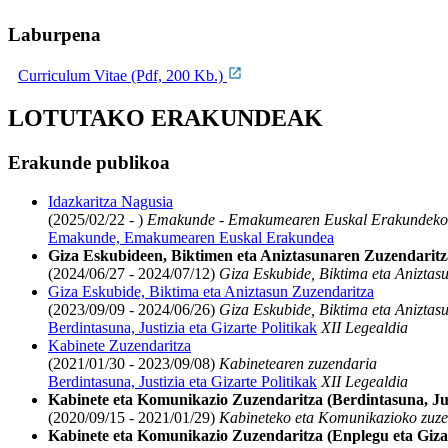
Laburpena
Curriculum Vitae (Pdf, 200 Kb.)
LOTUTAKO ERAKUNDEAK
Erakunde publikoa
Idazkaritza Nagusia
(2025/02/22 - )
Emakunde - Emakumearen Euskal Erakundeko 
Emakunde, Emakumearen Euskal Erakundea
Giza Eskubideen, Biktimen eta Aniztasunaren Zuzendaritza
(2024/06/27 - 2024/07/12)
Giza Eskubide, Biktima eta Aniztas
Giza Eskubide, Biktima eta Aniztasun Zuzendaritza
(2023/09/09 - 2024/06/26)
Giza Eskubide, Biktima eta Aniztas
Berdintasuna, Justizia eta Gizarte Politikak
XII Legealdia
Kabinete Zuzendaritza
(2021/01/30 - 2023/09/08)
Kabinetearen zuzendaria
Berdintasuna, Justizia eta Gizarte Politikak
XII Legealdia
Kabinete eta Komunikazio Zuzendaritza (Berdintasuna, Just
(2020/09/15 - 2021/01/29)
Kabineteko eta Komunikazioko zuze
Kabinete eta Komunikazio Zuzendaritza (Enplegu eta Gizar