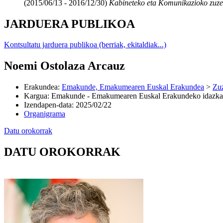
(2015/06/13 - 2016/12/30)
Kabineteko eta Komunikazioko zuze
JARDUERA PUBLIKOA
Kontsultatu jarduera publikoa (berriak, ekitaldiak...)
Noemi Ostolaza Arcauz
Erakundea
:
Emakunde, Emakumearen Euskal Erakundea
>
Zuz
Kargua
:
Emakunde - Emakumearen Euskal Erakundeko idazkar
Izendapen-data
:
2025/02/22
Organigrama
Datu orokorrak
DATU OROKORRAK