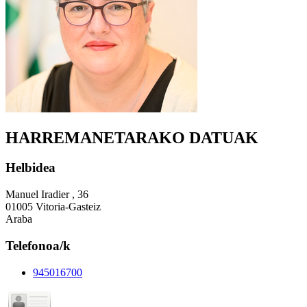
HARREMANETARAKO DATUAK
Helbidea
Manuel Iradier , 36
01005 Vitoria-Gasteiz
Araba
Telefonoa/k
945016700