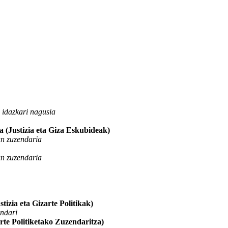
idazkari nagusia
 (Justizia eta Giza Eskubideak)
un zuzendaria
un zuzendaria
izia eta Gizarte Politikak)
ndari
te Politiketako Zuzendaritza)