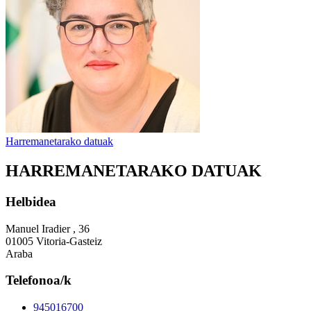
Harremanetarako datuak
HARREMANETARAKO DATUAK
Helbidea
Manuel Iradier , 36
01005 Vitoria-Gasteiz
Araba
Telefonoa/k
945016700