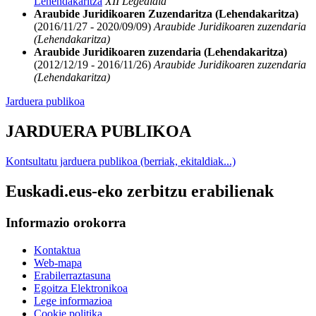
Lehendakaritza
XII Legealdia
Araubide Juridikoaren Zuzendaritza (Lehendakaritza)
(2016/11/27 - 2020/09/09)
Araubide Juridikoaren zuzendaria
(Lehendakaritza)
Araubide Juridikoaren zuzendaria (Lehendakaritza)
(2012/12/19 - 2016/11/26)
Araubide Juridikoaren zuzendaria
(Lehendakaritza)
Jarduera publikoa
JARDUERA PUBLIKOA
Kontsultatu jarduera publikoa (berriak, ekitaldiak...)
Euskadi.eus-eko zerbitzu erabilienak
Informazio orokorra
Kontaktua
Web-mapa
Erabilerraztasuna
Egoitza Elektronikoa
Lege informazioa
Cookie politika