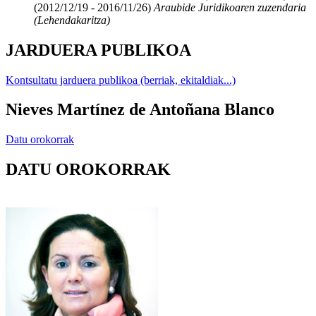
(2012/12/19 - 2016/11/26)
Araubide Juridikoaren zuzendaria
(Lehendakaritza)
JARDUERA PUBLIKOA
Kontsultatu jarduera publikoa (berriak, ekitaldiak...)
Nieves Martínez de Antoñana Blanco
Datu orokorrak
DATU OROKORRAK