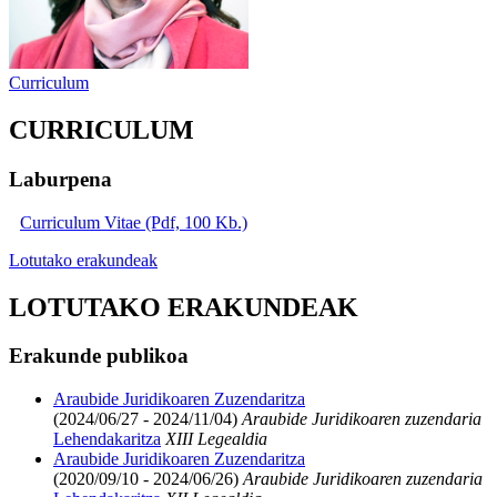
Curriculum
CURRICULUM
Laburpena
Curriculum Vitae (Pdf, 100 Kb.)
Lotutako erakundeak
LOTUTAKO ERAKUNDEAK
Erakunde publikoa
Araubide Juridikoaren Zuzendaritza
(2024/06/27 - 2024/11/04)
Araubide Juridikoaren zuzendaria
Lehendakaritza
XIII Legealdia
Araubide Juridikoaren Zuzendaritza
(2020/09/10 - 2024/06/26)
Araubide Juridikoaren zuzendaria