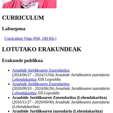
CURRICULUM
Laburpena
Curriculum Vitae (Pdf, 100 Kb.)
LOTUTAKO ERAKUNDEAK
Erakunde publikoa
Araubide Juridikoaren Zuzendaritza
(2024/06/27 - 2024/11/04)
Araubide Juridikoaren zuzendaria
Lehendakaritza
XIII Legealdia
Araubide Juridikoaren Zuzendaritza
(2020/09/10 - 2024/06/26)
Araubide Juridikoaren zuzendaria
Lehendakaritza
XII Legealdia
Araubide Juridikoaren Zuzendaritza (Lehendakaritza)
(2016/11/27 - 2020/09/09)
Araubide Juridikoaren zuzendaria
(Lehendakaritza)
Araubide Juridikoaren zuzendaria (Lehendakaritza)