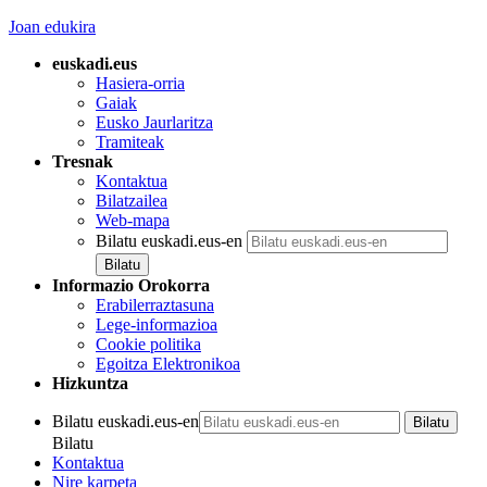
Joan edukira
euskadi.eus
Hasiera-orria
Gaiak
Eusko Jaurlaritza
Tramiteak
Tresnak
Kontaktua
Bilatzailea
Web-mapa
Bilatu euskadi.eus-en
Informazio Orokorra
Erabilerraztasuna
Lege-informazioa
Cookie politika
Egoitza Elektronikoa
Hizkuntza
Bilatu euskadi.eus-en
Bilatu
Kontaktua
Nire karpeta