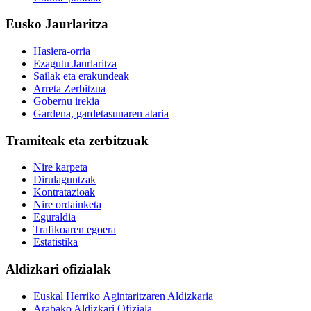
Eusko Jaurlaritza
Hasiera-orria
Ezagutu Jaurlaritza
Sailak eta erakundeak
Arreta Zerbitzua
Gobernu irekia
Gardena, gardetasunaren ataria
Tramiteak eta zerbitzuak
Nire karpeta
Dirulaguntzak
Kontratazioak
Nire ordainketa
Eguraldia
Trafikoaren egoera
Estatistika
Aldizkari ofizialak
Euskal Herriko Agintaritzaren Aldizkaria
Arabako Aldizkari Ofiziala