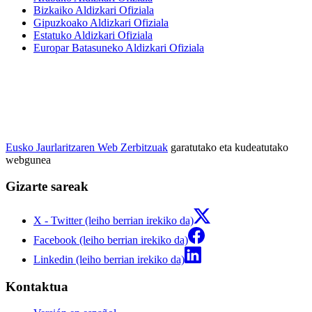
Bizkaiko Aldizkari Ofiziala
Gipuzkoako Aldizkari Ofiziala
Estatuko Aldizkari Ofiziala
Europar Batasuneko Aldizkari Ofiziala
Eusko Jaurlaritzaren Web Zerbitzuak
garatutako eta kudeatutako
webgunea
Gizarte sareak
X - Twitter (leiho berrian irekiko da)
Facebook (leiho berrian irekiko da)
Linkedin (leiho berrian irekiko da)
Kontaktua