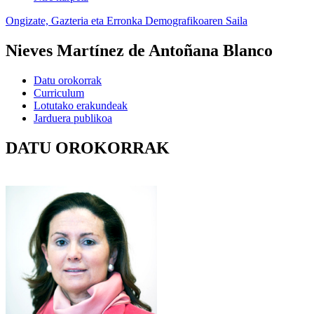
Ongizate, Gazteria eta Erronka Demografikoaren Saila
Nieves Martínez de Antoñana Blanco
Datu orokorrak
Curriculum
Lotutako erakundeak
Jarduera publikoa
DATU OROKORRAK