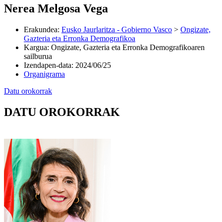
Nerea Melgosa Vega
Erakundea
:
Eusko Jaurlaritza - Gobierno Vasco
>
Ongizate,
Gazteria eta Erronka Demografikoa
Kargua
:
Ongizate, Gazteria eta Erronka Demografikoaren
sailburua
Izendapen-data
:
2024/06/25
Organigrama
Datu orokorrak
DATU OROKORRAK