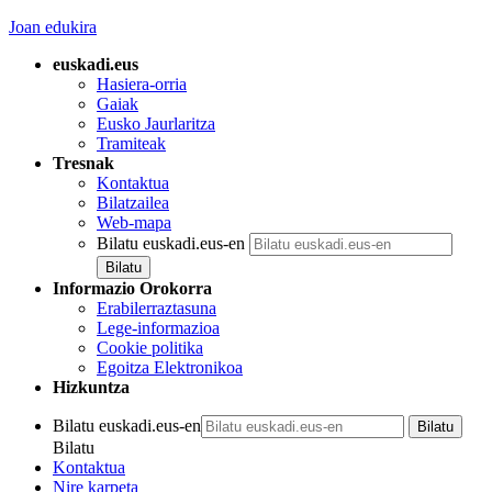
Joan edukira
euskadi.eus
Hasiera-orria
Gaiak
Eusko Jaurlaritza
Tramiteak
Tresnak
Kontaktua
Bilatzailea
Web-mapa
Bilatu euskadi.eus-en
Informazio Orokorra
Erabilerraztasuna
Lege-informazioa
Cookie politika
Egoitza Elektronikoa
Hizkuntza
Bilatu euskadi.eus-en
Bilatu
Kontaktua
Nire karpeta