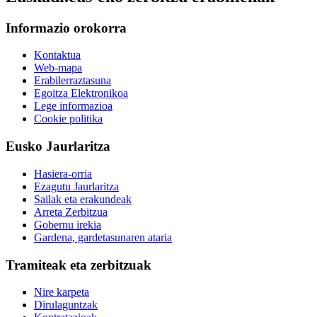
Informazio orokorra
Kontaktua
Web-mapa
Erabilerraztasuna
Egoitza Elektronikoa
Lege informazioa
Cookie politika
Eusko Jaurlaritza
Hasiera-orria
Ezagutu Jaurlaritza
Sailak eta erakundeak
Arreta Zerbitzua
Gobernu irekia
Gardena, gardetasunaren ataria
Tramiteak eta zerbitzuak
Nire karpeta
Dirulaguntzak