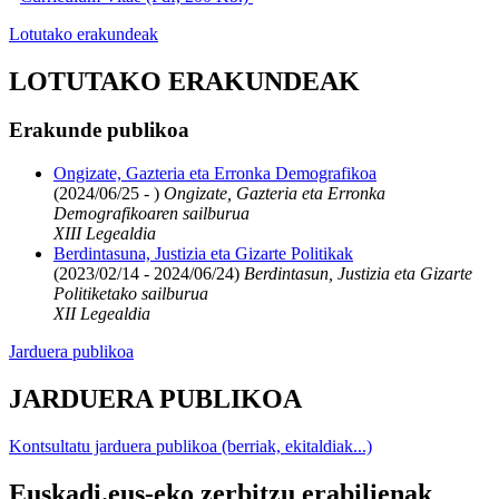
Lotutako erakundeak
LOTUTAKO ERAKUNDEAK
Erakunde publikoa
Ongizate, Gazteria eta Erronka Demografikoa
(2024/06/25 - )
Ongizate, Gazteria eta Erronka
Demografikoaren sailburua
XIII Legealdia
Berdintasuna, Justizia eta Gizarte Politikak
(2023/02/14 - 2024/06/24)
Berdintasun, Justizia eta Gizarte
Politiketako sailburua
XII Legealdia
Jarduera publikoa
JARDUERA PUBLIKOA
Kontsultatu jarduera publikoa (berriak, ekitaldiak...)
Euskadi.eus-eko zerbitzu erabilienak