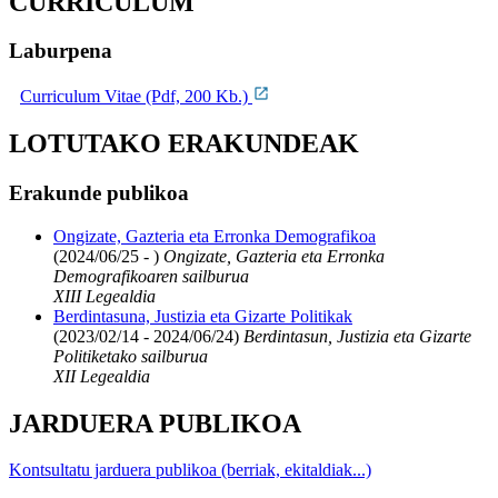
CURRICULUM
Laburpena
Curriculum Vitae (Pdf, 200 Kb.)
LOTUTAKO ERAKUNDEAK
Erakunde publikoa
Ongizate, Gazteria eta Erronka Demografikoa
(2024/06/25 - )
Ongizate, Gazteria eta Erronka
Demografikoaren sailburua
XIII Legealdia
Berdintasuna, Justizia eta Gizarte Politikak
(2023/02/14 - 2024/06/24)
Berdintasun, Justizia eta Gizarte
Politiketako sailburua
XII Legealdia
JARDUERA PUBLIKOA
Kontsultatu jarduera publikoa (berriak, ekitaldiak...)