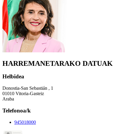
HARREMANETARAKO DATUAK
Helbidea
Donostia-San Sebastián , 1
01010 Vitoria-Gasteiz
Araba
Telefonoa/k
945018000