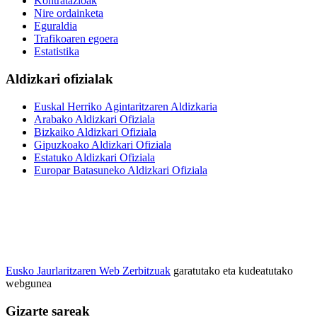
Kontratazioak
Nire ordainketa
Eguraldia
Trafikoaren egoera
Estatistika
Aldizkari ofizialak
Euskal Herriko Agintaritzaren Aldizkaria
Arabako Aldizkari Ofiziala
Bizkaiko Aldizkari Ofiziala
Gipuzkoako Aldizkari Ofiziala
Estatuko Aldizkari Ofiziala
Europar Batasuneko Aldizkari Ofiziala
Eusko Jaurlaritzaren Web Zerbitzuak
garatutako eta kudeatutako
webgunea
Gizarte sareak