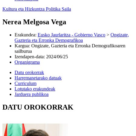
Kultura eta Hizkuntza Politika Saila
Nerea Melgosa Vega
Erakundea
:
Eusko Jaurlaritza - Gobierno Vasco
>
Ongizate,
Gazteria eta Erronka Demografikoa
Kargua
:
Ongizate, Gazteria eta Erronka Demografikoaren
sailburua
Izendapen-data
:
2024/06/25
Organigrama
Datu orokorrak
Harremanetarako datuak
Curriculum
Lotutako erakundeak
Jarduera publikoa
DATU OROKORRAK