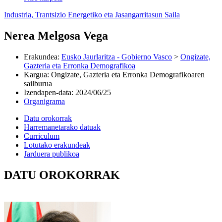
Industria, Trantsizio Energetiko eta Jasangarritasun Saila
Nerea Melgosa Vega
Erakundea
:
Eusko Jaurlaritza - Gobierno Vasco
>
Ongizate,
Gazteria eta Erronka Demografikoa
Kargua
:
Ongizate, Gazteria eta Erronka Demografikoaren
sailburua
Izendapen-data
:
2024/06/25
Organigrama
Datu orokorrak
Harremanetarako datuak
Curriculum
Lotutako erakundeak
Jarduera publikoa
DATU OROKORRAK