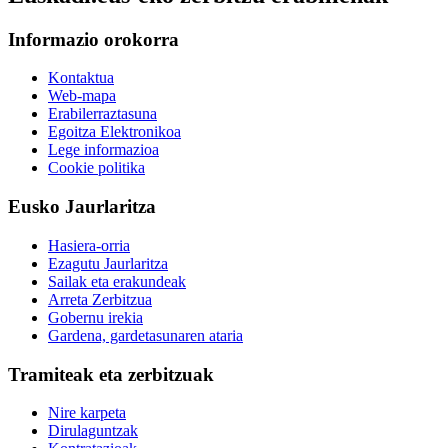
Informazio orokorra
Kontaktua
Web-mapa
Erabilerraztasuna
Egoitza Elektronikoa
Lege informazioa
Cookie politika
Eusko Jaurlaritza
Hasiera-orria
Ezagutu Jaurlaritza
Sailak eta erakundeak
Arreta Zerbitzua
Gobernu irekia
Gardena, gardetasunaren ataria
Tramiteak eta zerbitzuak
Nire karpeta
Dirulaguntzak