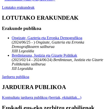
Lotutako erakundeak
LOTUTAKO ERAKUNDEAK
Erakunde publikoa
Ongizate, Gazteria eta Erronka Demografikoa
(2024/06/25 - )
Ongizate, Gazteria eta Erronka
Demografikoaren sailburua
XIII Legealdia
Berdintasuna, Justizia eta Gizarte Politikak
(2023/02/14 - 2024/06/24)
Berdintasun, Justizia eta Gizarte
Politiketako sailburua
XII Legealdia
Jarduera publikoa
JARDUERA PUBLIKOA
Kontsultatu jarduera publikoa (berriak, ekitaldiak...)
Euskadi.eus-eko zerbitzu erabilienak