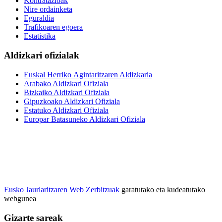
Kontratazioak
Nire ordainketa
Eguraldia
Trafikoaren egoera
Estatistika
Aldizkari ofizialak
Euskal Herriko Agintaritzaren Aldizkaria
Arabako Aldizkari Ofiziala
Bizkaiko Aldizkari Ofiziala
Gipuzkoako Aldizkari Ofiziala
Estatuko Aldizkari Ofiziala
Europar Batasuneko Aldizkari Ofiziala
Eusko Jaurlaritzaren Web Zerbitzuak
garatutako eta kudeatutako
webgunea
Gizarte sareak