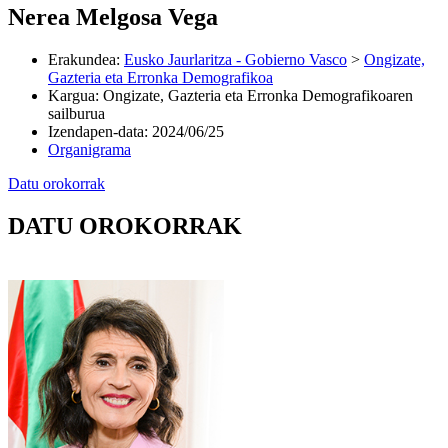
Nerea Melgosa Vega
Erakundea
:
Eusko Jaurlaritza - Gobierno Vasco
>
Ongizate,
Gazteria eta Erronka Demografikoa
Kargua
:
Ongizate, Gazteria eta Erronka Demografikoaren
sailburua
Izendapen-data
:
2024/06/25
Organigrama
Datu orokorrak
DATU OROKORRAK