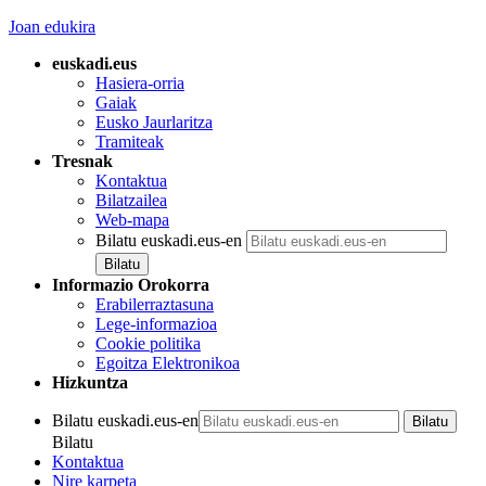
Joan edukira
euskadi.eus
Hasiera-orria
Gaiak
Eusko Jaurlaritza
Tramiteak
Tresnak
Kontaktua
Bilatzailea
Web-mapa
Bilatu euskadi.eus-en
Informazio Orokorra
Erabilerraztasuna
Lege-informazioa
Cookie politika
Egoitza Elektronikoa
Hizkuntza
Bilatu euskadi.eus-en
Bilatu
Kontaktua
Nire karpeta