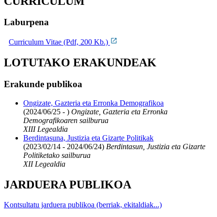
CURRICULUM
Laburpena
Curriculum Vitae (Pdf, 200 Kb.)
LOTUTAKO ERAKUNDEAK
Erakunde publikoa
Ongizate, Gazteria eta Erronka Demografikoa
(2024/06/25 - )
Ongizate, Gazteria eta Erronka
Demografikoaren sailburua
XIII Legealdia
Berdintasuna, Justizia eta Gizarte Politikak
(2023/02/14 - 2024/06/24)
Berdintasun, Justizia eta Gizarte
Politiketako sailburua
XII Legealdia
JARDUERA PUBLIKOA
Kontsultatu jarduera publikoa (berriak, ekitaldiak...)