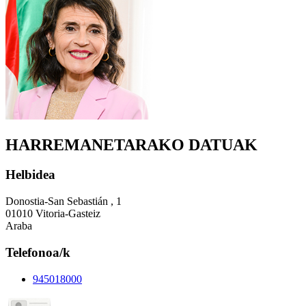
HARREMANETARAKO DATUAK
Helbidea
Donostia-San Sebastián , 1
01010 Vitoria-Gasteiz
Araba
Telefonoa/k
945018000