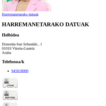
Harremanetarako datuak
HARREMANETARAKO DATUAK
Helbidea
Donostia-San Sebastián , 1
01010 Vitoria-Gasteiz
Araba
Telefonoa/k
945018000